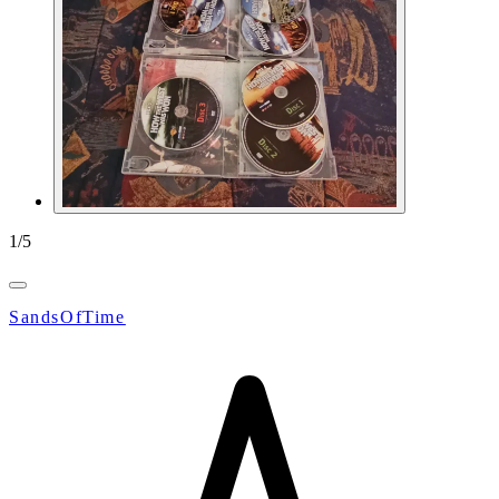
1
/
5
SandsOfTime