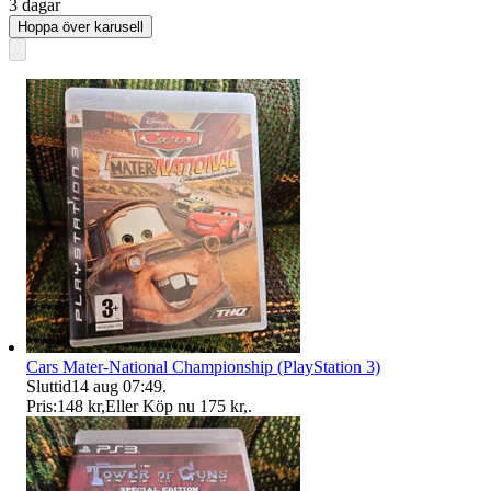
3 dagar
Hoppa över karusell
Cars Mater-National Championship (PlayStation 3)
Sluttid
14 aug 07:49
.
Pris:
148 kr
,
Eller Köp nu
175 kr
,
.