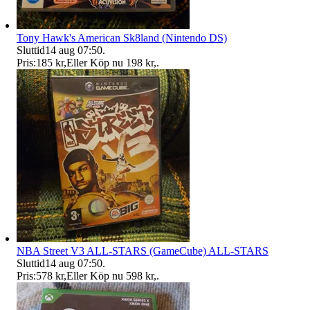
Tony Hawk's American Sk8land (Nintendo DS)
Sluttid
14 aug 07:50
.
Pris:
185 kr
,
Eller Köp nu
198 kr
,
.
NBA Street V3 ALL-STARS (GameCube) ALL-STARS
Sluttid
14 aug 07:50
.
Pris:
578 kr
,
Eller Köp nu
598 kr
,
.