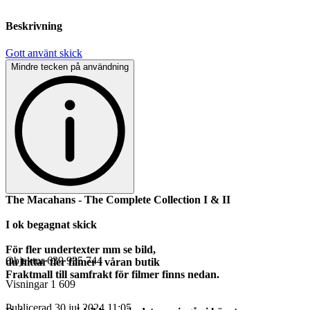
Beskrivning
Gott använt skick
Mindre tecken på användning
The Macahans - The Complete Collection I & II
I ok begagnat skick
För fler undertexter mm se bild,
Objektnr
639 935 744
d
u hittar fler filmer i våran butik
Fraktmall till samfrakt för filmer finns nedan.
Visningar
1 609
Publicerad
30 jul 2024 11:05