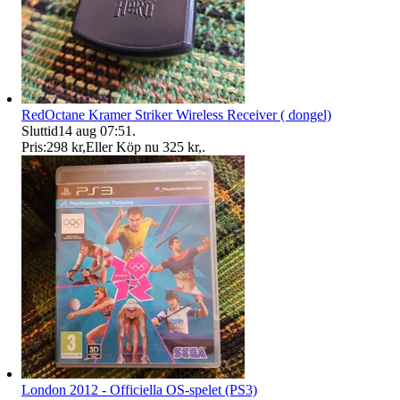
RedOctane Kramer Striker Wireless Receiver ( dongel)
Sluttid
14 aug 07:51
.
Pris:
298 kr
,
Eller Köp nu
325 kr
,
.
London 2012 - Officiella OS-spelet (PS3)