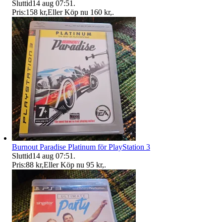
Sluttid
14 aug 07:51
.
Pris:
158 kr
,
Eller Köp nu
160 kr
,
.
Burnout Paradise Platinum för PlayStation 3
Sluttid
14 aug 07:51
.
Pris:
88 kr
,
Eller Köp nu
95 kr
,
.