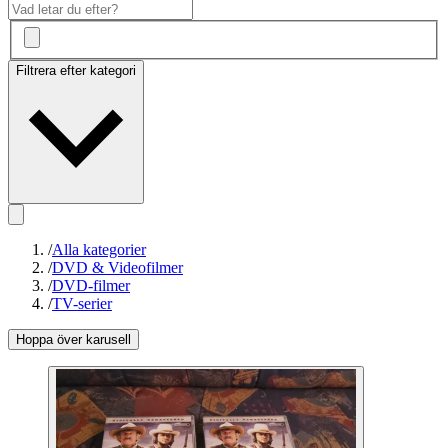
Filtrera efter kategori
/
Alla kategorier
/
DVD & Videofilmer
/
DVD-filmer
/
TV-serier
Hoppa över karusell