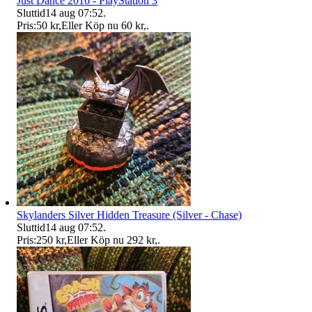
Just Dance 2016 - PlayStation 3
Sluttid
14 aug 07:52
.
Pris:
50 kr
,
Eller Köp nu
60 kr
,
.
Skylanders Silver Hidden Treasure (Silver - Chase)
Sluttid
14 aug 07:52
.
Pris:
250 kr
,
Eller Köp nu
292 kr
,
.