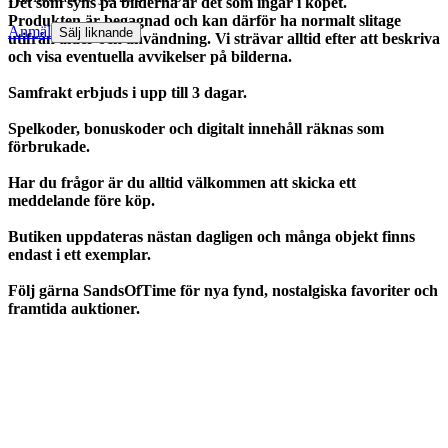
Det som syns på bilderna är det som ingår i köpet.
Produkten är begagnad och kan därför ha normalt slitage
Anmäl
Sälj liknande
utifrån ålder och användning. Vi strävar alltid efter att beskriva
och visa eventuella avvikelser på bilderna.
Samfrakt erbjuds i upp till 3 dagar.
Spelkoder, bonuskoder och digitalt innehåll räknas som
förbrukade.
Har du frågor är du alltid välkommen att skicka ett
meddelande före köp.
Butiken uppdateras nästan dagligen och många objekt finns
endast i ett exemplar.
Följ gärna SandsOfTime för nya fynd, nostalgiska favoriter och
framtida auktioner.