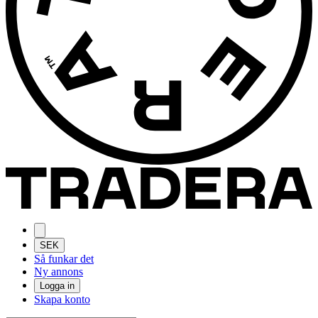
SEK
Så funkar det
Ny annons
Logga in
Skapa konto