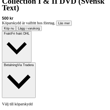
Collection I & II DVD (Svensk
Text)
500 kr
Köparskydd är valfritt hos företag.
Läs mer
Köp nu
Lägg i varukorg
Frakt
Fri frakt DHL
Betalning
Via Tradera
Välj till köparskydd