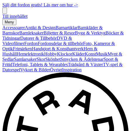
Sälj ditt fordon gratis! Läs mer om hur ->
Till innehållet
Meny
Accessoarer
Antikt & Design
Barnartiklar
Barnkläder &
Barnskor
Barnleksaker
Biljetter & Resor
Bygg & Verktyg
Böcker &
Tidningar
Datorer & Tillbehör
DVD &
Videofilmer
Fordon
Fordonsdelar & tillbehör
Foto, Kameror &
Optik
Frimärken
Handgjort & Konsthantverk
Hem &
Hushåll
Hemelektronik
Hobby
Klockor
Kläder
Konst
Musik
Mynt &
Sedlar
Samlarsaker
Skor
Skönhet
Smycken & Ädelstenar
Sport &
Fritid
Telefoni, Tablets & Wearables
Trädgård & Växter
TV-spel &
Datorspel
Vykort & Bilder
Övrigt
Inspiration