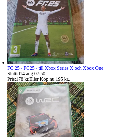
FC 25 - FC25 - till Xbox Series X och Xbox One
Sluttid
14 aug 07:50
.
Pris:
178 kr
,
Eller Köp nu
195 kr
,
.