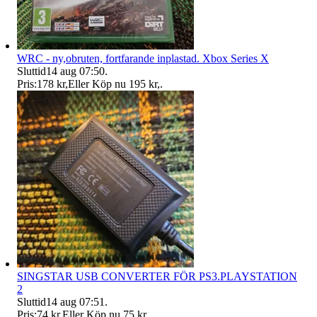
WRC - ny,obruten, fortfarande inplastad. Xbox Series X
Sluttid
14 aug 07:50
.
Pris:
178 kr
,
Eller Köp nu
195 kr
,
.
SINGSTAR USB CONVERTER FÖR PS3.PLAYSTATION
2
Sluttid
14 aug 07:51
.
Pris:
74 kr
,
Eller Köp nu
75 kr
,
.