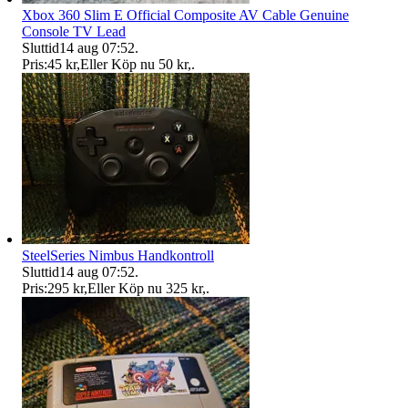
Xbox 360 Slim E Official Composite AV Cable Genuine
Console TV Lead
Sluttid
14 aug 07:52
.
Pris:
45 kr
,
Eller Köp nu
50 kr
,
.
SteelSeries Nimbus Handkontroll
Sluttid
14 aug 07:52
.
Pris:
295 kr
,
Eller Köp nu
325 kr
,
.