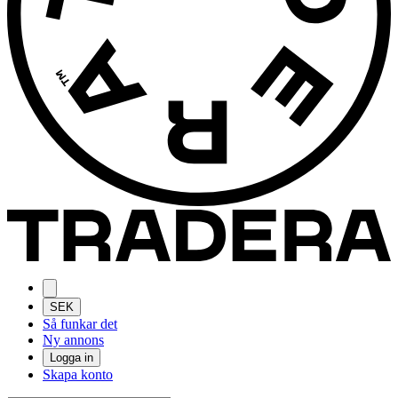
SEK
Så funkar det
Ny annons
Logga in
Skapa konto