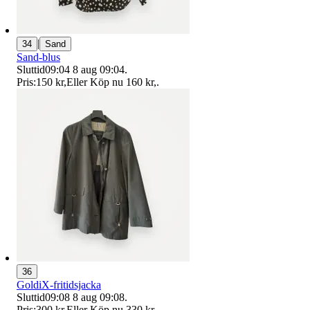
|
34
Sand
Sand-blus
Sluttid
09:04
8 aug 09:04
.
Pris:
150 kr
,
Eller Köp nu
160 kr
,
.
36
GoldiX-fritidsjacka
Sluttid
09:08
8 aug 09:08
.
Pris:
300 kr
,
Eller Köp nu
330 kr
,
.