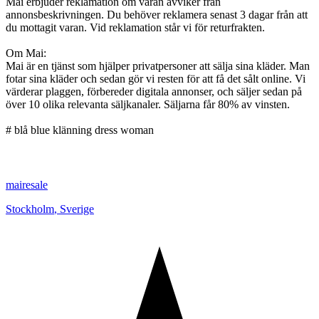
Mai erbjuder reklamation om varan avviker från
annonsbeskrivningen. Du behöver reklamera senast 3 dagar från att
du mottagit varan. Vid reklamation står vi för returfrakten.
Om Mai:
Mai är en tjänst som hjälper privatpersoner att sälja sina kläder. Man
fotar sina kläder och sedan gör vi resten för att få det sålt online. Vi
värderar plaggen, förbereder digitala annonser, och säljer sedan på
över 10 olika relevanta säljkanaler. Säljarna får 80% av vinsten.
# blå blue klänning dress woman
mairesale
Stockholm
,
Sverige