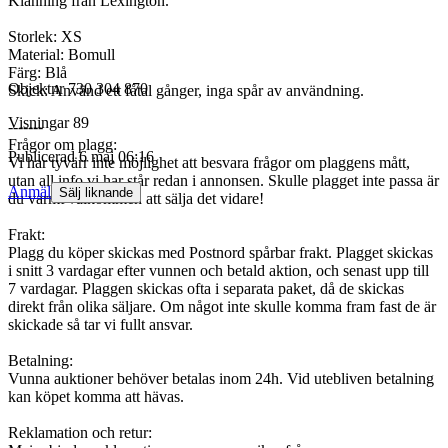
Klänning från Lexington.
Storlek: XS
Material: Bomull
Färg: Blå
Objektnr
730 304 870
Skick: Använd ett fåtal gånger, inga spår av användning.
Visningar
89
-------
Frågor om plagg:
Publicerad
6 maj 06:16
Vi har tyvärr inte möjlighet att besvara frågor om plaggens mått,
utan all info vi har står redan i annonsen. Skulle plagget inte passa är
Anmäl
Sälj liknande
du varmt välkommen att sälja det vidare!
Frakt:
Plagg du köper skickas med Postnord spårbar frakt. Plagget skickas
i snitt 3 vardagar efter vunnen och betald aktion, och senast upp till
7 vardagar. Plaggen skickas ofta i separata paket, då de skickas
direkt från olika säljare. Om något inte skulle komma fram fast de är
skickade så tar vi fullt ansvar.
Betalning:
Vunna auktioner behöver betalas inom 24h. Vid utebliven betalning
kan köpet komma att hävas.
Reklamation och retur: