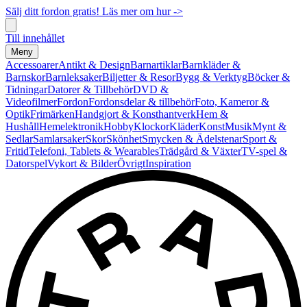
Sälj ditt fordon gratis! Läs mer om hur ->
Till innehållet
Meny
Accessoarer
Antikt & Design
Barnartiklar
Barnkläder &
Barnskor
Barnleksaker
Biljetter & Resor
Bygg & Verktyg
Böcker &
Tidningar
Datorer & Tillbehör
DVD &
Videofilmer
Fordon
Fordonsdelar & tillbehör
Foto, Kameror &
Optik
Frimärken
Handgjort & Konsthantverk
Hem &
Hushåll
Hemelektronik
Hobby
Klockor
Kläder
Konst
Musik
Mynt &
Sedlar
Samlarsaker
Skor
Skönhet
Smycken & Ädelstenar
Sport &
Fritid
Telefoni, Tablets & Wearables
Trädgård & Växter
TV-spel &
Datorspel
Vykort & Bilder
Övrigt
Inspiration