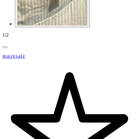
1
/
2
mairesale