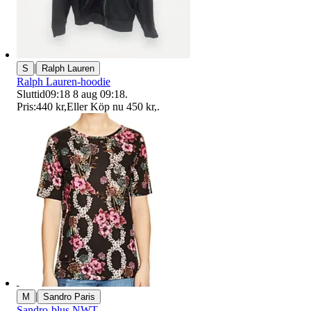
|
S
Ralph Lauren
Ralph Lauren-hoodie
Sluttid
09:18
8 aug 09:18
.
Pris:
440 kr
,
Eller Köp nu
450 kr
,
.
|
M
Sandro Paris
Sandro-blus NWT