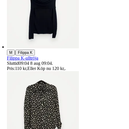
|
M
Filippa K
Filippa K-ulltröja
Sluttid
09:04
8 aug 09:04
.
Pris:
110 kr
,
Eller Köp nu
120 kr
,
.