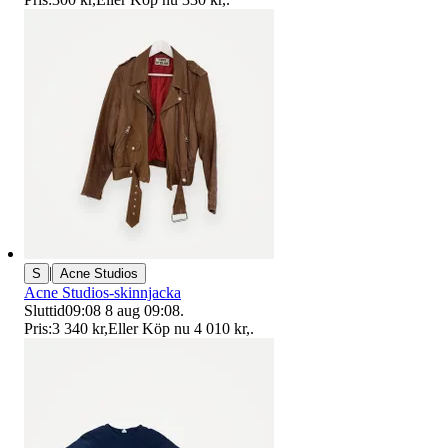
|
S
Acne Studios
Acne Studios-skinnjacka
Sluttid
09:08
8 aug 09:08
.
Pris:
3 340 kr
,
Eller Köp nu
4 010 kr
,
.