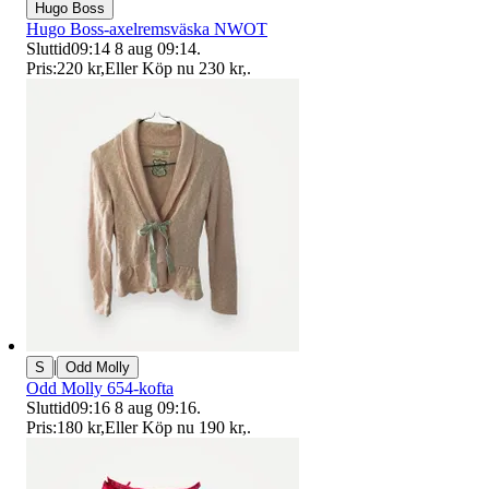
Hugo Boss
Hugo Boss-axelremsväska NWOT
Sluttid
09:14
8 aug 09:14
.
Pris:
220 kr
,
Eller Köp nu
230 kr
,
.
|
S
Odd Molly
Odd Molly 654-kofta
Sluttid
09:16
8 aug 09:16
.
Pris:
180 kr
,
Eller Köp nu
190 kr
,
.