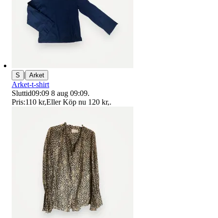
|
S
Arket
Arket-t-shirt
Sluttid
09:09
8 aug 09:09
.
Pris:
110 kr
,
Eller Köp nu
120 kr
,
.