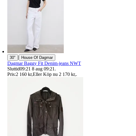
|
30"
House Of Dagmar
Dagmar Baggy Fit Denim-jeans NWT
Sluttid
09:21
8 aug 09:21
.
Pris:
2 160 kr
,
Eller Köp nu
2 170 kr
,
.