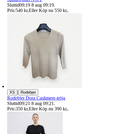
Sluttid
09:19
8 aug 09:19
.
Pris:
540 kr
,
Eller Köp nu
550 kr
,
.
|
XS
Rodebjer
Rodebjer Dora Cashmere-tröja
Sluttid
09:21
8 aug 09:21
.
Pris:
350 kr
,
Eller Köp nu
390 kr
,
.