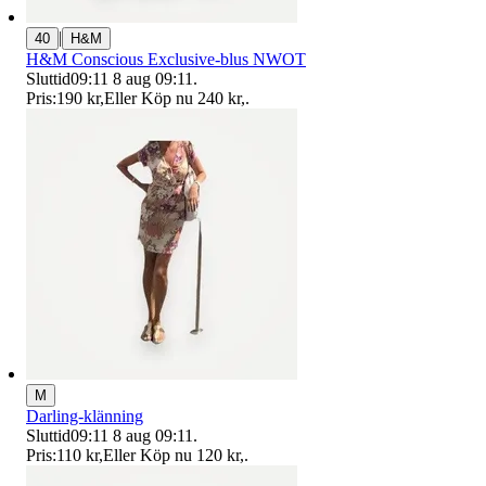
|
40
H&M
H&M Conscious Exclusive-blus NWOT
Sluttid
09:11
8 aug 09:11
.
Pris:
190 kr
,
Eller Köp nu
240 kr
,
.
M
Darling-klänning
Sluttid
09:11
8 aug 09:11
.
Pris:
110 kr
,
Eller Köp nu
120 kr
,
.