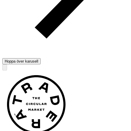
Hoppa över karusell