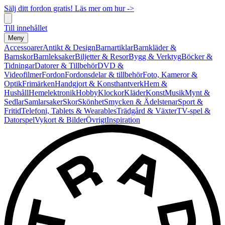
Sälj ditt fordon gratis! Läs mer om hur ->
Till innehållet
Meny
Accessoarer
Antikt & Design
Barnartiklar
Barnkläder &
Barnskor
Barnleksaker
Biljetter & Resor
Bygg & Verktyg
Böcker &
Tidningar
Datorer & Tillbehör
DVD &
Videofilmer
Fordon
Fordonsdelar & tillbehör
Foto, Kameror &
Optik
Frimärken
Handgjort & Konsthantverk
Hem &
Hushåll
Hemelektronik
Hobby
Klockor
Kläder
Konst
Musik
Mynt &
Sedlar
Samlarsaker
Skor
Skönhet
Smycken & Ädelstenar
Sport &
Fritid
Telefoni, Tablets & Wearables
Trädgård & Växter
TV-spel &
Datorspel
Vykort & Bilder
Övrigt
Inspiration