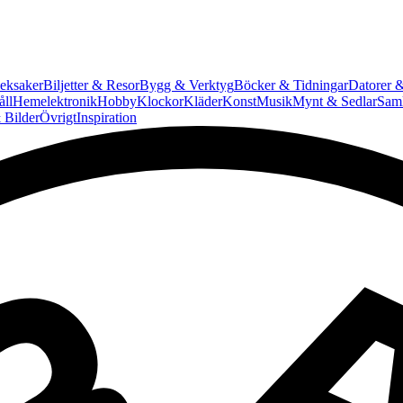
eksaker
Biljetter & Resor
Bygg & Verktyg
Böcker & Tidningar
Datorer &
ll
Hemelektronik
Hobby
Klockor
Kläder
Konst
Musik
Mynt & Sedlar
Saml
 Bilder
Övrigt
Inspiration