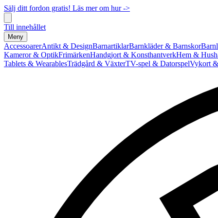
Sälj ditt fordon gratis! Läs mer om hur ->
Till innehållet
Meny
Accessoarer
Antikt & Design
Barnartiklar
Barnkläder & Barnskor
Barnl
Kameror & Optik
Frimärken
Handgjort & Konsthantverk
Hem & Hushå
Tablets & Wearables
Trädgård & Växter
TV-spel & Datorspel
Vykort &