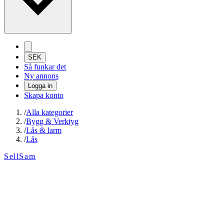
SEK
Så funkar det
Ny annons
Logga in
Skapa konto
/
Alla kategorier
/
Bygg & Verktyg
/
Lås & larm
/
Lås
SellSam