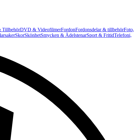
 Tillbehör
DVD & Videofilmer
Fordon
Fordonsdelar & tillbehör
Foto,
arsaker
Skor
Skönhet
Smycken & Ädelstenar
Sport & Fritid
Telefoni,