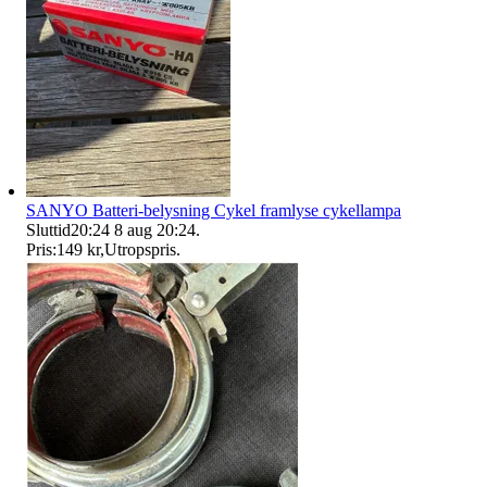
SANYO Batteri-belysning Cykel framlyse cykellampa
Sluttid
20:24
8 aug 20:24
.
Pris:
149 kr
,
Utropspris
.