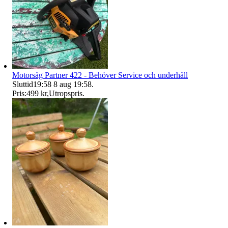
Motorsåg Partner 422 - Behöver Service och underhåll
Sluttid
19:58
8 aug 19:58
.
Pris:
499 kr
,
Utropspris
.