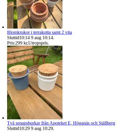
Blomkrukor i terrakotta samt 2 vita
Sluttid
10:14
9 aug 10:14
.
Pris:
299 kr
,
Utropspris
.
Två senapsburkar från Apoteket E, Höganäs och Ställberg
Sluttid
10:29
9 aug 10:29
.