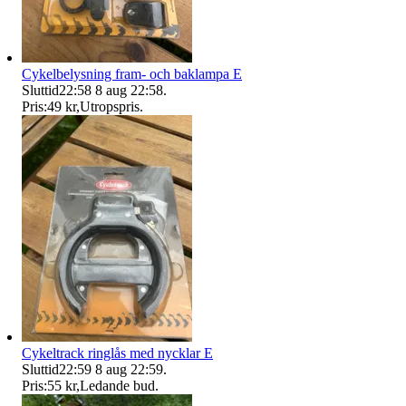
Cykelbelysning fram- och baklampa E
Sluttid
22:58
8 aug 22:58
.
Pris:
49 kr
,
Utropspris
.
Cykeltrack ringlås med nycklar E
Sluttid
22:59
8 aug 22:59
.
Pris:
55 kr
,
Ledande bud
.