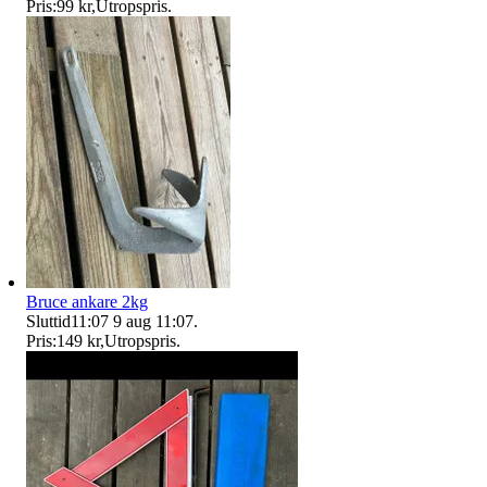
Pris:
99 kr
,
Utropspris
.
Bruce ankare 2kg
Sluttid
11:07
9 aug 11:07
.
Pris:
149 kr
,
Utropspris
.