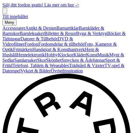
Sälj ditt fordon gratis! Läs mer om hur ->
Till innehållet
Meny
Accessoarer
Antikt & Design
Barnartiklar
Barnkläder &
Barnskor
Barnleksaker
Biljetter & Resor
Bygg & Verktyg
Böcker &
Tidningar
Datorer & Tillbehör
DVD &
Videofilmer
Fordon
Fordonsdelar & tillbehör
Foto, Kameror &
Optik
Frimärken
Handgjort & Konsthantverk
Hem &
Hushåll
Hemelektronik
Hobby
Klockor
Kläder
Konst
Musik
Mynt &
Sedlar
Samlarsaker
Skor
Skönhet
Smycken & Ädelstenar
Sport &
Fritid
Telefoni, Tablets & Wearables
Trädgård & Växter
TV-spel &
Datorspel
Vykort & Bilder
Övrigt
Inspiration