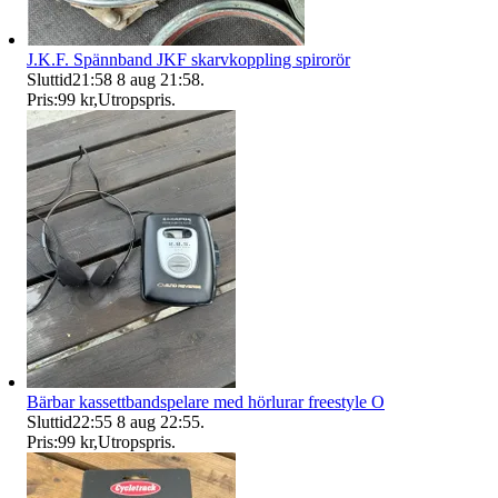
J.K.F. Spännband JKF skarvkoppling spirorör
Sluttid
21:58
8 aug 21:58
.
Pris:
99 kr
,
Utropspris
.
Bärbar kassettbandspelare med hörlurar freestyle O
Sluttid
22:55
8 aug 22:55
.
Pris:
99 kr
,
Utropspris
.