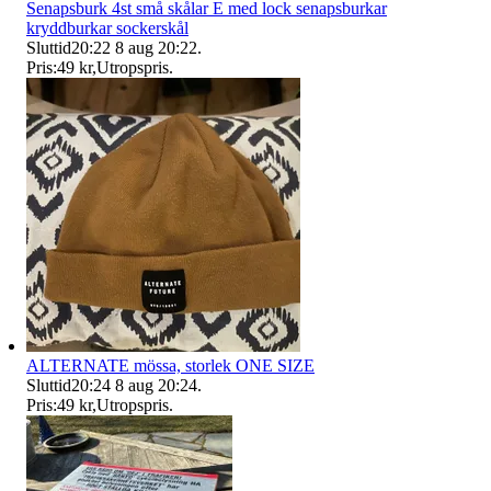
Senapsburk 4st små skålar E med lock senapsburkar
kryddburkar sockerskål
Sluttid
20:22
8 aug 20:22
.
Pris:
49 kr
,
Utropspris
.
ALTERNATE mössa, storlek ONE SIZE
Sluttid
20:24
8 aug 20:24
.
Pris:
49 kr
,
Utropspris
.