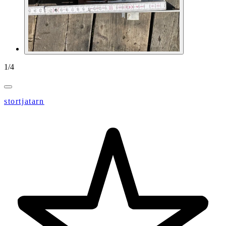
1
/
4
stortjatarn