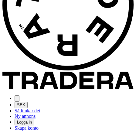
SEK
Så funkar det
Ny annons
Logga in
Skapa konto