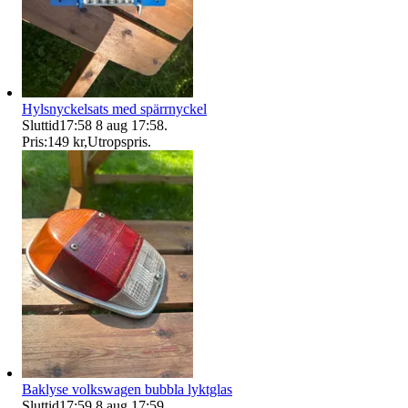
Hylsnyckelsats med spärrnyckel
Sluttid
17:58
8 aug 17:58
.
Pris:
149 kr
,
Utropspris
.
Baklyse volkswagen bubbla lyktglas
Sluttid
17:59
8 aug 17:59
.