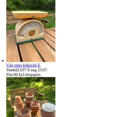
Våg retro köksvåg E
Sluttid
23:07
8 aug 23:07
.
Pris:
99 kr
,
Utropspris
.