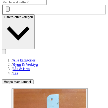
Filtrera efter kategori
/
Alla kategorier
/
Bygg & Verktyg
/
Lås & larm
/
Lås
Hoppa över karusell