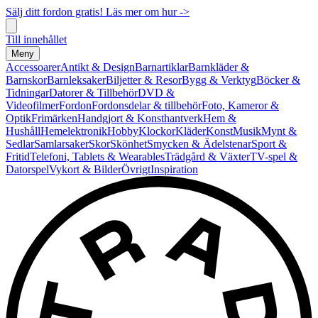
Sälj ditt fordon gratis! Läs mer om hur ->
Till innehållet
Meny
Accessoarer
Antikt & Design
Barnartiklar
Barnkläder &
Barnskor
Barnleksaker
Biljetter & Resor
Bygg & Verktyg
Böcker &
Tidningar
Datorer & Tillbehör
DVD &
Videofilmer
Fordon
Fordonsdelar & tillbehör
Foto, Kameror &
Optik
Frimärken
Handgjort & Konsthantverk
Hem &
Hushåll
Hemelektronik
Hobby
Klockor
Kläder
Konst
Musik
Mynt &
Sedlar
Samlarsaker
Skor
Skönhet
Smycken & Ädelstenar
Sport &
Fritid
Telefoni, Tablets & Wearables
Trädgård & Växter
TV-spel &
Datorspel
Vykort & Bilder
Övrigt
Inspiration