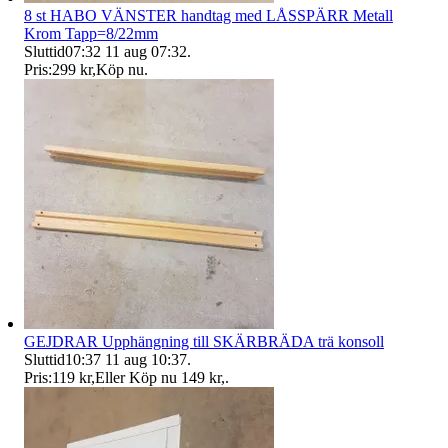
8 st HABO VÄNSTER handtag med LÅSSPÄRR Metall
Krom Tapp=8/22mm
Sluttid
07:32
11 aug 07:32
.
Pris:
299 kr
,
Köp nu
.
GEJDRAR Upphängning till SKÄRBRÄDA trä konsoll
Sluttid
10:37
11 aug 10:37
.
Pris:
119 kr
,
Eller Köp nu
149 kr
,
.