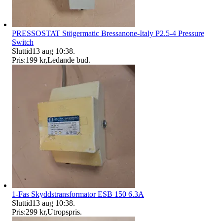
PRESSOSTAT Stögermatic Bressanone-Italy P2.5-4 Pressure
Switch
Sluttid
13 aug 10:38
.
Pris:
199 kr
,
Ledande bud
.
1-Fas Skyddstransformator ESB 150 6.3A
Sluttid
13 aug 10:38
.
Pris:
299 kr
,
Utropspris
.