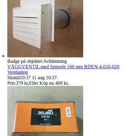
Badge på objektet:
Avhämtning
VÄGGVENTIL med Spirorör 160 mm BDEN-4-016-020
Ventilation
Sluttid
10:37
11 aug 10:37
.
Pris:
379 kr
,
Eller Köp nu
469 kr
,
.