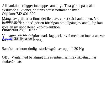
Alla auktioner ligger inte uppe samtidigt. Titta gärna på osålda
avslutade auktioner, de finns oftast fortfarande kvar.
Objektnr
742 401 329
Många av artiklarna finns det flera av, vilket står i auktionen. Vid
Visningar
58
intresse av flerköp så gör en förfrågan om tillgång av antal. Jag kan
göra en ny uppdaterad köp-nu-auktion
Publicerad
28 jul 10:37
Vinnaren står för fraktkostnad. Jag packar väl men kan inte ta ansvar
Anmäl
Sälj liknande
för fraktbolagets hantering.
Samfraktar inom rimliga storleksgränser upp till 20 Kg
OBS: Vänta med betalning tills eventuell samfraktskostnad har
slutberäknats