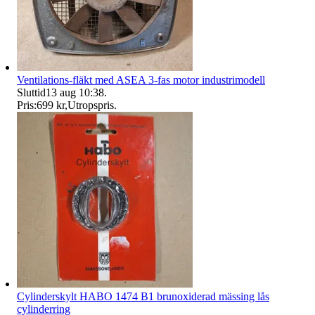
Ventilations-fläkt med ASEA 3-fas motor industrimodell
Sluttid
13 aug 10:38
.
Pris:
699 kr
,
Utropspris
.
Cylinderskylt HABO 1474 B1 brunoxiderad mässing lås
cylinderring