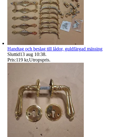
Handtag och beslag till lådor, guldfärgad mässing
Sluttid
13 aug 10:38
.
Pris:
119 kr
,
Utropspris
.