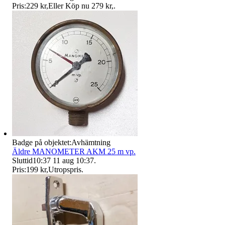
Pris:
229 kr
,
Eller Köp nu
279 kr
,
.
Badge på objektet:
Avhämtning
Äldre MANOMETER AKM 25 m vp.
Sluttid
10:37
11 aug 10:37
.
Pris:
199 kr
,
Utropspris
.