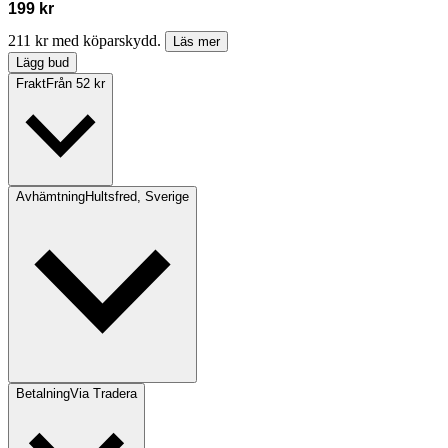
199 kr
211 kr med köparskydd.
Läs mer
Lägg bud
Frakt
Från 52 kr
Avhämtning
Hultsfred, Sverige
Betalning
Via Tradera