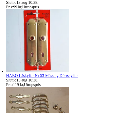
Sluttid
13 aug 10:38
.
Pris:
99 kr
,
Utropspris
.
HABO Låskyltar Nr 53 Mässing Dörrskyltar
Sluttid
13 aug 10:38
.
Pris:
119 kr
,
Utropspris
.