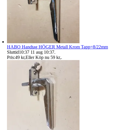
HABO Handtag HÖGER Metall Krom Tapp=8/22mm
Sluttid
10:37
11 aug 10:37
.
Pris:
49 kr
,
Eller Köp nu
59 kr
,
.