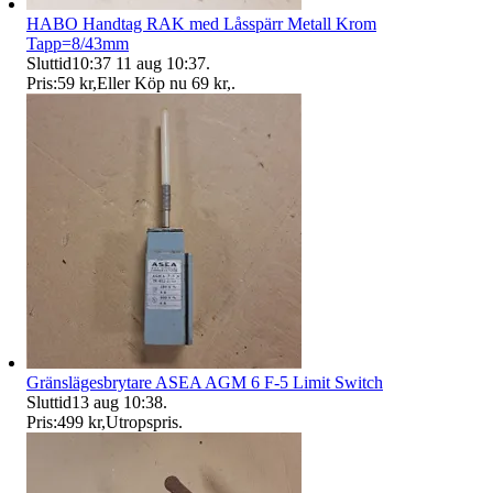
HABO Handtag RAK med Låsspärr Metall Krom
Tapp=8/43mm
Sluttid
10:37
11 aug 10:37
.
Pris:
59 kr
,
Eller Köp nu
69 kr
,
.
Gränslägesbrytare ASEA AGM 6 F-5 Limit Switch
Sluttid
13 aug 10:38
.
Pris:
499 kr
,
Utropspris
.