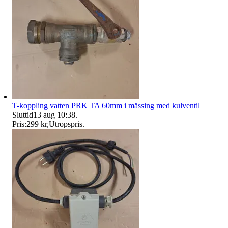
T-koppling vatten PRK TA 60mm i mässing med kulventil
Sluttid
13 aug 10:38
.
Pris:
299 kr
,
Utropspris
.