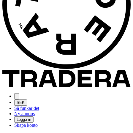
SEK
Så funkar det
Ny annons
Logga in
Skapa konto