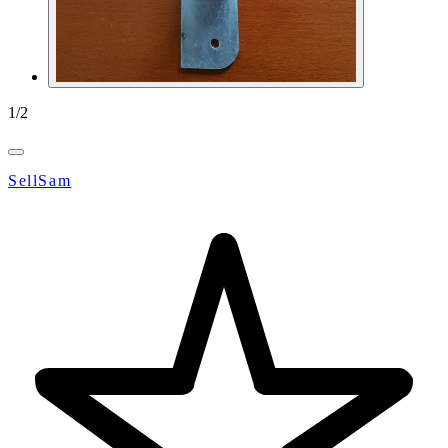
1
/
2
SellSam