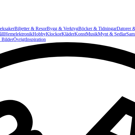
eksaker
Biljetter & Resor
Bygg & Verktyg
Böcker & Tidningar
Datorer &
ll
Hemelektronik
Hobby
Klockor
Kläder
Konst
Musik
Mynt & Sedlar
Saml
 Bilder
Övrigt
Inspiration