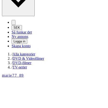
SEK
Så funkar det
Ny annons
Logga in
Skapa konto
/
Alla kategorier
/
DVD & Videofilmer
/
DVD-filmer
/
TV-serier
marie77_89