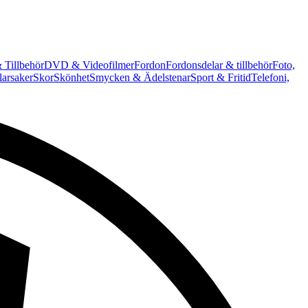
 Tillbehör
DVD & Videofilmer
Fordon
Fordonsdelar & tillbehör
Foto,
arsaker
Skor
Skönhet
Smycken & Ädelstenar
Sport & Fritid
Telefoni,