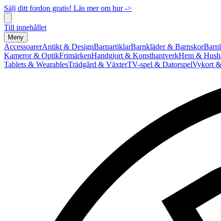
Sälj ditt fordon gratis! Läs mer om hur ->
Till innehållet
Meny
Accessoarer
Antikt & Design
Barnartiklar
Barnkläder & Barnskor
Barnl
Kameror & Optik
Frimärken
Handgjort & Konsthantverk
Hem & Hushå
Tablets & Wearables
Trädgård & Växter
TV-spel & Datorspel
Vykort &