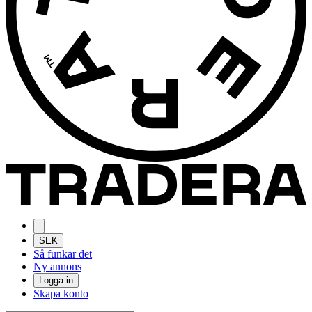
SEK
Så funkar det
Ny annons
Logga in
Skapa konto