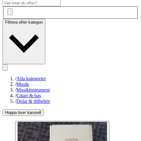
Filtrera efter kategori
/
Alla kategorier
/
Musik
/
Musikinstrument
/
Gitarr & bas
/
Delar & tillbehör
Hoppa över karusell