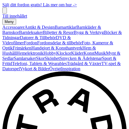
Sälj ditt fordon gratis! Läs mer om hur ->
Till innehållet
Meny
Accessoarer
Antikt & Design
Barnartiklar
Barnkläder &
Barnskor
Barnleksaker
Biljetter & Resor
Bygg & Verktyg
Böcker &
Tidningar
Datorer & Tillbehör
DVD &
Videofilmer
Fordon
Fordonsdelar & tillbehör
Foto, Kameror &
Optik
Frimärken
Handgjort & Konsthantverk
Hem &
Hushåll
Hemelektronik
Hobby
Klockor
Kläder
Konst
Musik
Mynt &
Sedlar
Samlarsaker
Skor
Skönhet
Smycken & Ädelstenar
Sport &
Fritid
Telefoni, Tablets & Wearables
Trädgård & Växter
TV-spel &
Datorspel
Vykort & Bilder
Övrigt
Inspiration