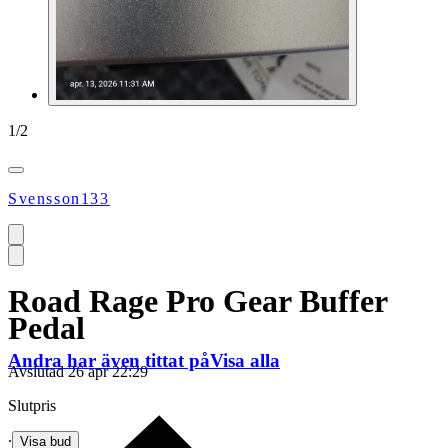
1
/
2
Svensson133
Road Rage Pro Gear Buffer
Pedal
Andra har även tittat på
Visa alla
Avslutad
26 apr 22:29
Slutpris
∙
Visa bud