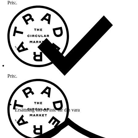
Pris:
.
Pris:
.
Ersättning om du inte får din vara