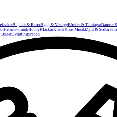
eksaker
Biljetter & Resor
Bygg & Verktyg
Böcker & Tidningar
Datorer &
ll
Hemelektronik
Hobby
Klockor
Kläder
Konst
Musik
Mynt & Sedlar
Saml
 Bilder
Övrigt
Inspiration