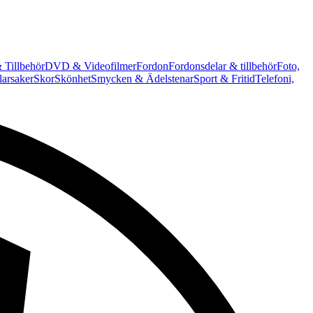
 Tillbehör
DVD & Videofilmer
Fordon
Fordonsdelar & tillbehör
Foto,
arsaker
Skor
Skönhet
Smycken & Ädelstenar
Sport & Fritid
Telefoni,