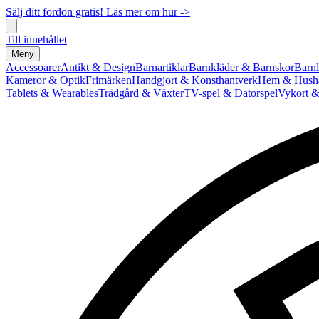
Sälj ditt fordon gratis! Läs mer om hur ->
Till innehållet
Meny
Accessoarer
Antikt & Design
Barnartiklar
Barnkläder & Barnskor
Barnl
Kameror & Optik
Frimärken
Handgjort & Konsthantverk
Hem & Hushå
Tablets & Wearables
Trädgård & Växter
TV-spel & Datorspel
Vykort &