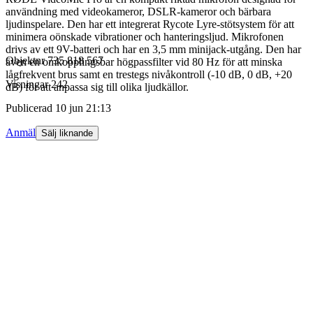
användning med videokameror, DSLR-kameror och bärbara
ljudinspelare. Den har ett integrerat Rycote Lyre-stötsystem för att
minimera oönskade vibrationer och hanteringsljud. Mikrofonen
drivs av ett 9V-batteri och har en 3,5 mm minijack-utgång. Den har
Objektnr
735 818 567
även en omkopplingsbar högpassfilter vid 80 Hz för att minska
lågfrekvent brus samt en trestegs nivåkontroll (-10 dB, 0 dB, +20
Visningar
242
dB) för att anpassa sig till olika ljudkällor.
Publicerad
10 jun 21:13
Anmäl
Sälj liknande