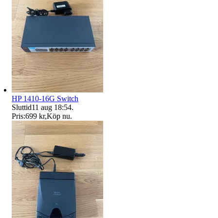
HP 1410-16G Switch
Sluttid
11 aug 18:54
.
Pris:
699 kr
,
Köp nu
.