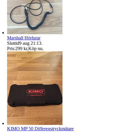
Marshall Hörlurar
Sluttid
9 aug 21:13
.
Pris:
299 kr
,
Köp nu
.
KIMO MP 50 Differenstryckmätare