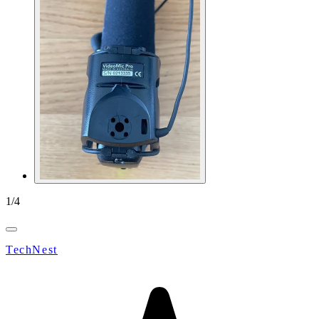
1
/
4
TechNest