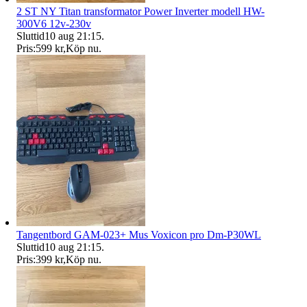
2 ST NY Titan transformator Power Inverter modell HW-
300V6 12v-230v
Sluttid
10 aug 21:15
.
Pris:
599 kr
,
Köp nu
.
Tangentbord GAM-023+ Mus Voxicon pro Dm-P30WL
Sluttid
10 aug 21:15
.
Pris:
399 kr
,
Köp nu
.