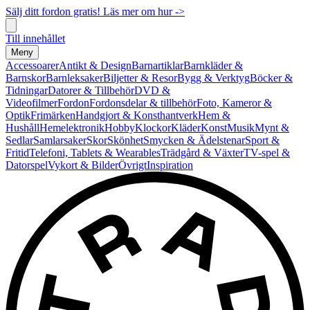
Sälj ditt fordon gratis! Läs mer om hur ->
Till innehållet
Meny
Accessoarer
Antikt & Design
Barnartiklar
Barnkläder &
Barnskor
Barnleksaker
Biljetter & Resor
Bygg & Verktyg
Böcker &
Tidningar
Datorer & Tillbehör
DVD &
Videofilmer
Fordon
Fordonsdelar & tillbehör
Foto, Kameror &
Optik
Frimärken
Handgjort & Konsthantverk
Hem &
Hushåll
Hemelektronik
Hobby
Klockor
Kläder
Konst
Musik
Mynt &
Sedlar
Samlarsaker
Skor
Skönhet
Smycken & Ädelstenar
Sport &
Fritid
Telefoni, Tablets & Wearables
Trädgård & Växter
TV-spel &
Datorspel
Vykort & Bilder
Övrigt
Inspiration