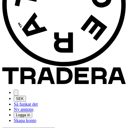
SEK
Så funkar det
Ny annons
Logga in
Skapa konto