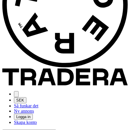
SEK
Så funkar det
Ny annons
Logga in
Skapa konto