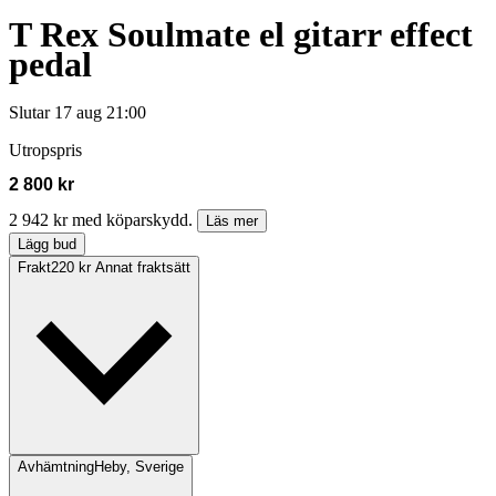
T Rex Soulmate el gitarr effect
pedal
Slutar
17 aug 21:00
Utropspris
2 800 kr
2 942 kr med köparskydd.
Läs mer
Lägg bud
Frakt
220 kr Annat fraktsätt
Avhämtning
Heby, Sverige