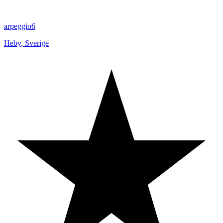
arpeggio6
Heby
,
Sverige