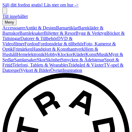
Sälj ditt fordon gratis! Läs mer om hur ->
Till innehållet
Meny
Accessoarer
Antikt & Design
Barnartiklar
Barnkläder &
Barnskor
Barnleksaker
Biljetter & Resor
Bygg & Verktyg
Böcker &
Tidningar
Datorer & Tillbehör
DVD &
Videofilmer
Fordon
Fordonsdelar & tillbehör
Foto, Kameror &
Optik
Frimärken
Handgjort & Konsthantverk
Hem &
Hushåll
Hemelektronik
Hobby
Klockor
Kläder
Konst
Musik
Mynt &
Sedlar
Samlarsaker
Skor
Skönhet
Smycken & Ädelstenar
Sport &
Fritid
Telefoni, Tablets & Wearables
Trädgård & Växter
TV-spel &
Datorspel
Vykort & Bilder
Övrigt
Inspiration