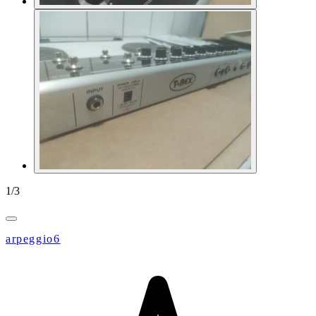
1
/
3
arpeggio6