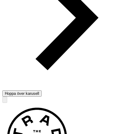
Hoppa över karusell