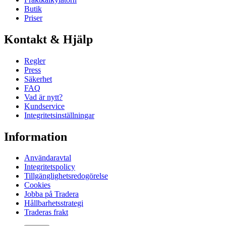
Butik
Priser
Kontakt & Hjälp
Regler
Press
Säkerhet
FAQ
Vad är nytt?
Kundservice
Integritetsinställningar
Information
Användaravtal
Integritetspolicy
Tillgänglighetsredogörelse
Cookies
Jobba på Tradera
Hållbarhetsstrategi
Traderas frakt