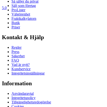
Så säljer du privat
Sälj som företag
5.0
ProLister
Välgörenhet
Fraktkalkylatorn
Butik
Priser
Kontakt & Hjälp
Regler
Press
Säkerhet
FAQ
Vad är nytt?
Kundservice
Integritetsinställningar
Information
Användaravtal
Integritetspolicy
Tillgänglighetsredogörelse
Cookies