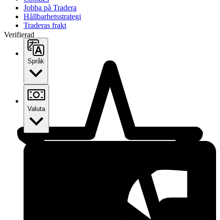
Jobba på Tradera
Hållbarhetsstrategi
Traderas frakt
Verifierad
Språk
Valuta