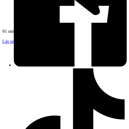
91 omdömen
Läs omdömen
Följ