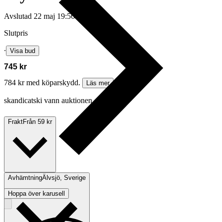
Avslutad
22 maj 19:56
Slutpris
∙
Visa bud
745 kr
784 kr med köparskydd.
Läs mer
skandicatski vann auktionen
Frakt
Från 59 kr
Avhämtning
Älvsjö, Sverige
Hoppa över karusell