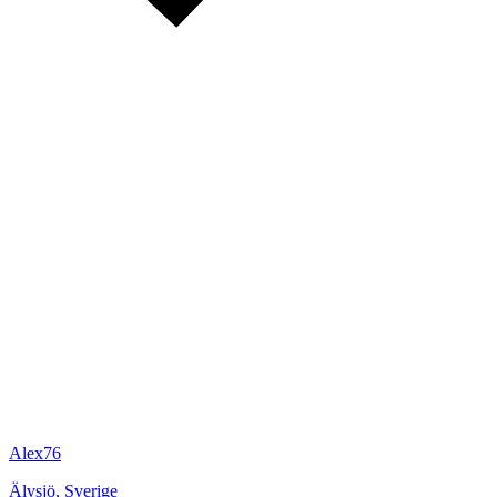
Alex76
Älvsjö
,
Sverige