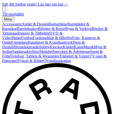
Sälj ditt fordon gratis! Läs mer om hur ->
Till innehållet
Meny
Accessoarer
Antikt & Design
Barnartiklar
Barnkläder &
Barnskor
Barnleksaker
Biljetter & Resor
Bygg & Verktyg
Böcker &
Tidningar
Datorer & Tillbehör
DVD &
Videofilmer
Fordon
Fordonsdelar & tillbehör
Foto, Kameror &
Optik
Frimärken
Handgjort & Konsthantverk
Hem &
Hushåll
Hemelektronik
Hobby
Klockor
Kläder
Konst
Musik
Mynt &
Sedlar
Samlarsaker
Skor
Skönhet
Smycken & Ädelstenar
Sport &
Fritid
Telefoni, Tablets & Wearables
Trädgård & Växter
TV-spel &
Datorspel
Vykort & Bilder
Övrigt
Inspiration