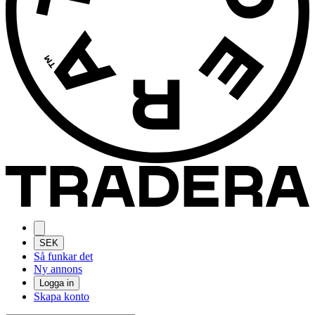
SEK
Så funkar det
Ny annons
Logga in
Skapa konto