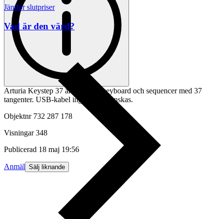
Jämför slutpriser
Vad är den värd?
Arturia Keystep 37 är ett MIDI-keyboard och sequencer med 37
tangenter. USB-kabel ingår om så önskas.
Objektnr
732 287 178
Visningar
348
Publicerad
18 maj 19:56
Anmäl
Sälj liknande