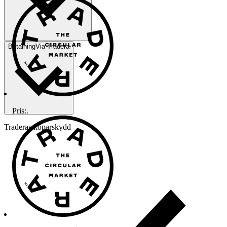
Betalning
Via Tradera
Pris:
.
Traderas köparskydd