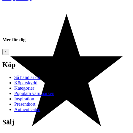
Mer för dig
↑
Köp
Så handlar du
Köparskydd
Kategorier
Populära varumärken
Inspiration
Presentkort
Authenticated
Sälj