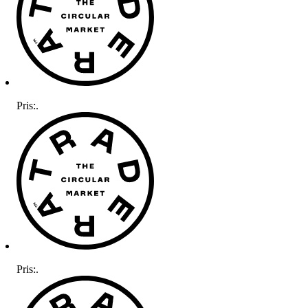
Pris:
.
Pris:
.