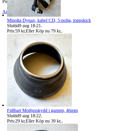
Publicerad
24 mar 20:47
Anmäl
Sälj liknande
Minolta Dynax, kabel CD, 5-polig, toppskick
Sluttid
9 aug 18:21
.
Pris:
59 kr
,
Eller Köp nu
79 kr
,
.
Fällbart Motljusskydd i gummi, 46mm
Sluttid
9 aug 18:22
.
Pris:
29 kr
,
Eller Köp nu
39 kr
,
.