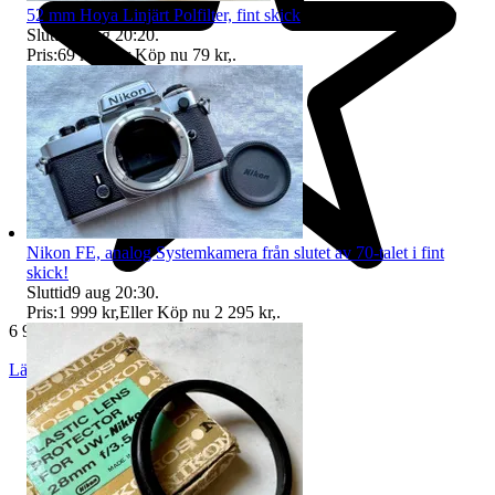
52 mm Hoya Linjärt Polfilter, fint skick
Sluttid
9 aug 20:20
.
Pris:
69 kr
,
Eller Köp nu
79 kr
,
.
Nikon FE, analog Systemkamera från slutet av 70-talet i fint
skick!
Sluttid
9 aug 20:30
.
Pris:
1 999 kr
,
Eller Köp nu
2 295 kr
,
.
6 981 omdömen
Läs omdömen
Följ