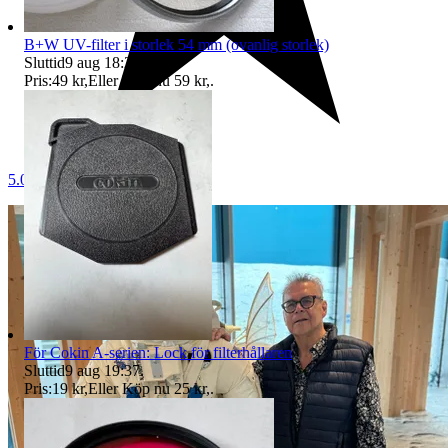
B+W UV-filter i storlek 54 mm (ovanlig storlek)
Sluttid
9 aug 18:23
.
Pris:
49 kr
,
Eller Köp nu
59 kr
,
.
5.0
För Cokin A-serien: Lock för filterhållaren
Sluttid
9 aug 19:37
.
Pris:
19 kr
,
Eller Köp nu
25 kr
,
.