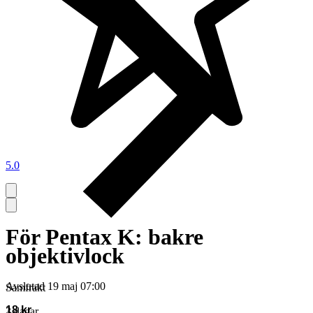
5.0
För Pentax K: bakre
objektivlock
Avslutad
19 maj 07:00
Samfrakt
18 kr
3 dagar