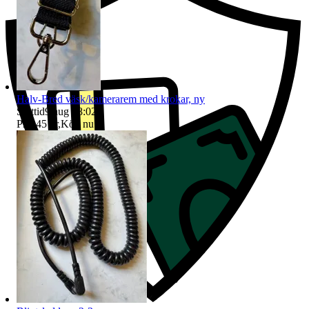
Halv-Bred väsk/kamerarem med krokar, ny
Sluttid
9 aug 18:02
.
Pris:
45 kr
,
Köp nu
.