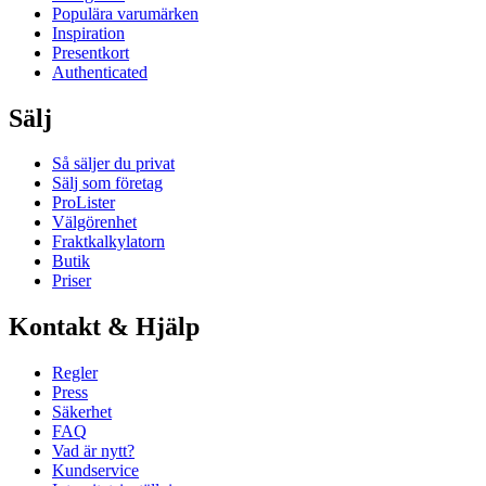
Populära varumärken
Inspiration
Presentkort
Authenticated
Sälj
Så säljer du privat
Sälj som företag
ProLister
Välgörenhet
Fraktkalkylatorn
Butik
Priser
Kontakt & Hjälp
Regler
Press
Säkerhet
FAQ
Vad är nytt?
Kundservice