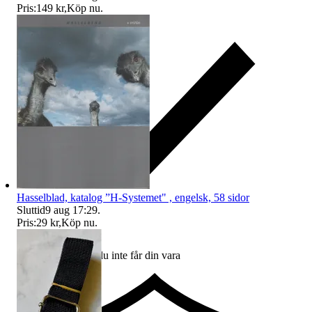
Pris:
149 kr
,
Köp nu
.
Hasselblad, katalog ”H-Systemet" , engelsk, 58 sidor
Sluttid
9 aug 17:29
.
Pris:
29 kr
,
Köp nu
.
Ersättning om du inte får din vara