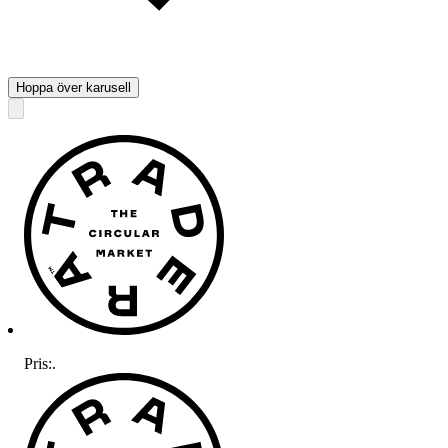
Hoppa över karusell
Pris:
.