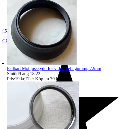
jl54
GÖTEBORG
,
Sverige
Fällbart Motljusskydd för vidvinkel i gummi, 72mm
Sluttid
9 aug 18:22
.
Pris:
19 kr
,
Eller Köp nu
39 kr
,
.