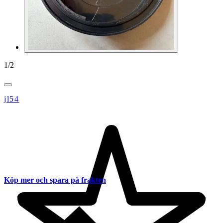
1
/
2
jl54
Köp mer och spara på frakten