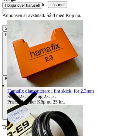
21 kr med köparskydd.
Läs mer
Hoppa över karusell
Annonsen är avslutad. Såld med Köp nu.
Slutade
19 maj 07:00
Frakt
24 kr Frimärken
Betalning
Via Tradera
Hamafix diamonterare i fint skick, för 2,3mm
Sluttid
23:12
8 aug 23:12
.
Pris:
19 kr
,
Eller Köp nu
25 kr
,
.
Traderas köparskydd