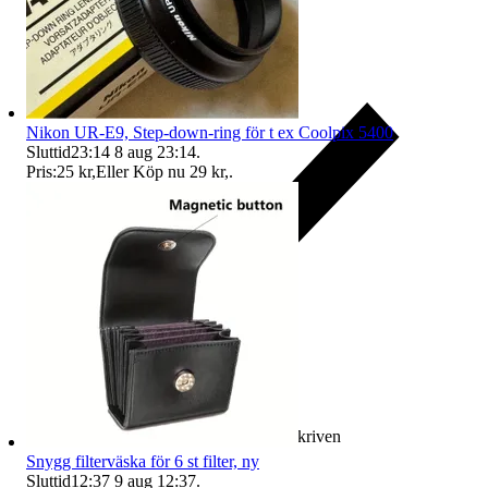
Nikon UR-E9, Step-down-ring för t ex Coolpix 5400
Sluttid
23:14
8 aug 23:14
.
Pris:
25 kr
,
Eller Köp nu
29 kr
,
.
Ersättning om varan inte är som beskriven
Snygg filterväska för 6 st filter, ny
Sluttid
12:37
9 aug 12:37
.