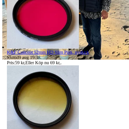
K&F Concept 52mm HD Slim Pink, nyskick
Sluttid
9 aug 19:38
.
Pris:
59 kr
,
Eller Köp nu
69 kr
,
.