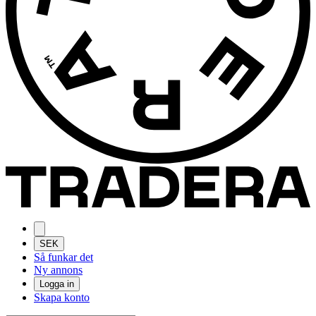
SEK
Så funkar det
Ny annons
Logga in
Skapa konto