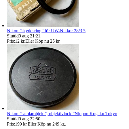
Nikon ”skyddsring” för UW-Nikkor 28/3,5
Sluttid
9 aug 21:21
.
Pris:
12 kr
,
Eller Köp nu
25 kr
,
.
Nikon ”samlarobjekt”, objektivlock ”Nippon Kogaku Tokyo
Sluttid
9 aug 22:50
.
Pris:
199 kr
,
Eller Köp nu
249 kr
,
.