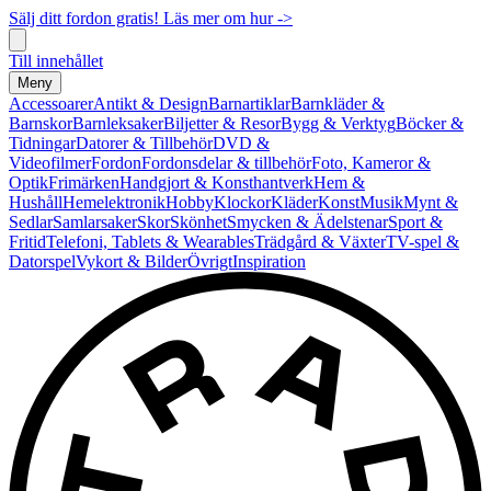
Sälj ditt fordon gratis! Läs mer om hur ->
Till innehållet
Meny
Accessoarer
Antikt & Design
Barnartiklar
Barnkläder &
Barnskor
Barnleksaker
Biljetter & Resor
Bygg & Verktyg
Böcker &
Tidningar
Datorer & Tillbehör
DVD &
Videofilmer
Fordon
Fordonsdelar & tillbehör
Foto, Kameror &
Optik
Frimärken
Handgjort & Konsthantverk
Hem &
Hushåll
Hemelektronik
Hobby
Klockor
Kläder
Konst
Musik
Mynt &
Sedlar
Samlarsaker
Skor
Skönhet
Smycken & Ädelstenar
Sport &
Fritid
Telefoni, Tablets & Wearables
Trädgård & Växter
TV-spel &
Datorspel
Vykort & Bilder
Övrigt
Inspiration