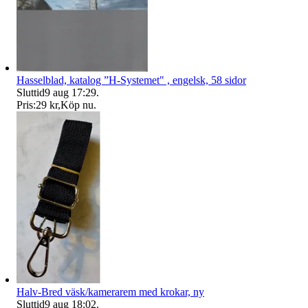
Hasselblad, katalog ”H-Systemet" , engelsk, 58 sidor
Sluttid
9 aug 17:29
.
Pris:
29 kr
,
Köp nu
.
Halv-Bred väsk/kamerarem med krokar, ny
Sluttid
9 aug 18:02
.