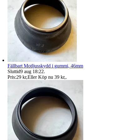
Fällbart Motljusskydd i gummi, 46mm
Sluttid
9 aug 18:22
.
Pris:
29 kr
,
Eller Köp nu
39 kr
,
.