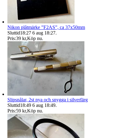
Nikon plåtmärke ”F2AS”, ca 37x50mm
Sluttid
18:27
6 aug 18:27
.
Pris:
39 kr
,
Köp nu
.
Slipsnålar, 2st nya och snygga i silverfärg
Sluttid
18:49
6 aug 18:49
.
Pris:
59 kr
,
Köp nu
.