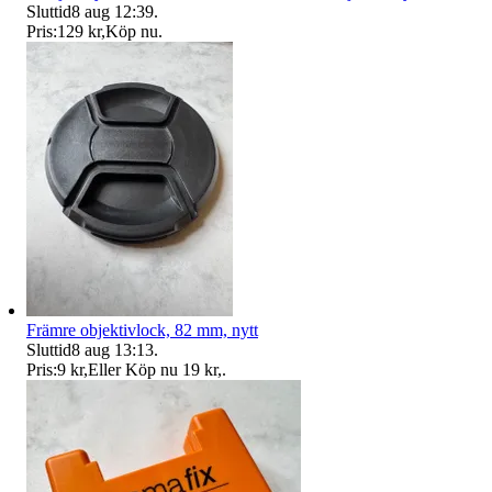
Sluttid
8 aug 12:39
.
Pris:
129 kr
,
Köp nu
.
Främre objektivlock, 82 mm, nytt
Sluttid
8 aug 13:13
.
Pris:
9 kr
,
Eller Köp nu
19 kr
,
.