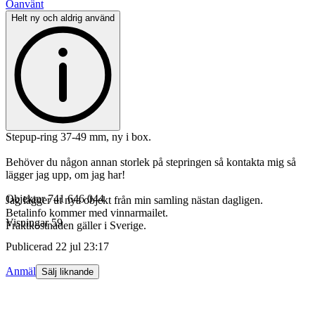
Oanvänt
Helt ny och aldrig använd
Stepup-ring 37-49 mm, ny i box.
Behöver du någon annan storlek på stepringen så kontakta mig så
lägger jag upp, om jag har!
Objektnr
741 646 044
Jag lägger ut nya objekt från min samling nästan dagligen.
Betalinfo kommer med vinnarmailet.
Visningar
59
Fraktkostnaden gäller i Sverige.
Publicerad
22 jul 23:17
Anmäl
Sälj liknande