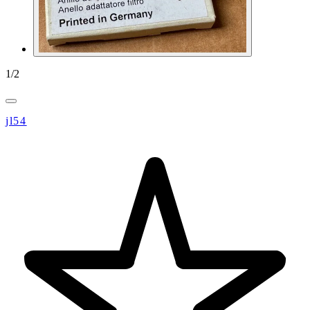
1
/
2
jl54