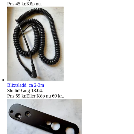
Pris:
45 kr
,
Köp nu
.
Blixtsladd, ca 2-3m
Sluttid
9 aug 18:04
.
Pris:
59 kr
,
Eller Köp nu
69 kr
,
.