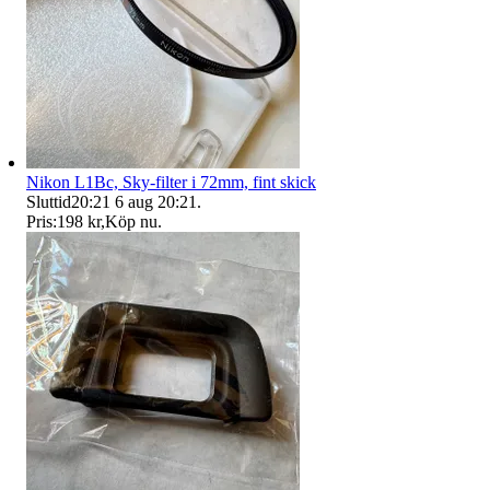
Nikon L1Bc, Sky-filter i 72mm, fint skick
Sluttid
20:21
6 aug 20:21
.
Pris:
198 kr
,
Köp nu
.