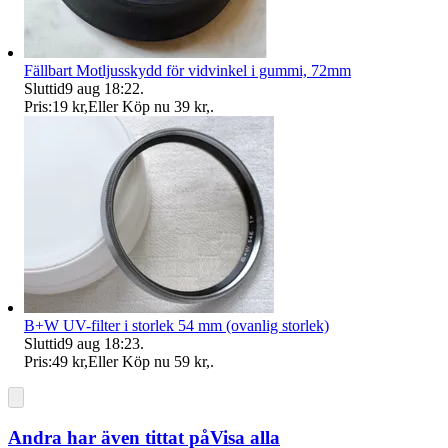
Fällbart Motljusskydd för vidvinkel i gummi, 72mm
Sluttid
9 aug 18:22
.
Pris:
19 kr
,
Eller Köp nu
39 kr
,
.
B+W UV-filter i storlek 54 mm (ovanlig storlek)
Sluttid
9 aug 18:23
.
Pris:
49 kr
,
Eller Köp nu
59 kr
,
.
Andra har även tittat på
Visa alla