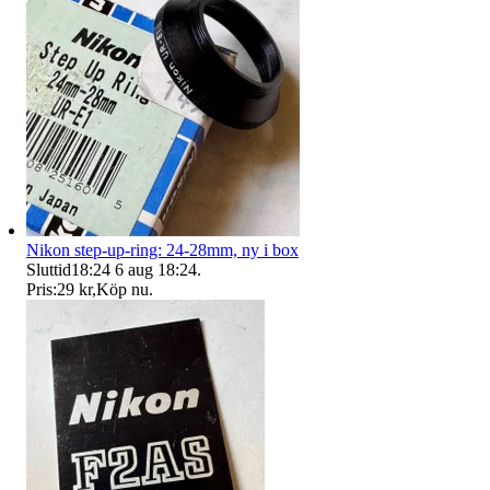
Nikon step-up-ring: 24-28mm, ny i box
Sluttid
18:24
6 aug 18:24
.
Pris:
29 kr
,
Köp nu
.