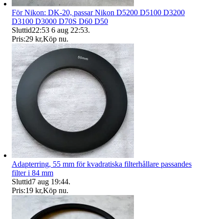
För Nikon: DK-20, passar Nikon D5200 D5100 D3200
D3100 D3000 D70S D60 D50
Sluttid
22:53
6 aug 22:53
.
Pris:
29 kr
,
Köp nu
.
Adapterring, 55 mm för kvadratiska filterhållare passandes
filter i 84 mm
Sluttid
7 aug 19:44
.
Pris:
19 kr
,
Köp nu
.