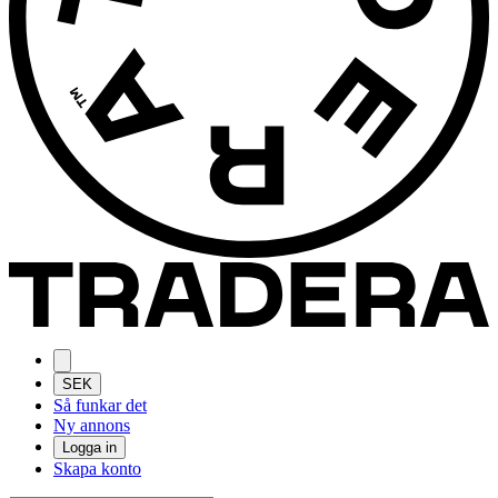
SEK
Så funkar det
Ny annons
Logga in
Skapa konto