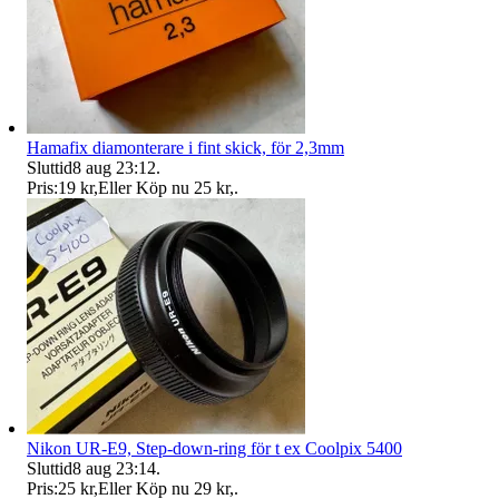
Hamafix diamonterare i fint skick, för 2,3mm
Sluttid
8 aug 23:12
.
Pris:
19 kr
,
Eller Köp nu
25 kr
,
.
Nikon UR-E9, Step-down-ring för t ex Coolpix 5400
Sluttid
8 aug 23:14
.
Pris:
25 kr
,
Eller Köp nu
29 kr
,
.