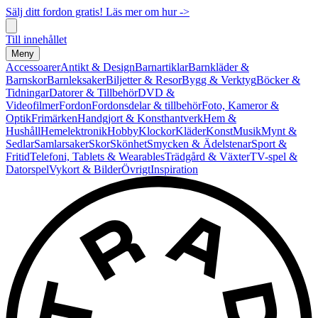
Sälj ditt fordon gratis! Läs mer om hur ->
Till innehållet
Meny
Accessoarer
Antikt & Design
Barnartiklar
Barnkläder &
Barnskor
Barnleksaker
Biljetter & Resor
Bygg & Verktyg
Böcker &
Tidningar
Datorer & Tillbehör
DVD &
Videofilmer
Fordon
Fordonsdelar & tillbehör
Foto, Kameror &
Optik
Frimärken
Handgjort & Konsthantverk
Hem &
Hushåll
Hemelektronik
Hobby
Klockor
Kläder
Konst
Musik
Mynt &
Sedlar
Samlarsaker
Skor
Skönhet
Smycken & Ädelstenar
Sport &
Fritid
Telefoni, Tablets & Wearables
Trädgård & Växter
TV-spel &
Datorspel
Vykort & Bilder
Övrigt
Inspiration