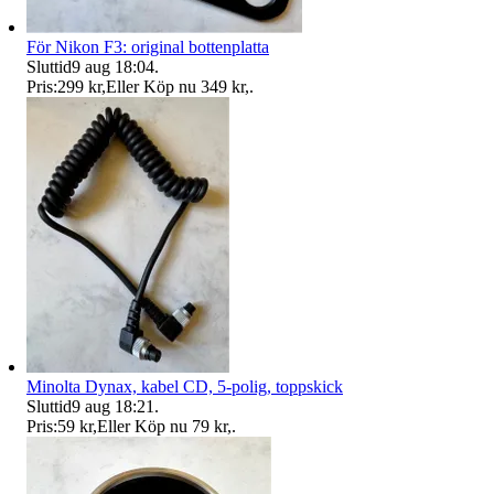
För Nikon F3: original bottenplatta
Sluttid
9 aug 18:04
.
Pris:
299 kr
,
Eller Köp nu
349 kr
,
.
Minolta Dynax, kabel CD, 5-polig, toppskick
Sluttid
9 aug 18:21
.
Pris:
59 kr
,
Eller Köp nu
79 kr
,
.