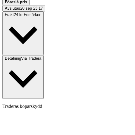
Föreslå pris
Avslutas
20 sep 23:17
Frakt
24 kr Frimärken
Betalning
Via Tradera
Traderas köparskydd