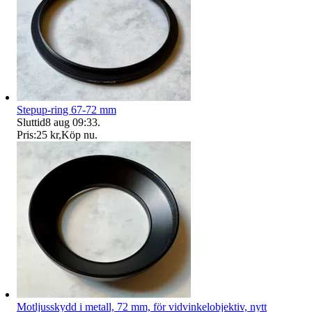
Stepup-ring 67-72 mm
Sluttid
8 aug 09:33
.
Pris:
25 kr
,
Köp nu
.
Motljusskydd i metall, 72 mm, för vidvinkelobjektiv, nytt