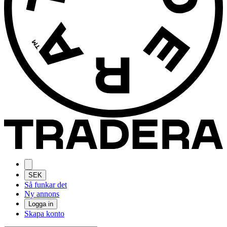
SEK
Så funkar det
Ny annons
Logga in
Skapa konto