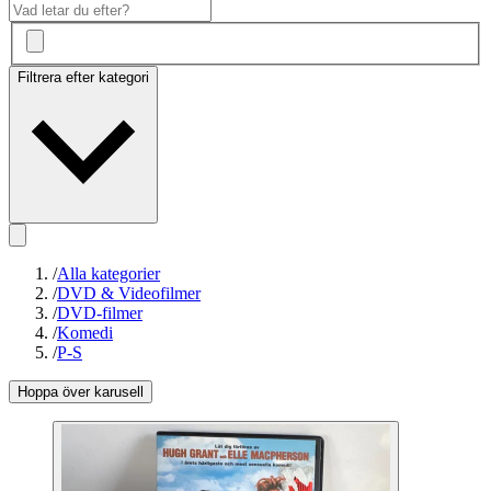
Filtrera efter kategori
/
Alla kategorier
/
DVD & Videofilmer
/
DVD-filmer
/
Komedi
/
P-S
Hoppa över karusell