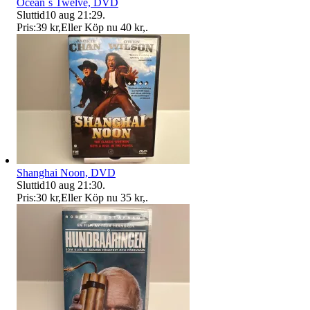
Ocean´s Twelve, DVD
Sluttid
10 aug 21:29
.
Pris:
39 kr
,
Eller Köp nu
40 kr
,
.
Shanghai Noon, DVD
Sluttid
10 aug 21:30
.
Pris:
30 kr
,
Eller Köp nu
35 kr
,
.