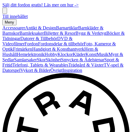
Sälj ditt fordon gratis! Läs mer om hur ->
Till innehållet
Meny
Accessoarer
Antikt & Design
Barnartiklar
Barnkläder &
Barnskor
Barnleksaker
Biljetter & Resor
Bygg & Verktyg
Böcker &
Tidningar
Datorer & Tillbehör
DVD &
Videofilmer
Fordon
Fordonsdelar & tillbehör
Foto, Kameror &
Optik
Frimärken
Handgjort & Konsthantverk
Hem &
Hushåll
Hemelektronik
Hobby
Klockor
Kläder
Konst
Musik
Mynt &
Sedlar
Samlarsaker
Skor
Skönhet
Smycken & Ädelstenar
Sport &
Fritid
Telefoni, Tablets & Wearables
Trädgård & Växter
TV-spel &
Datorspel
Vykort & Bilder
Övrigt
Inspiration