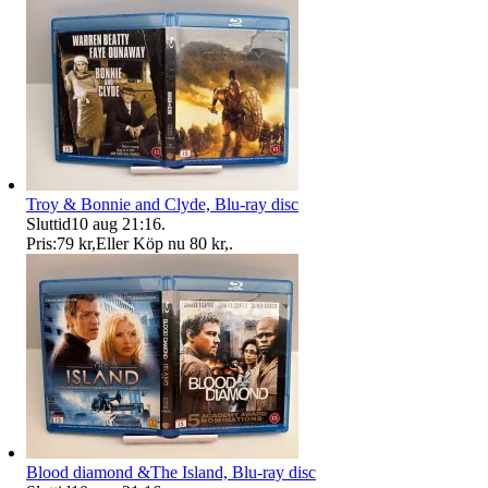
Troy & Bonnie and Clyde, Blu-ray disc
Sluttid
10 aug 21:16
.
Pris:
79 kr
,
Eller Köp nu
80 kr
,
.
Blood diamond &The Island, Blu-ray disc