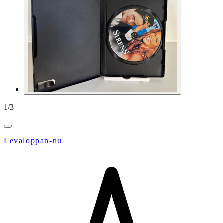
1
/
3
Levaloppan-nu