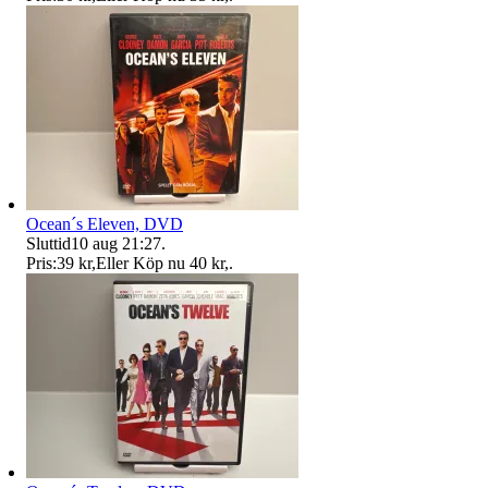
Ocean´s Eleven, DVD
Sluttid
10 aug 21:27
.
Pris:
39 kr
,
Eller Köp nu
40 kr
,
.