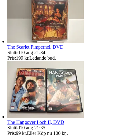
The Scarlet Pimpernel, DVD
Sluttid
10 aug 21:34
.
Pris:
199 kr
,
Ledande bud
.
The Hangover I och II, DVD
Sluttid
10 aug 21:35
.
Pris:
99 kr
,
Eller Köp nu
100 kr
,
.