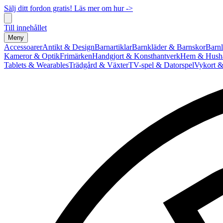
Sälj ditt fordon gratis! Läs mer om hur ->
Till innehållet
Meny
Accessoarer
Antikt & Design
Barnartiklar
Barnkläder & Barnskor
Barnl
Kameror & Optik
Frimärken
Handgjort & Konsthantverk
Hem & Hushå
Tablets & Wearables
Trädgård & Växter
TV-spel & Datorspel
Vykort &