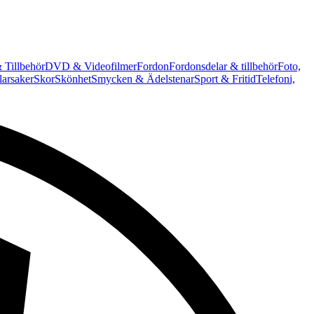
 Tillbehör
DVD & Videofilmer
Fordon
Fordonsdelar & tillbehör
Foto,
arsaker
Skor
Skönhet
Smycken & Ädelstenar
Sport & Fritid
Telefoni,