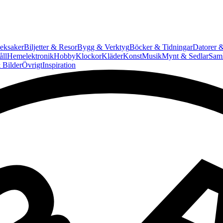
eksaker
Biljetter & Resor
Bygg & Verktyg
Böcker & Tidningar
Datorer &
ll
Hemelektronik
Hobby
Klockor
Kläder
Konst
Musik
Mynt & Sedlar
Saml
 Bilder
Övrigt
Inspiration