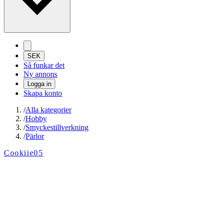
SEK
Så funkar det
Ny annons
Logga in
Skapa konto
/
Alla kategorier
/
Hobby
/
Smyckestillverkning
/
Pärlor
Cookiie05