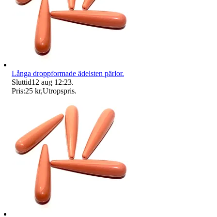
Långa droppformade ädelsten pärlor.
Sluttid
12 aug 12:23
.
Pris:
25 kr
,
Utropspris
.