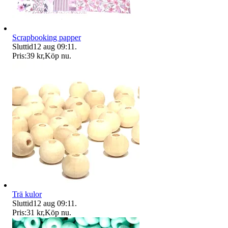
Scrapbooking papper
Sluttid
12 aug 09:11
.
Pris:
39 kr
,
Köp nu
.
Trä kulor
Sluttid
12 aug 09:11
.
Pris:
31 kr
,
Köp nu
.