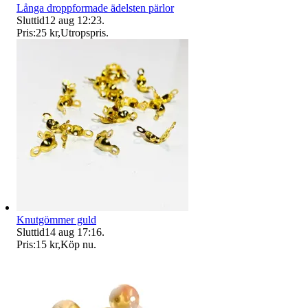
Långa droppformade ädelsten pärlor
Sluttid
12 aug 12:23
.
Pris:
25 kr
,
Utropspris
.
Knutgömmer guld
Sluttid
14 aug 17:16
.
Pris:
15 kr
,
Köp nu
.