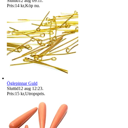
Sluttid
12 aug 09:11
.
Pris:
14 kr
,
Köp nu
.
Öglepinnar Guld
Sluttid
12 aug 12:23
.
Pris:
15 kr
,
Utropspris
.