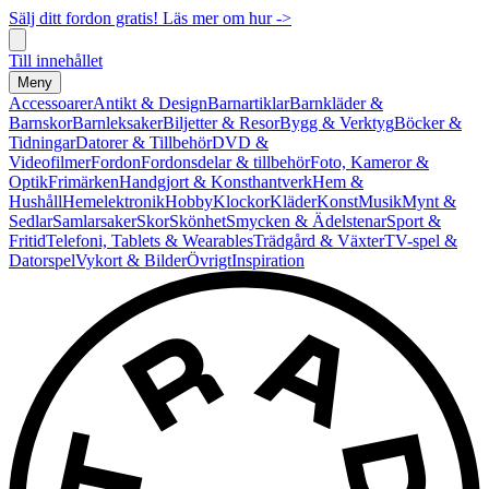
Sälj ditt fordon gratis! Läs mer om hur ->
Till innehållet
Meny
Accessoarer
Antikt & Design
Barnartiklar
Barnkläder &
Barnskor
Barnleksaker
Biljetter & Resor
Bygg & Verktyg
Böcker &
Tidningar
Datorer & Tillbehör
DVD &
Videofilmer
Fordon
Fordonsdelar & tillbehör
Foto, Kameror &
Optik
Frimärken
Handgjort & Konsthantverk
Hem &
Hushåll
Hemelektronik
Hobby
Klockor
Kläder
Konst
Musik
Mynt &
Sedlar
Samlarsaker
Skor
Skönhet
Smycken & Ädelstenar
Sport &
Fritid
Telefoni, Tablets & Wearables
Trädgård & Växter
TV-spel &
Datorspel
Vykort & Bilder
Övrigt
Inspiration