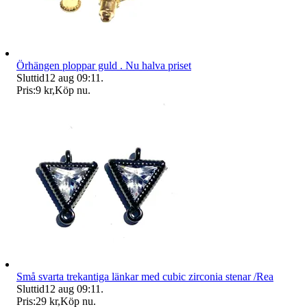
Örhängen ploppar guld . Nu halva priset
Sluttid
12 aug 09:11
.
Pris:
9 kr
,
Köp nu
.
Små svarta trekantiga länkar med cubic zirconia stenar /Rea
Sluttid
12 aug 09:11
.
Pris:
29 kr
,
Köp nu
.