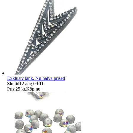
Exklusiv länk. Nu halva priset!
Sluttid
12 aug 09:11
.
Pris:
25 kr
,
Köp nu
.