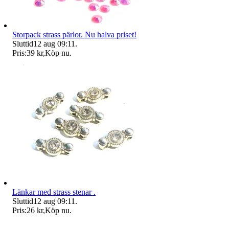
Storpack strass pärlor. Nu halva priset!
Sluttid
12 aug 09:11
.
Pris:
39 kr
,
Köp nu
.
Länkar med strass stenar .
Sluttid
12 aug 09:11
.
Pris:
26 kr
,
Köp nu
.