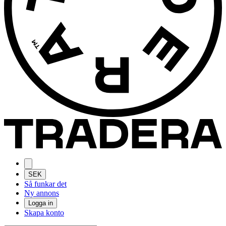
SEK
Så funkar det
Ny annons
Logga in
Skapa konto