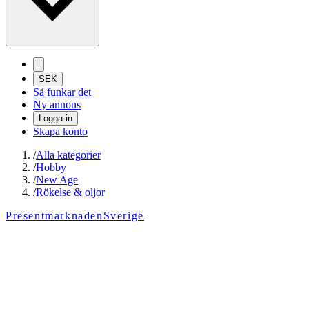
SEK
Så funkar det
Ny annons
Logga in
Skapa konto
/
Alla kategorier
/
Hobby
/
New Age
/
Rökelse & oljor
PresentmarknadenSverige