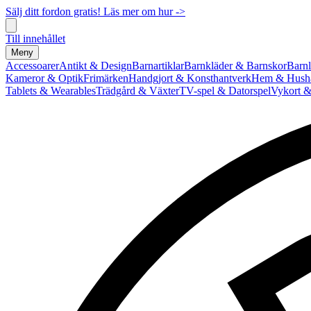
Sälj ditt fordon gratis! Läs mer om hur ->
Till innehållet
Meny
Accessoarer
Antikt & Design
Barnartiklar
Barnkläder & Barnskor
Barnl
Kameror & Optik
Frimärken
Handgjort & Konsthantverk
Hem & Hushå
Tablets & Wearables
Trädgård & Växter
TV-spel & Datorspel
Vykort &