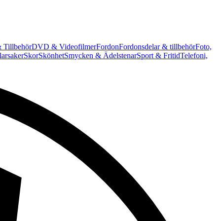
 Tillbehör
DVD & Videofilmer
Fordon
Fordonsdelar & tillbehör
Foto,
arsaker
Skor
Skönhet
Smycken & Ädelstenar
Sport & Fritid
Telefoni,