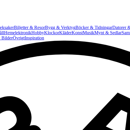
eksaker
Biljetter & Resor
Bygg & Verktyg
Böcker & Tidningar
Datorer &
ll
Hemelektronik
Hobby
Klockor
Kläder
Konst
Musik
Mynt & Sedlar
Saml
 Bilder
Övrigt
Inspiration