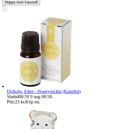
Hoppa över karusell
Doftolja, Eden - Honeysuckle (Kaprifol)
Sluttid
08:59
9 aug 08:59
.
Pris:
23 kr
,
Köp nu
.