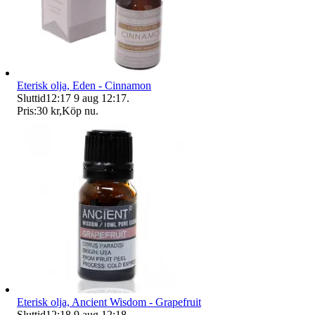
Eterisk olja, Eden - Cinnamon
Sluttid
12:17
9 aug 12:17
.
Pris:
30 kr
,
Köp nu
.
Eterisk olja, Ancient Wisdom - Grapefruit
Sluttid
12:18
9 aug 12:18
.