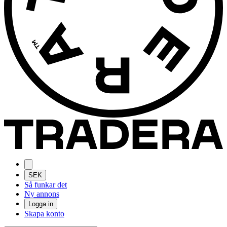
SEK
Så funkar det
Ny annons
Logga in
Skapa konto