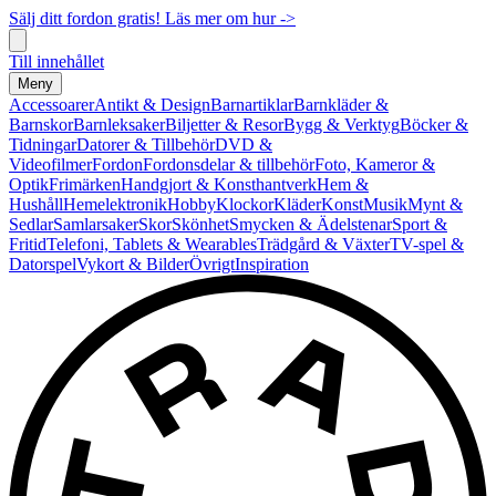
Sälj ditt fordon gratis! Läs mer om hur ->
Till innehållet
Meny
Accessoarer
Antikt & Design
Barnartiklar
Barnkläder &
Barnskor
Barnleksaker
Biljetter & Resor
Bygg & Verktyg
Böcker &
Tidningar
Datorer & Tillbehör
DVD &
Videofilmer
Fordon
Fordonsdelar & tillbehör
Foto, Kameror &
Optik
Frimärken
Handgjort & Konsthantverk
Hem &
Hushåll
Hemelektronik
Hobby
Klockor
Kläder
Konst
Musik
Mynt &
Sedlar
Samlarsaker
Skor
Skönhet
Smycken & Ädelstenar
Sport &
Fritid
Telefoni, Tablets & Wearables
Trädgård & Växter
TV-spel &
Datorspel
Vykort & Bilder
Övrigt
Inspiration