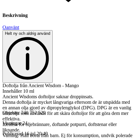
Beskrivning
Oanvänt
Helt ny och aldrig använd
Doftolja från Ancient Wisdom - Mango
Innehåller 10 ml
Ancient Wisdoms doftoljor saknar droppinsats.
Denna doftolja är mycket långvariga eftersom de är utspädda med
en annan olja gjord av dipropylenglykol (DPG). DPG är en vanlig
Objektnr
740 752 520
bärarolja som används för att skära doftoljor för att göra dem mer
effektiva.
Visningar
24
Idealisk för oljebrännare, doftande potpurri, doftstenar eller
liknande.
Publicerad
16 jul 20:49
Varning: Håll borta från barn. Ej för konsumption, undvik polerade