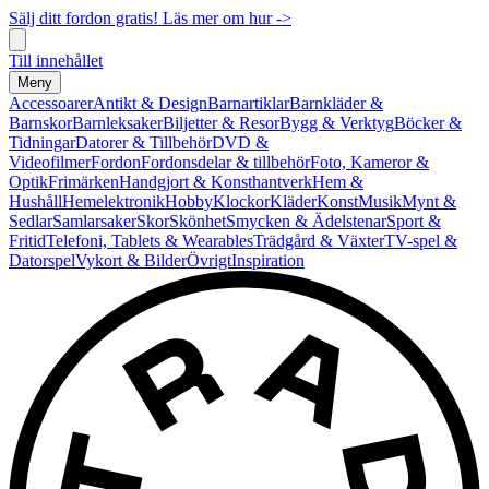
Sälj ditt fordon gratis! Läs mer om hur ->
Till innehållet
Meny
Accessoarer
Antikt & Design
Barnartiklar
Barnkläder &
Barnskor
Barnleksaker
Biljetter & Resor
Bygg & Verktyg
Böcker &
Tidningar
Datorer & Tillbehör
DVD &
Videofilmer
Fordon
Fordonsdelar & tillbehör
Foto, Kameror &
Optik
Frimärken
Handgjort & Konsthantverk
Hem &
Hushåll
Hemelektronik
Hobby
Klockor
Kläder
Konst
Musik
Mynt &
Sedlar
Samlarsaker
Skor
Skönhet
Smycken & Ädelstenar
Sport &
Fritid
Telefoni, Tablets & Wearables
Trädgård & Växter
TV-spel &
Datorspel
Vykort & Bilder
Övrigt
Inspiration