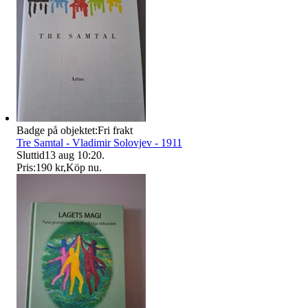
Badge på objektet:
Fri frakt
Tre Samtal - Vladimir Solovjev - 1911
Sluttid
13 aug 10:20
.
Pris:
190 kr
,
Köp nu
.