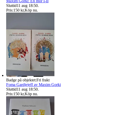
Maxim Gorki: En mor I-II
Sluttid
11 aug 18:50
.
Pris:
150 kr
,
Köp nu
.
Badge på objektet:
Fri frakt
Foma Gardjejeff av Maxim Gorki
Sluttid
11 aug 18:50
.
Pris:
150 kr
,
Köp nu
.