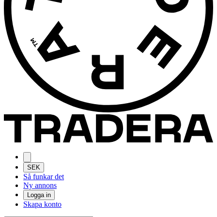
SEK
Så funkar det
Ny annons
Logga in
Skapa konto