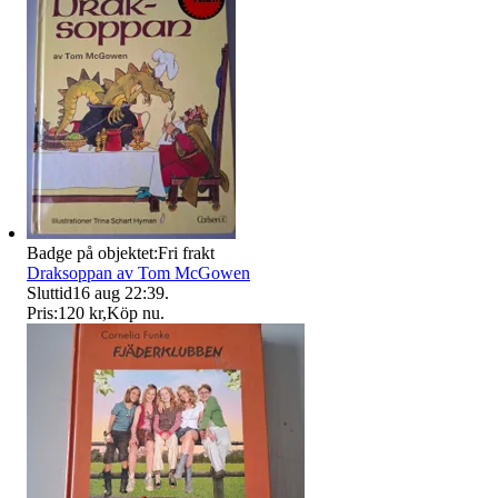
Badge på objektet:
Fri frakt
Draksoppan av Tom McGowen
Sluttid
16 aug 22:39
.
Pris:
120 kr
,
Köp nu
.