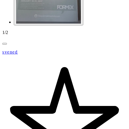
1
/
2
svened