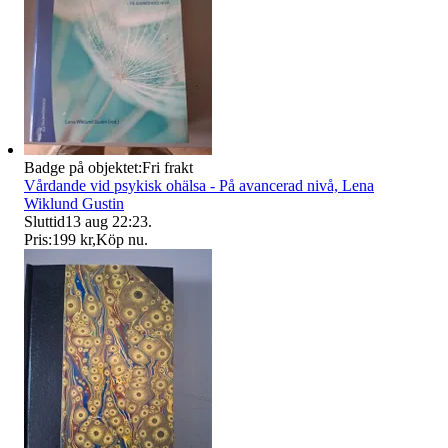
Badge på objektet:
Fri frakt
Vårdande vid psykisk ohälsa - På avancerad nivå, Lena
Wiklund Gustin
Sluttid
13 aug 22:23
.
Pris:
199 kr
,
Köp nu
.