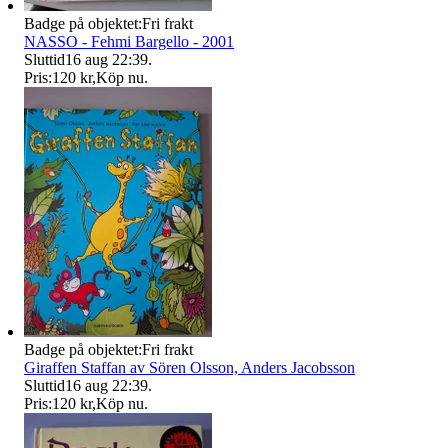
Badge på objektet:
Fri frakt
NASSO - Fehmi Bargello - 2001
Sluttid
16 aug 22:39
.
Pris:
120 kr
,
Köp nu
.
Badge på objektet:
Fri frakt
Giraffen Staffan av Sören Olsson, Anders Jacobsson
Sluttid
16 aug 22:39
.
Pris:
120 kr
,
Köp nu
.