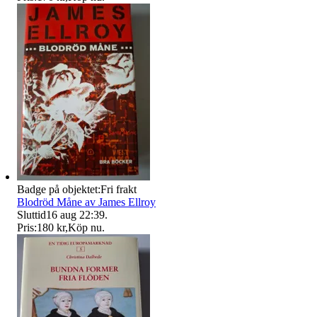
Badge på objektet:
Fri frakt
Blodröd Måne av James Ellroy
Sluttid
16 aug 22:39
.
Pris:
180 kr
,
Köp nu
.