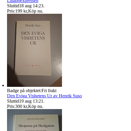
Lillaboexpressen
Sluttid
18 aug 14:23
.
Pris:
199 kr
,
Köp nu
.
Badge på objektet:
Fri frakt
Den Eviga Vishetens Ur av Henrik Suso
Sluttid
19 aug 13:21
.
Pris:
300 kr
,
Köp nu
.