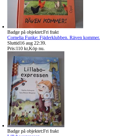
Badge på objektet:
Fri frakt
Cornelia Funke: Fjäderklubben. Räven kommer.
Sluttid
16 aug 22:39
.
Pris:
110 kr
,
Köp nu
.
Badge på objektet:
Fri frakt