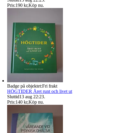
Pris:
190 kr
,
Köp nu
.
Badge på objektet:
Fri frakt
HÖGTIDER Året runt och livet ut
Sluttid
13 aug 22:23
.
Pris:
140 kr
,
Köp nu
.