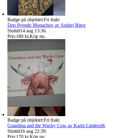
Badge på objektet:
Fri frakt
Den flyende Monachov av Andrej Bitov
Sluttid
14 aug 13:36
.
Pris:
180 kr
,
Köp nu
.
Badge på objektet:
Fri frakt
Grandma and the Wacky Cow av Karin Linderoth
Sluttid
16 aug 22:39
.
Pris:
170 kr
,
Köp nu
.