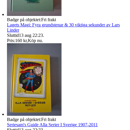
Badge på objektet:
Fri frakt
Lagets Magi: Fyra grundstenar & 30 viktiga sekunder av Lars
Linder
Sluttid
13 aug 22:23
.
Pris:
160 kr
,
Köp nu
.
Badge på objektet:
Fri frakt
Seriesam's Guide Alla Serier I Sverige 1907-2011
Sluttid
13 aug 22:23
.