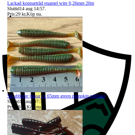
Lackad koppartråd enamel wire 0,26mm 20m
Sluttid
14 aug 14:57
.
Pris:
29 kr
,
Köp nu
.
Ersättning om du inte får din vara
5st abborre jiggar ca 65mm green pumpkin redflake
Sluttid
15 aug 07:36
.
Pris:
29 kr
,
Köp nu
.