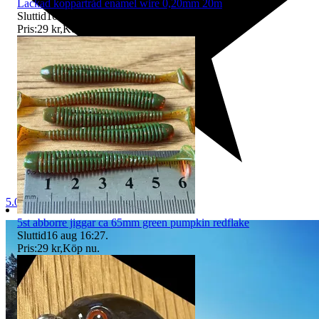
Lackad koppartråd enamel wire 0,20mm 20m
Sluttid
16 aug 16:27
.
Pris:
29 kr
,
Köp nu
.
5.0
5st abborre jiggar ca 65mm green pumpkin redflake
Sluttid
16 aug 16:27
.
Pris:
29 kr
,
Köp nu
.