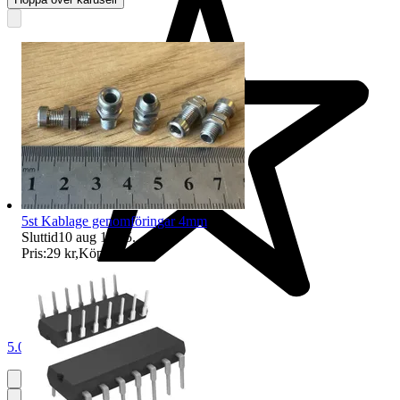
5st Kablage genomföringar 4mm
Sluttid
10 aug 16:15
.
Pris:
29 kr
,
Köp nu
.
5.0