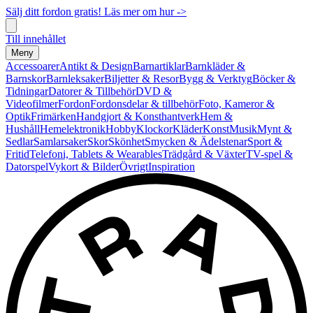
Sälj ditt fordon gratis! Läs mer om hur ->
Till innehållet
Meny
Accessoarer
Antikt & Design
Barnartiklar
Barnkläder &
Barnskor
Barnleksaker
Biljetter & Resor
Bygg & Verktyg
Böcker &
Tidningar
Datorer & Tillbehör
DVD &
Videofilmer
Fordon
Fordonsdelar & tillbehör
Foto, Kameror &
Optik
Frimärken
Handgjort & Konsthantverk
Hem &
Hushåll
Hemelektronik
Hobby
Klockor
Kläder
Konst
Musik
Mynt &
Sedlar
Samlarsaker
Skor
Skönhet
Smycken & Ädelstenar
Sport &
Fritid
Telefoni, Tablets & Wearables
Trädgård & Växter
TV-spel &
Datorspel
Vykort & Bilder
Övrigt
Inspiration