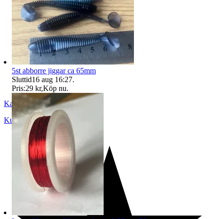
5st abborre jiggar ca 65mm
Sluttid
16 aug 16:27
.
Pris:
29 kr
,
Köp nu
.
Kamel
Kumla
,
Sverige