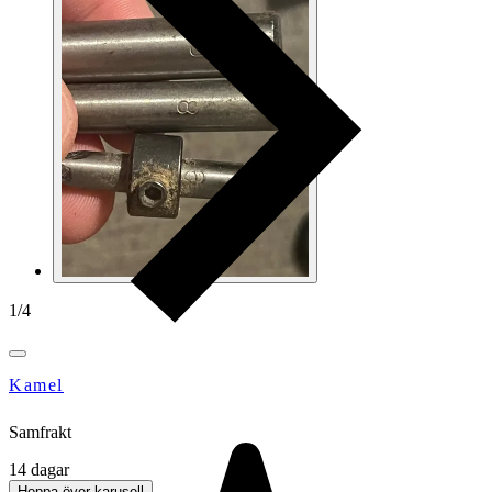
1
/
4
Kamel
Samfrakt
14 dagar
Hoppa över karusell