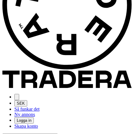
SEK
Så funkar det
Ny annons
Logga in
Skapa konto