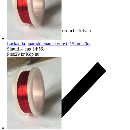
Ersättning om varan inte är som beskriven
Lackad koppartråd enamel wire 0,15mm 20m
Sluttid
14 aug 14:56
.
Pris:
29 kr
,
Köp nu
.