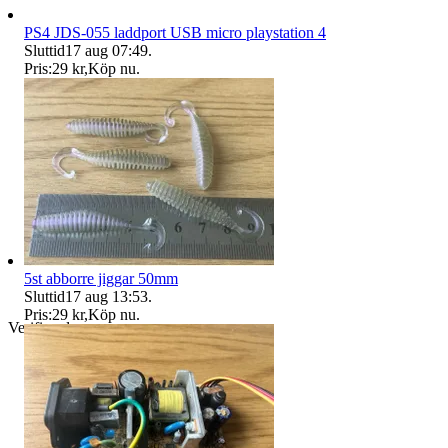
PS4 JDS-055 laddport USB micro playstation 4
Sluttid
17 aug 07:49
.
Pris:
29 kr
,
Köp nu
.
5st abborre jiggar 50mm
Sluttid
17 aug 13:53
.
Pris:
29 kr
,
Köp nu
.
Verifierad