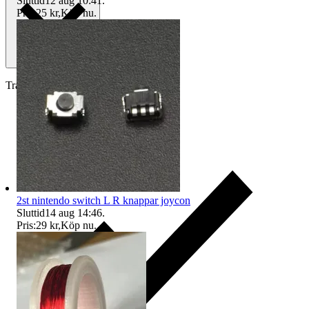
Sluttid
12 aug 10:41
.
Pris:
25 kr
,
Köp nu
.
Traderas köparskydd
2st nintendo switch L R knappar joycon
Sluttid
14 aug 14:46
.
Pris:
29 kr
,
Köp nu
.