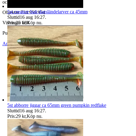
och 10mm enligt bild, använd en gång
5st creature bait dagsländelarver ca 45mm
Objektnr
734 956 954
Sluttid
16 aug 16:27
.
Pris:
25 kr
,
Köp nu
.
Visningar
694
Publicerad
5 jun 11:26
Anmäl
Sälj liknande
5st abborre jiggar ca 65mm green pumpkin redflake
Sluttid
16 aug 16:27
.
Pris:
29 kr
,
Köp nu
.