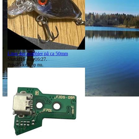
Liten 4gr wobbler på ca 50mm
Sluttid
16 aug 16:27
.
Pris:
25 kr
,
Köp nu
.