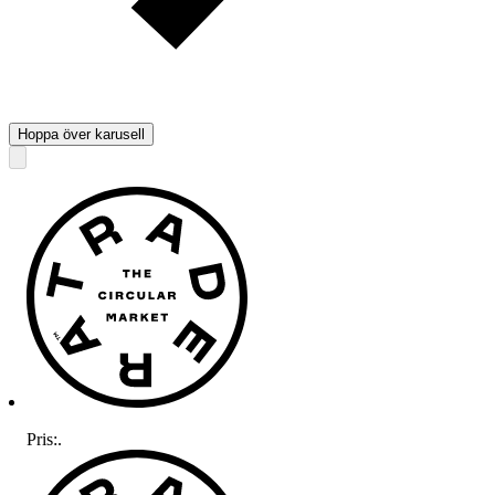
Hoppa över karusell
Pris:
.