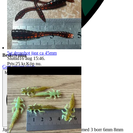
5st dropshot jigg ca 45mm
Beskrivning
Sluttid
16 aug 15:46
.
Pris:
25 kr
,
Köp nu
.
Gott använt skick
Mindre tecken på användning
Jig för att borra pocket holes, i aluminium med 3 borr 6mm 8mm