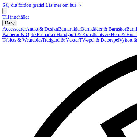
Sälj ditt fordon gratis! Läs mer om hur ->
Till innehållet
Meny
Accessoarer
Antikt & Design
Barnartiklar
Barnkläder & Barnskor
Barnl
Kameror & Optik
Frimärken
Handgjort & Konsthantverk
Hem & Hushå
Tablets & Wearables
Trädgård & Växter
TV-spel & Datorspel
Vykort &