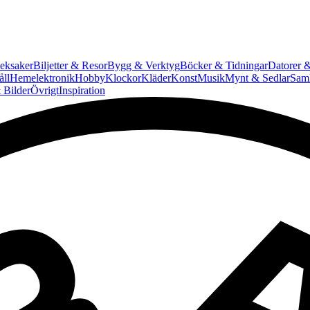
eksaker
Biljetter & Resor
Bygg & Verktyg
Böcker & Tidningar
Datorer &
ll
Hemelektronik
Hobby
Klockor
Kläder
Konst
Musik
Mynt & Sedlar
Saml
 Bilder
Övrigt
Inspiration