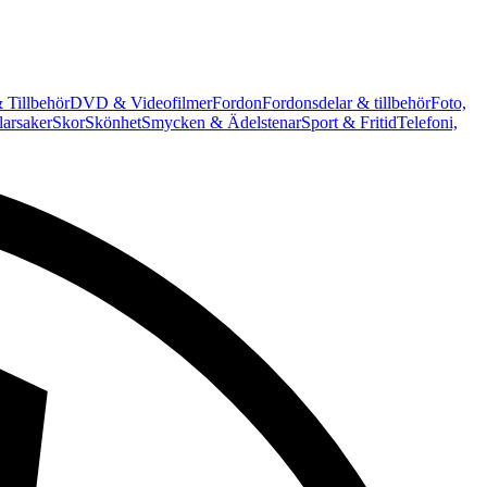
 Tillbehör
DVD & Videofilmer
Fordon
Fordonsdelar & tillbehör
Foto,
arsaker
Skor
Skönhet
Smycken & Ädelstenar
Sport & Fritid
Telefoni,