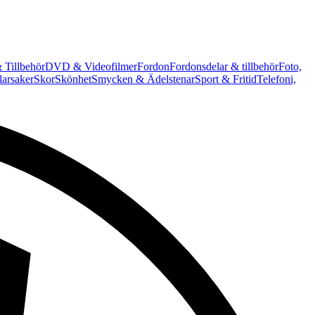
 Tillbehör
DVD & Videofilmer
Fordon
Fordonsdelar & tillbehör
Foto,
arsaker
Skor
Skönhet
Smycken & Ädelstenar
Sport & Fritid
Telefoni,