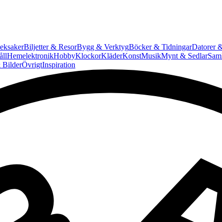
eksaker
Biljetter & Resor
Bygg & Verktyg
Böcker & Tidningar
Datorer &
ll
Hemelektronik
Hobby
Klockor
Kläder
Konst
Musik
Mynt & Sedlar
Saml
 Bilder
Övrigt
Inspiration