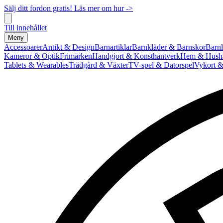
Sälj ditt fordon gratis! Läs mer om hur ->
Till innehållet
Meny
Accessoarer
Antikt & Design
Barnartiklar
Barnkläder & Barnskor
Barnl
Kameror & Optik
Frimärken
Handgjort & Konsthantverk
Hem & Hushå
Tablets & Wearables
Trädgård & Växter
TV-spel & Datorspel
Vykort &