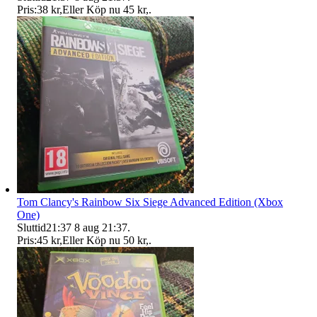
Pris:
38 kr
,
Eller Köp nu
45 kr
,
.
Tom Clancy's Rainbow Six Siege Advanced Edition (Xbox
One)
Sluttid
21:37
8 aug 21:37
.
Pris:
45 kr
,
Eller Köp nu
50 kr
,
.