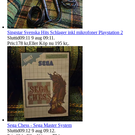
Singstar Svenska Hits Schlager inkl mikrofoner Playstation 2
Sluttid
09:11
9 aug 09:11
.
Pris:
178 kr
,
Eller Köp nu
195 kr
,
.
Sega Chess - Sega Master System
Sluttid
09:12
9 aug 09:12
.