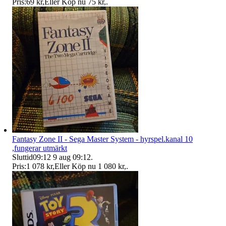
Pris:
69 kr
,
Eller Köp nu
75 kr
,
.
Fantasy Zone II - Sega Master System - hyrspel.kanal 10
,fungerar utmärkt
Sluttid
09:12
9 aug 09:12
.
Pris:
1 078 kr
,
Eller Köp nu
1 080 kr
,
.