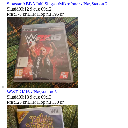
Singstar ABBA Inkl SingstarMikrofoner - PlayStation 2
Sluttid
09:12
9 aug 09:12
.
Pris:
178 kr
,
Eller Köp nu
195 kr
,
.
WWE 2K16 - Playstation 3
Sluttid
09:13
9 aug 09:13
.
Pris:
125 kr
,
Eller Köp nu
130 kr
,
.