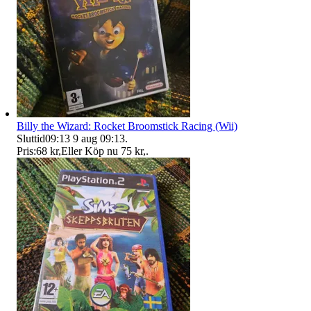
Billy the Wizard: Rocket Broomstick Racing (Wii)
Sluttid
09:13
9 aug 09:13
.
Pris:
68 kr
,
Eller Köp nu
75 kr
,
.