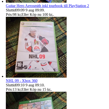
Guitar Hero Aerosmith inkl tourbook till PlayStation 2
Sluttid
09:09
9 aug 09:09
.
Pris:
98 kr
,
Eller Köp nu
100 kr
,
.
NHL 09 - Xbox 360
Sluttid
09:10
9 aug 09:10
.
Pris:
13 kr
,
Eller Köp nu
15 kr
,
.