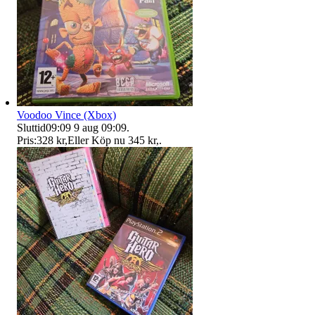
Voodoo Vince (Xbox)
Sluttid
09:09
9 aug 09:09
.
Pris:
328 kr
,
Eller Köp nu
345 kr
,
.