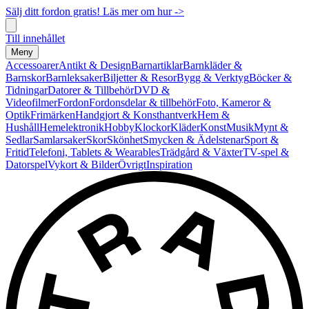
Sälj ditt fordon gratis! Läs mer om hur ->
Till innehållet
Meny
Accessoarer
Antikt & Design
Barnartiklar
Barnkläder &
Barnskor
Barnleksaker
Biljetter & Resor
Bygg & Verktyg
Böcker &
Tidningar
Datorer & Tillbehör
DVD &
Videofilmer
Fordon
Fordonsdelar & tillbehör
Foto, Kameror &
Optik
Frimärken
Handgjort & Konsthantverk
Hem &
Hushåll
Hemelektronik
Hobby
Klockor
Kläder
Konst
Musik
Mynt &
Sedlar
Samlarsaker
Skor
Skönhet
Smycken & Ädelstenar
Sport &
Fritid
Telefoni, Tablets & Wearables
Trädgård & Växter
TV-spel &
Datorspel
Vykort & Bilder
Övrigt
Inspiration