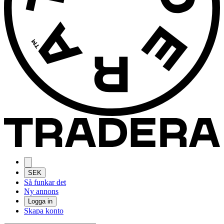
SEK
Så funkar det
Ny annons
Logga in
Skapa konto