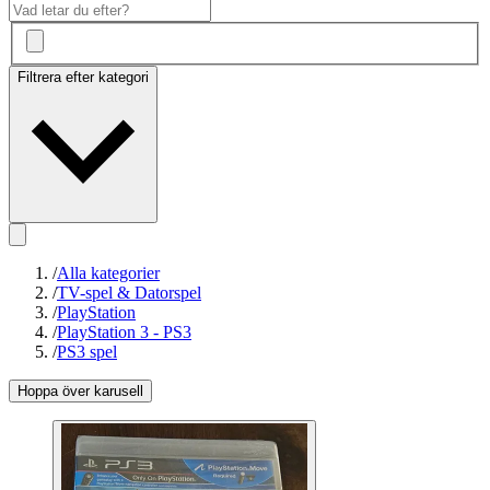
Filtrera efter kategori
/
Alla kategorier
/
TV-spel & Datorspel
/
PlayStation
/
PlayStation 3 - PS3
/
PS3 spel
Hoppa över karusell