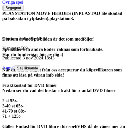
Övriga spel
|
Begagnat
PLAYSTATION MOVE HEROES (INPLASTAD lite skadad
på baksidan i ytplasten).playstation3.
Objektnr
650 295 847
Det som är med på bilden är det som medföljer!
Visningar
509
Spelkoder och andra koder räknas som förbrukade.
Har du funderigar hör av dig :)
Publicerad
3 nov 2024 18:43
Anmäl
Sälj liknande
När du köper något från oss accepterar du köpevillkoren som
finns att läsa på våran info sida!
Fraktkostad för DVD filmer
Nedan ser du vad det kostar i frakt för x antal DVD filmer
2 st 55:-
3-40 st 65:-
41-70 st 88:-
71 + 125:-
Gäller Endast för DVD film ej för spel/VHS då de väger mer än