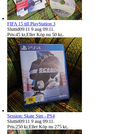
FIFA 15 till PlayStation 3
Sluttid
09:11
9 aug 09:11
.
Pris:
45 kr
,
Eller Köp nu
50 kr
,
.
Session: Skate Sim - PS4
Sluttid
09:11
9 aug 09:11
.
Pris:
250 kr
,
Eller Köp nu
275 kr
,
.