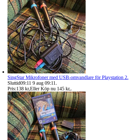
SingStar Mikrofoner med USB-omvandlare för Playstation 2.
Sluttid
09:11
9 aug 09:11
.
Pris:
138 kr
,
Eller Köp nu
145 kr
,
.