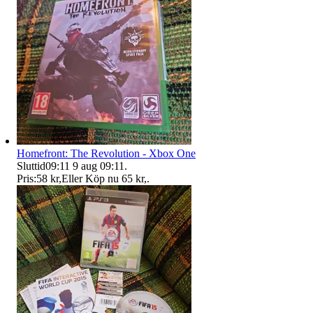
Homefront: The Revolution - Xbox One
Sluttid
09:11
9 aug 09:11
.
Pris:
58 kr
,
Eller Köp nu
65 kr
,
.