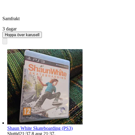
Samfrakt
3 dagar
Hoppa över karusell
Shaun White Skateboarding (PS3)
Sluttid
21:37
8 aug 21:37
.