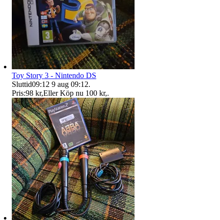
Toy Story 3 - Nintendo DS
Sluttid
09:12
9 aug 09:12
.
Pris:
98 kr
,
Eller Köp nu
100 kr
,
.