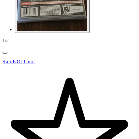
1
/
2
SandsOfTime