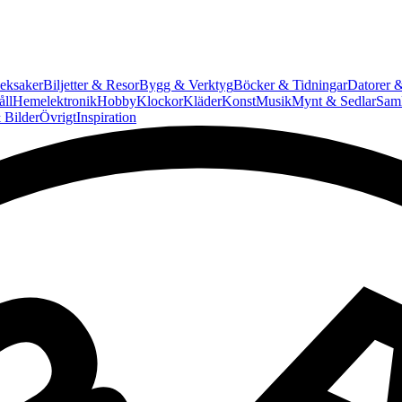
eksaker
Biljetter & Resor
Bygg & Verktyg
Böcker & Tidningar
Datorer &
ll
Hemelektronik
Hobby
Klockor
Kläder
Konst
Musik
Mynt & Sedlar
Saml
 Bilder
Övrigt
Inspiration