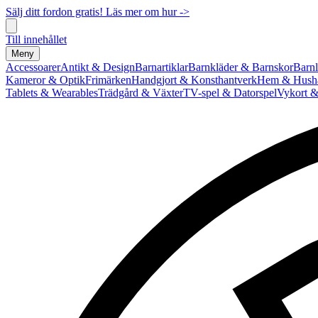
Sälj ditt fordon gratis! Läs mer om hur ->
Till innehållet
Meny
Accessoarer
Antikt & Design
Barnartiklar
Barnkläder & Barnskor
Barnl
Kameror & Optik
Frimärken
Handgjort & Konsthantverk
Hem & Hushå
Tablets & Wearables
Trädgård & Växter
TV-spel & Datorspel
Vykort &