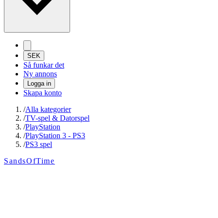
SEK
Så funkar det
Ny annons
Logga in
Skapa konto
/
Alla kategorier
/
TV-spel & Datorspel
/
PlayStation
/
PlayStation 3 - PS3
/
PS3 spel
SandsOfTime