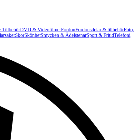
 Tillbehör
DVD & Videofilmer
Fordon
Fordonsdelar & tillbehör
Foto,
arsaker
Skor
Skönhet
Smycken & Ädelstenar
Sport & Fritid
Telefoni,