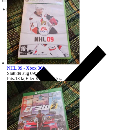
Välj till köparskydd
NHL 09 - Xbox 360
Sluttid
9 aug 09:10
.
Pris:
13 kr
,
Eller Köp nu
15 kr
,
.