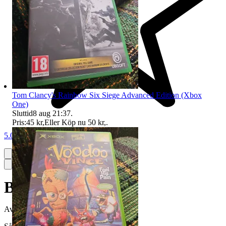
Tom Clancy's Rainbow Six Siege Advanced Edition (Xbox
One)
Sluttid
8 aug 21:37
.
Pris:
45 kr
,
Eller Köp nu
50 kr
,
.
5.0
Bejeweled 3 - PS3
Avslutad
11 jul 14:58