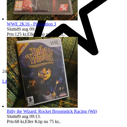
WWE 2K16 - Playstation 3
Sluttid
9 aug 09:13
.
Pris:
125 kr
,
Eller Köp nu
130 kr
,
.
24 459 omdömen
Läs omdömen
Följ
Billy the Wizard: Rocket Broomstick Racing (Wii)
Sluttid
9 aug 09:13
.
Pris:
68 kr
,
Eller Köp nu
75 kr
,
.