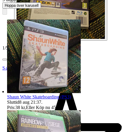
Hoppa över karusell
1
/
5
SandsOfTime
Shaun White Skateboarding (PS3)
Sluttid
8 aug 21:37
.
Pris:
38 kr
,
Eller Köp nu
45 kr
,
.