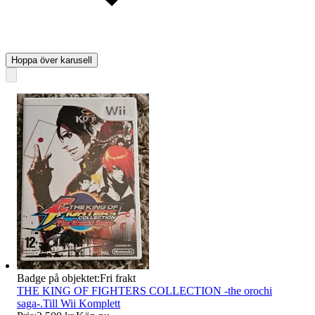
Hoppa över karusell
Badge på objektet:
Fri frakt
THE KING OF FIGHTERS COLLECTION -the orochi
saga-.Till Wii Komplett