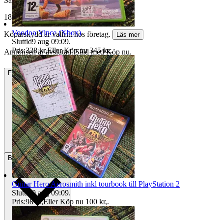
Såld för
185 kr
Voodoo Vince (Xbox)
Köparskydd är valfritt hos företag.
Läs mer
Sluttid
9 aug 09:09
.
Pris:
328 kr
,
Eller Köp nu
345 kr
,
.
Annonsen är avslutad. Såld med Köp nu.
Frakt
55 kr Annat fraktsätt
Betalning
Via Tradera
Guitar Hero Aerosmith inkl tourbook till PlayStation 2
Sluttid
9 aug 09:09
.
Pris:
98 kr
,
Eller Köp nu
100 kr
,
.