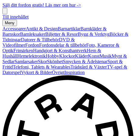
Sälj ditt fordon gratis! Läs mer om hur ->
Till innehållet
Meny
Accessoarer
Antikt & Design
Barnartiklar
Barnkläder &
Barnskor
Barnleksaker
Biljetter & Resor
Bygg & Verktyg
Böcker &
Tidningar
Datorer & Tillbehör
DVD &
Videofilmer
Fordon
Fordonsdelar & tillbehör
Foto, Kameror &
Optik
Frimärken
Handgjort & Konsthantverk
Hem &
Hushåll
Hemelektronik
Hobby
Klockor
Kläder
Konst
Musik
Mynt &
Sedlar
Samlarsaker
Skor
Skönhet
Smycken & Ädelstenar
Sport &
Fritid
Telefoni, Tablets & Wearables
Trädgård & Växter
TV-spel &
Datorspel
Vykort & Bilder
Övrigt
Inspiration