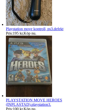
Playstation move kontroll, ps3.defekt
Pris:
195 kr
,
Köp nu
.
PLAYSTATION MOVE HEROES
(INPLASTAD).playstation3.
Pris:
100 kr
,
Köp nu
.