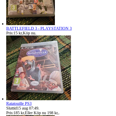
BATTLEFIELD 3 - PLAYSTATION 3
Pris:
15 kr
,
Köp nu
.
Ratatouille PS3
Sluttid
15 aug 07:49
.
Pris:
185 kr
,
Eller Köp nu
198 kr
,
.