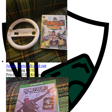
Jungle Kartz Wii med ratt
Sluttid
9 aug 09:10
.
Pris:
68 kr
,
Eller Köp nu
75 kr
,
.