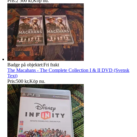
Pris:
2 500 kr
,
Köp nu
.
Badge på objektet:
Fri frakt
The Macahans - The Complete Collection I & II DVD (Svensk
Text)
Pris:
500 kr
,
Köp nu
.