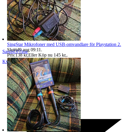
SingStar Mikrofoner med USB-omvandlare för Playstation 2.
Sluttid
9 aug 09:11
.
SandsOfTime
Pris:
138 kr
,
Eller Köp nu
145 kr
,
.
Kvänum
,
Sverige