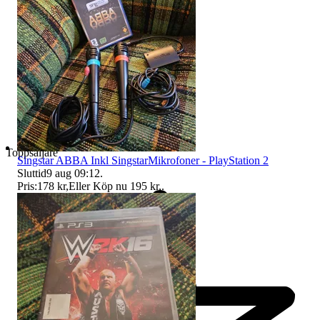
Toppsäljare
Singstar ABBA Inkl SingstarMikrofoner - PlayStation 2
Sluttid
9 aug 09:12
.
Pris:
178 kr
,
Eller Köp nu
195 kr
,
.