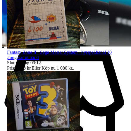
Fantasy Zone II - Sega Master System - hyrspel.kanal 10
,fungerar utmärkt
Sluttid
9 aug 09:12
.
Pris:
1 078 kr
,
Eller Köp nu
1 080 kr
,
.