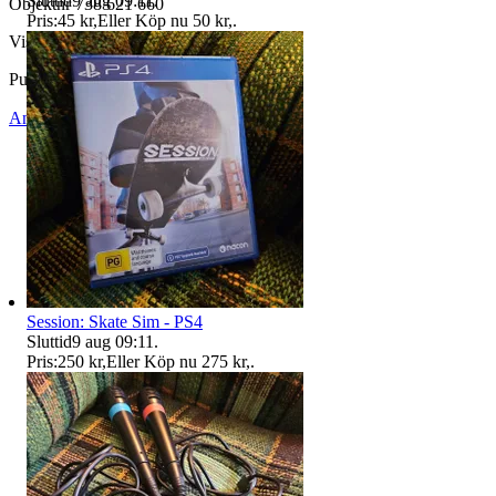
Sluttid
9 aug 09:11
.
Objektnr
738 621 660
Pris:
45 kr
,
Eller Köp nu
50 kr
,
.
Visningar
101
Publicerad
1 jul 10:26
Anmäl
Sälj liknande
Session: Skate Sim - PS4
Sluttid
9 aug 09:11
.
Pris:
250 kr
,
Eller Köp nu
275 kr
,
.