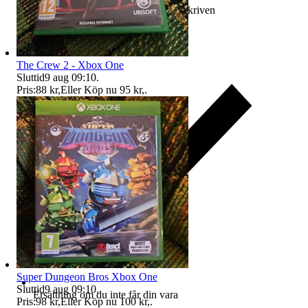
Ersättning om varan inte är som beskriven
The Crew 2 - Xbox One
Sluttid
9 aug 09:10
.
Pris:
88 kr
,
Eller Köp nu
95 kr
,
.
Super Dungeon Bros Xbox One
Sluttid
9 aug 09:10
.
Ersättning om du inte får din vara
Pris:
98 kr
,
Eller Köp nu
100 kr
,
.