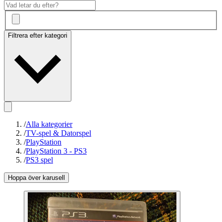
Filtrera efter kategori
/
Alla kategorier
/
TV-spel & Datorspel
/
PlayStation
/
PlayStation 3 - PS3
/
PS3 spel
Hoppa över karusell