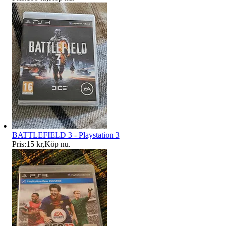
BATTLEFIELD 3 - Playstation 3
Pris:
15 kr
,
Köp nu
.