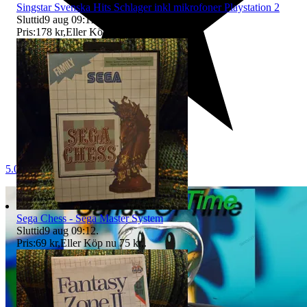
Singstar Svenska Hits Schlager inkl mikrofoner Playstation 2
Sluttid
9 aug 09:11
.
Pris:
178 kr
,
Eller Köp nu
195 kr
,
.
5.0
Sega Chess - Sega Master System
Sluttid
9 aug 09:12
.
Pris:
69 kr
,
Eller Köp nu
75 kr
,
.