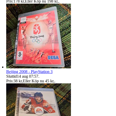
Pris:
178 kr
,
Eller Köp nu
198 kr
,
.
Beijing 2008 - PlayStation 3
Sluttid
14 aug 07:57
.
Pris:
38 kr
,
Eller Köp nu
45 kr
,
.