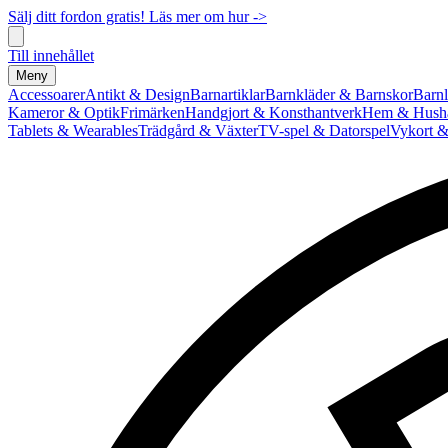
Sälj ditt fordon gratis! Läs mer om hur ->
Till innehållet
Meny
Accessoarer
Antikt & Design
Barnartiklar
Barnkläder & Barnskor
Barnl
Kameror & Optik
Frimärken
Handgjort & Konsthantverk
Hem & Hushå
Tablets & Wearables
Trädgård & Växter
TV-spel & Datorspel
Vykort &