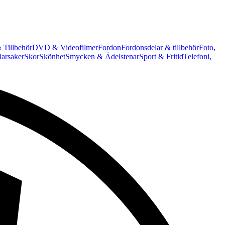
 Tillbehör
DVD & Videofilmer
Fordon
Fordonsdelar & tillbehör
Foto,
arsaker
Skor
Skönhet
Smycken & Ädelstenar
Sport & Fritid
Telefoni,