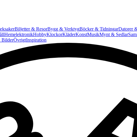
eksaker
Biljetter & Resor
Bygg & Verktyg
Böcker & Tidningar
Datorer &
ll
Hemelektronik
Hobby
Klockor
Kläder
Konst
Musik
Mynt & Sedlar
Saml
 Bilder
Övrigt
Inspiration