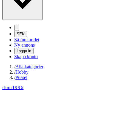
SEK
Så funkar det
Ny annons
Logga in
Skapa konto
/
Alla kategorier
/
Hobby
/
Pussel
dom1996