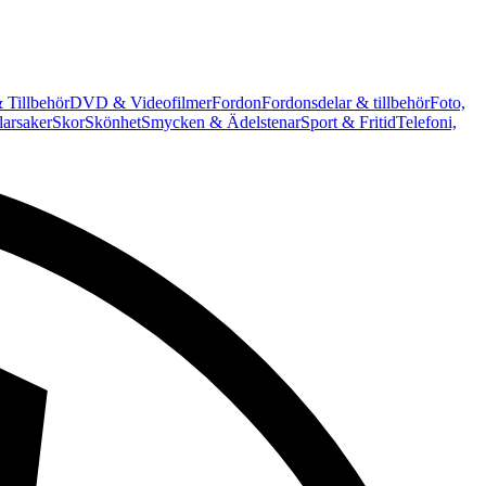
 Tillbehör
DVD & Videofilmer
Fordon
Fordonsdelar & tillbehör
Foto,
arsaker
Skor
Skönhet
Smycken & Ädelstenar
Sport & Fritid
Telefoni,