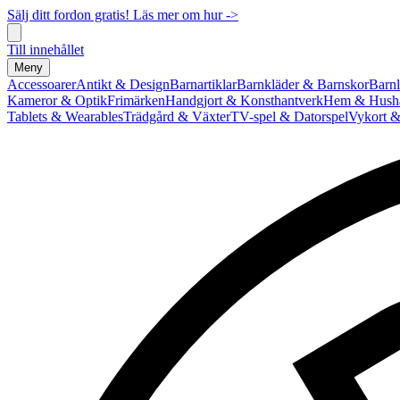
Sälj ditt fordon gratis! Läs mer om hur ->
Till innehållet
Meny
Accessoarer
Antikt & Design
Barnartiklar
Barnkläder & Barnskor
Barnl
Kameror & Optik
Frimärken
Handgjort & Konsthantverk
Hem & Hushå
Tablets & Wearables
Trädgård & Växter
TV-spel & Datorspel
Vykort &