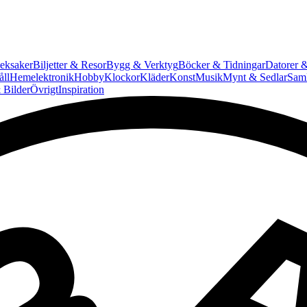
eksaker
Biljetter & Resor
Bygg & Verktyg
Böcker & Tidningar
Datorer &
ll
Hemelektronik
Hobby
Klockor
Kläder
Konst
Musik
Mynt & Sedlar
Saml
 Bilder
Övrigt
Inspiration