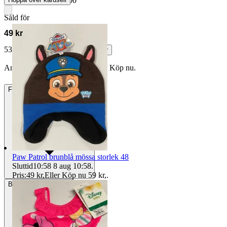
Avslutad
18 maj 00:00
Såld för
49 kr
53 kr med köparskydd.
Läs mer
Annonsen är avslutad. Såld med Köp nu.
Frakt
58 kr PostNord Ombud
Paw Patrol brunblå mössa storlek 48
Sluttid
10:58
8 aug 10:58
.
Pris:
49 kr
,
Eller Köp nu
59 kr
,
.
Betalning
Via Tradera