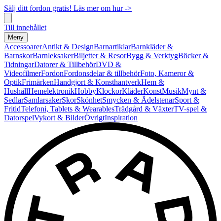
Sälj ditt fordon gratis! Läs mer om hur ->
Till innehållet
Meny
Accessoarer
Antikt & Design
Barnartiklar
Barnkläder &
Barnskor
Barnleksaker
Biljetter & Resor
Bygg & Verktyg
Böcker &
Tidningar
Datorer & Tillbehör
DVD &
Videofilmer
Fordon
Fordonsdelar & tillbehör
Foto, Kameror &
Optik
Frimärken
Handgjort & Konsthantverk
Hem &
Hushåll
Hemelektronik
Hobby
Klockor
Kläder
Konst
Musik
Mynt &
Sedlar
Samlarsaker
Skor
Skönhet
Smycken & Ädelstenar
Sport &
Fritid
Telefoni, Tablets & Wearables
Trädgård & Växter
TV-spel &
Datorspel
Vykort & Bilder
Övrigt
Inspiration