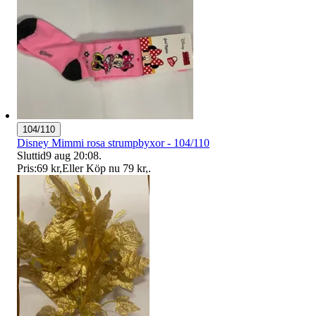
104/110
Disney Mimmi rosa strumpbyxor - 104/110
Sluttid
9 aug 20:08
.
Pris:
69 kr
,
Eller Köp nu
79 kr
,
.