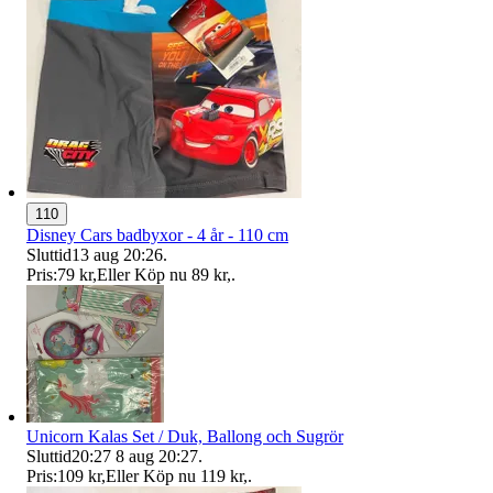
110
Disney Cars badbyxor - 4 år - 110 cm
Sluttid
13 aug 20:26
.
Pris:
79 kr
,
Eller Köp nu
89 kr
,
.
Unicorn Kalas Set / Duk, Ballong och Sugrör
Sluttid
20:27
8 aug 20:27
.
Pris:
109 kr
,
Eller Köp nu
119 kr
,
.