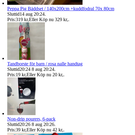
Peppa Pig Bäddset / 140x200cm +kuddfodral 70x 80cm
Sluttid
14 aug 20:24
.
Pris:
319 kr
,
Eller Köp nu
329 kr
,
.
Tandborste för barn / rosa nalle handtag
Sluttid
20:24
8 aug 20:24
.
Pris:
19 kr
,
Eller Köp nu
20 kr
,
.
Non-drip pourers, 6-pack
Sluttid
20:26
8 aug 20:26
.
Pris:
39 kr
,
Eller Köp nu
42 kr
,
.