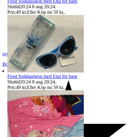
Frost Solglasögon med Etui för barn
Sluttid
20:24
8 aug 20:24
.
Pris:
49 kr
,
Eller Köp nu
59 kr
,
.
svopt1
Borås
,
Sverige
Frost Solglasögon med Etui för barn
Sluttid
20:24
8 aug 20:24
.
Pris:
49 kr
,
Eller Köp nu
59 kr
,
.