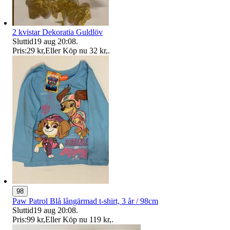
2 kvistar Dekoratia Guldlöv
Sluttid
19 aug 20:08
.
Pris:
29 kr
,
Eller Köp nu
32 kr
,
.
98
Paw Patrol Blå långärmad t-shirt, 3 år / 98cm
Sluttid
19 aug 20:08
.
Pris:
99 kr
,
Eller Köp nu
119 kr
,
.