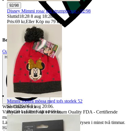
92/98
Disney Mimmi rosa/ grå strumpbyxor - 92/98
Sluttid
18:28
8 aug 18:28
.
Pris:
69 kr
,
Eller Köp nu
79 kr
,
.
Beskrivning
Oanvänt
Helt ny och aldrig använd
Mimmi rödgrå mössa med tofs storlek 52
Sluttid
20:06
8 aug 20:06
.
Wine Chiller Stick
Pris:
59 kr
,
Eller Köp nu
69 kr
,
.
Vinkylare i rostfritt stål i Preminum Ouality FDA - Certifiersde
material av livsmedelskvalitet.
Lätt att rengöra, liten och lätt att förvara i frysen i minst två timmar.
Håller vinet svalt i upp till en timme.