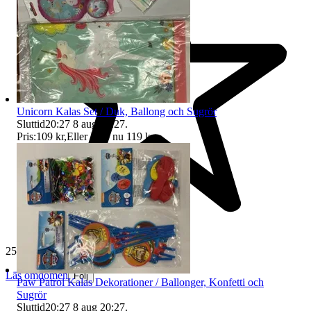
Unicorn Kalas Set / Duk, Ballong och Sugrör
Sluttid
20:27
8 aug 20:27
.
Pris:
109 kr
,
Eller Köp nu
119 kr
,
.
25 824 omdömen
Läs omdömen
Följ
Paw Patrol Kalas Dekorationer / Ballonger, Konfetti och
Sugrör
Sluttid
20:27
8 aug 20:27
.