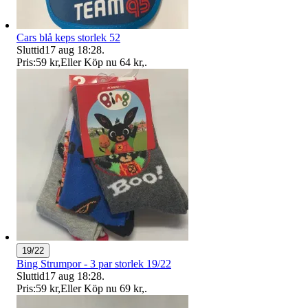
Cars blå keps storlek 52
Sluttid
17 aug 18:28
.
Pris:
59 kr
,
Eller Köp nu
64 kr
,
.
19/22
Bing Strumpor - 3 par storlek 19/22
Sluttid
17 aug 18:28
.
Pris:
59 kr
,
Eller Köp nu
69 kr
,
.