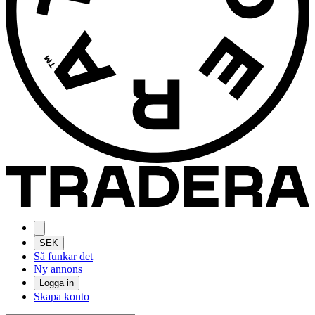
SEK
Så funkar det
Ny annons
Logga in
Skapa konto