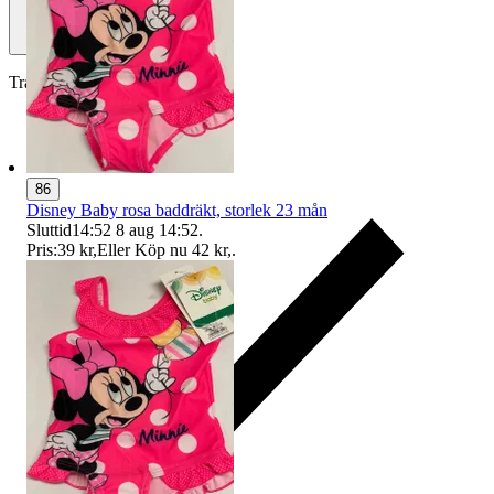
Traderas köparskydd
86
Disney Baby rosa baddräkt, storlek 23 mån
Sluttid
14:52
8 aug 14:52
.
Pris:
39 kr
,
Eller Köp nu
42 kr
,
.