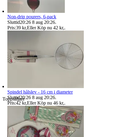
Non-drip pourers, 6-pack
Sluttid
20:26
8 aug 20:26
.
Pris:
39 kr
,
Eller Köp nu
42 kr
,
.
Spindel hålslev - 16 cm i diameter
Sluttid
20:26
8 aug 20:26
.
Toppsäljare
Pris:
42 kr
,
Eller Köp nu
46 kr
,
.