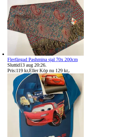
Flerfärgad Pashmina sjal 70x 200cm
Sluttid
13 aug 20:26
.
Pris:
119 kr
,
Eller Köp nu
129 kr
,
.