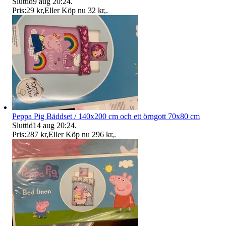
Sluttid
9 aug 20:24
.
Pris:
29 kr
,
Eller Köp nu
32 kr
,
.
Peppa Pig Bäddset / 140x200 cm och ett örngott 70x80 cm
Sluttid
14 aug 20:24
.
Pris:
287 kr
,
Eller Köp nu
296 kr
,
.