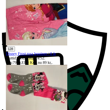
Ersättning om du inte får din vara
128
Disney Frost rosa leggings / 8 år
Sluttid
14:52
8 aug 14:52
.
Pris:
79 kr
,
Eller Köp nu
89 kr
,
.