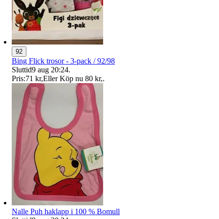
92
Bing Flick trosor - 3-pack / 92/98
Sluttid
9 aug 20:24
.
Pris:
71 kr
,
Eller Köp nu
80 kr
,
.
Nalle Puh haklapp i 100 % Bomull