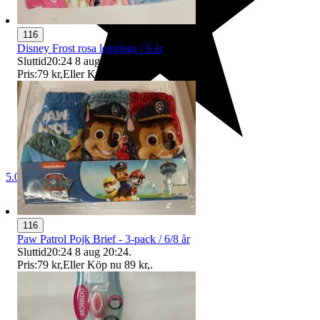
116
Disney Frost rosa leggings / 6 år
Sluttid
20:24
8 aug 20:24
.
Pris:
79 kr
,
Eller Köp nu
89 kr
,
.
5.0
116
Paw Patrol Pojk Brief - 3-pack / 6/8 år
Sluttid
20:24
8 aug 20:24
.
Pris:
79 kr
,
Eller Köp nu
89 kr
,
.