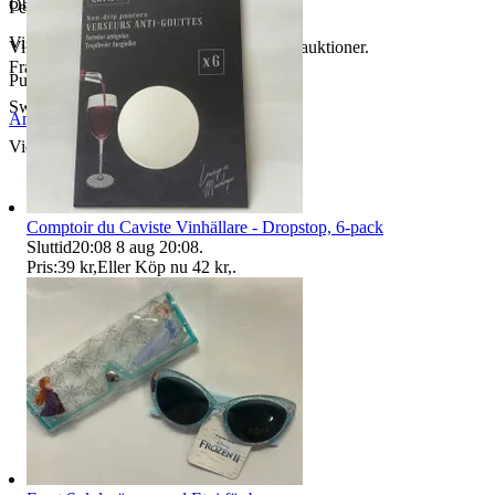
Objektnr
731 997 411
Perfekt present eller till dig själv.
Visningar
72
Vi samfraktar , så titta även på våra andra auktioner.
Frakt sker efter betalning.
Publicerad
17 maj 12:38
Swish 1236480016
Anmäl
Sälj liknande
Vid två köp medföljer liten gåva.
Comptoir du Caviste Vinhällare - Dropstop, 6-pack
Sluttid
20:08
8 aug 20:08
.
Pris:
39 kr
,
Eller Köp nu
42 kr
,
.