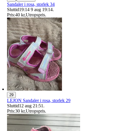
Sandaler i rosa, storlek 34
Sluttid
19:14
9 aug 19:14
.
Pris:
40 kr
,
Utropspris
.
29
LEJON Sandaler i rosa, storlek 29
Sluttid
12 aug 21:51
.
Pris:
30 kr
,
Utropspris
.