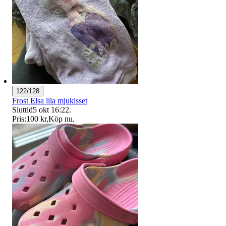
122/128
Frost Elsa lila mjukisset
Sluttid
5 okt 16:22
.
Pris:
100 kr
,
Köp nu
.