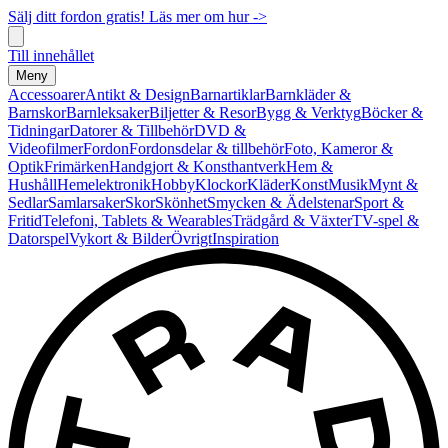
Sälj ditt fordon gratis! Läs mer om hur ->
Till innehållet
Meny
Accessoarer
Antikt & Design
Barnartiklar
Barnkläder &
Barnskor
Barnleksaker
Biljetter & Resor
Bygg & Verktyg
Böcker &
Tidningar
Datorer & Tillbehör
DVD &
Videofilmer
Fordon
Fordonsdelar & tillbehör
Foto, Kameror &
Optik
Frimärken
Handgjort & Konsthantverk
Hem &
Hushåll
Hemelektronik
Hobby
Klockor
Kläder
Konst
Musik
Mynt &
Sedlar
Samlarsaker
Skor
Skönhet
Smycken & Ädelstenar
Sport &
Fritid
Telefoni, Tablets & Wearables
Trädgård & Växter
TV-spel &
Datorspel
Vykort & Bilder
Övrigt
Inspiration