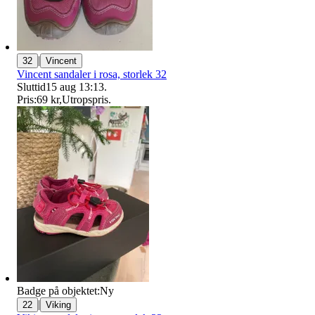
|
32
Vincent
Vincent sandaler i rosa, storlek 32
Sluttid
15 aug 13:13
.
Pris:
69 kr
,
Utropspris
.
Badge på objektet:
Ny
|
22
Viking