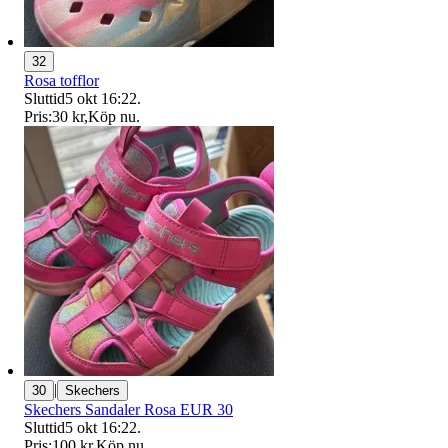
32
Rosa tofflor
Sluttid
5 okt 16:22
.
Pris:
30 kr
,
Köp nu
.
|
30
Skechers
Skechers Sandaler Rosa EUR 30
Sluttid
5 okt 16:22
.
Pris:
100 kr
,
Köp nu
.