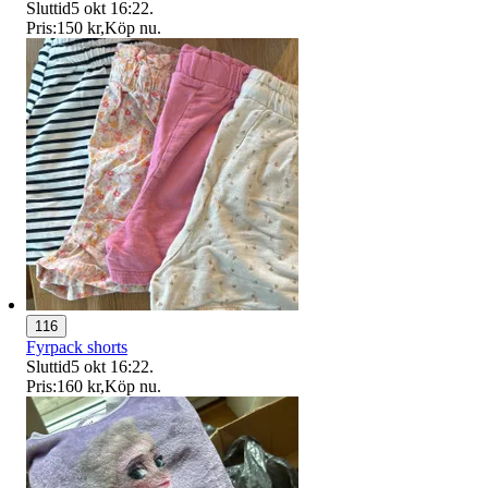
Sluttid
5 okt 16:22
.
Pris:
150 kr
,
Köp nu
.
116
Fyrpack shorts
Sluttid
5 okt 16:22
.
Pris:
160 kr
,
Köp nu
.