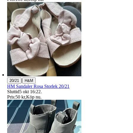
|
20/21
H&M
HM Sandaler Rosa Storlek 20/21
Sluttid
5 okt 16:22
.
Pris:
50 kr
,
Köp nu
.