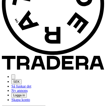
SEK
Så funkar det
Ny annons
Logga in
Skapa konto