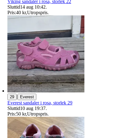
Viking sandaler i rosa, storlek 22
Sluttid
14 aug 10:42
.
Pris:
40 kr
,
Utropspris
.
|
29
Everest
Everest sandaler i rosa, storlek 29
Sluttid
10 aug 19:37
.
Pris:
50 kr
,
Utropspris
.