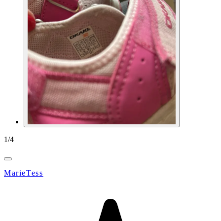
1
/
4
MarieTess