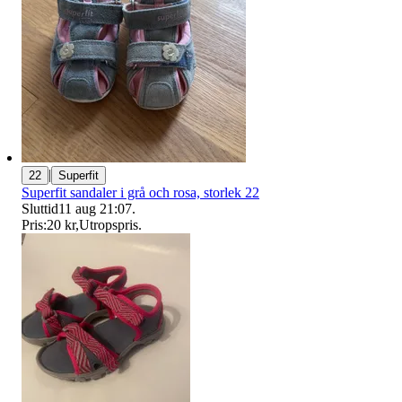
|
22
Superfit
Superfit sandaler i grå och rosa, storlek 22
Sluttid
11 aug 21:07
.
Pris:
20 kr
,
Utropspris
.