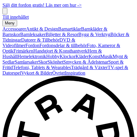
Sälj ditt fordon gratis! Läs mer om hur ->
Till innehållet
Meny
Accessoarer
Antikt & Design
Barnartiklar
Barnkläder &
Barnskor
Barnleksaker
Biljetter & Resor
Bygg & Verktyg
Böcker &
Tidningar
Datorer & Tillbehör
DVD &
Videofilmer
Fordon
Fordonsdelar & tillbehör
Foto, Kameror &
Optik
Frimärken
Handgjort & Konsthantverk
Hem &
Hushåll
Hemelektronik
Hobby
Klockor
Kläder
Konst
Musik
Mynt &
Sedlar
Samlarsaker
Skor
Skönhet
Smycken & Ädelstenar
Sport &
Fritid
Telefoni, Tablets & Wearables
Trädgård & Växter
TV-spel &
Datorspel
Vykort & Bilder
Övrigt
Inspiration