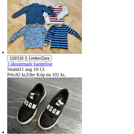
|
110/116
Lindex/Zara
3 långärmade barntröjor
Sluttid
11 aug 10:13
.
Pris:
82 kr
,
Eller Köp nu
102 kr
,
.