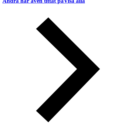
Andra har även tittat på
Visa alla