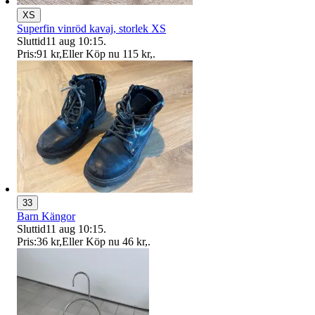
XS
Superfin vinröd kavaj, storlek XS
Sluttid
11 aug 10:15
.
Pris:
91 kr
,
Eller Köp nu
115 kr
,
.
33
Barn Kängor
Sluttid
11 aug 10:15
.
Pris:
36 kr
,
Eller Köp nu
46 kr
,
.