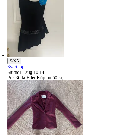
S/XS
Svart top
Sluttid
11 aug 10:14
.
Pris:
30 kr
,
Eller Köp nu
50 kr
,
.