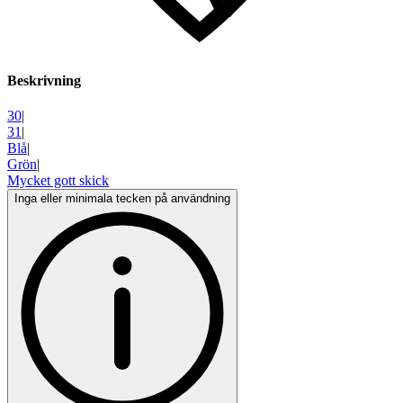
Beskrivning
30
|
31
|
Blå
|
Grön
|
Mycket gott skick
Inga eller minimala tecken på användning