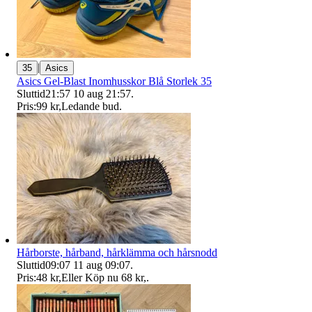
|
35
Asics
Asics Gel-Blast Inomhusskor Blå Storlek 35
Sluttid
21:57
10 aug 21:57
.
Pris:
99 kr
,
Ledande bud
.
Hårborste, hårband, hårklämma och hårsnodd
Sluttid
09:07
11 aug 09:07
.
Pris:
48 kr
,
Eller Köp nu
68 kr
,
.