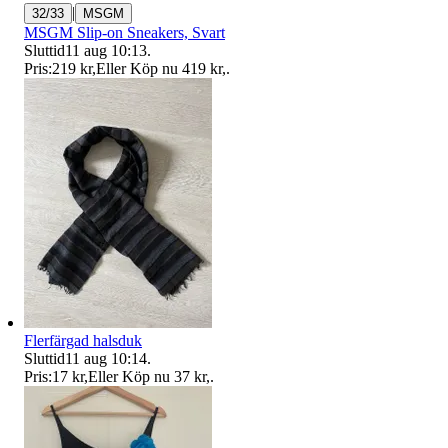
|
32/33
MSGM
MSGM Slip-on Sneakers, Svart
Sluttid
11 aug 10:13
.
Pris:
219 kr
,
Eller Köp nu
419 kr
,
.
Flerfärgad halsduk
Sluttid
11 aug 10:14
.
Pris:
17 kr
,
Eller Köp nu
37 kr
,
.