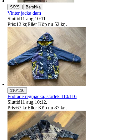
|
S/XS
Bershka
Vinter jacka dam
Sluttid
11 aug 10:11
.
Pris:
12 kr
,
Eller Köp nu
52 kr
,
.
110/116
Fodrade regnjacka, storlek 110/116
Sluttid
11 aug 10:12
.
Pris:
67 kr
,
Eller Köp nu
87 kr
,
.