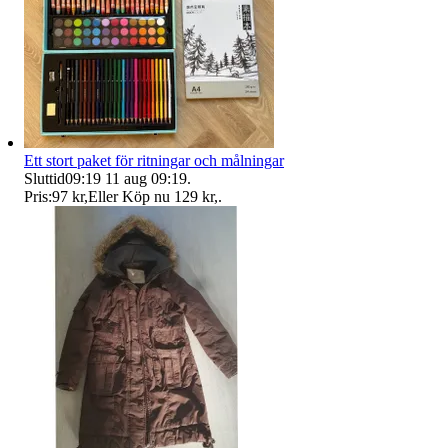
Ett stort paket för ritningar och målningar
Sluttid
09:19
11 aug 09:19
.
Pris:
97 kr
,
Eller Köp nu
129 kr
,
.