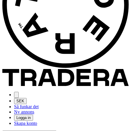
SEK
Så funkar det
Ny annons
Logga in
Skapa konto