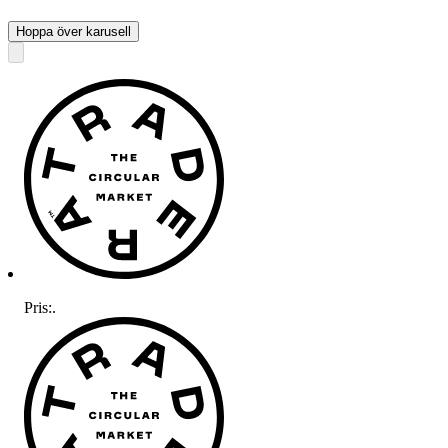
Hoppa över karusell
Pris:
.