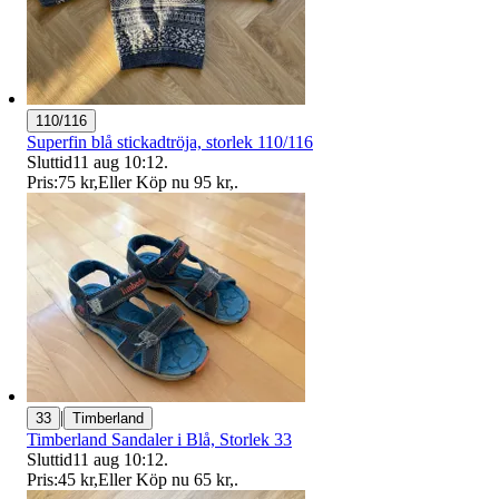
110/116
Superfin blå stickadtröja, storlek 110/116
Sluttid
11 aug 10:12
.
Pris:
75 kr
,
Eller Köp nu
95 kr
,
.
|
33
Timberland
Timberland Sandaler i Blå, Storlek 33
Sluttid
11 aug 10:12
.
Pris:
45 kr
,
Eller Köp nu
65 kr
,
.