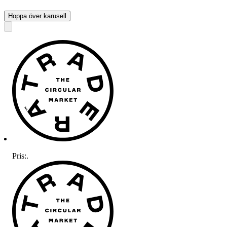
Hoppa över karusell
Pris:
.