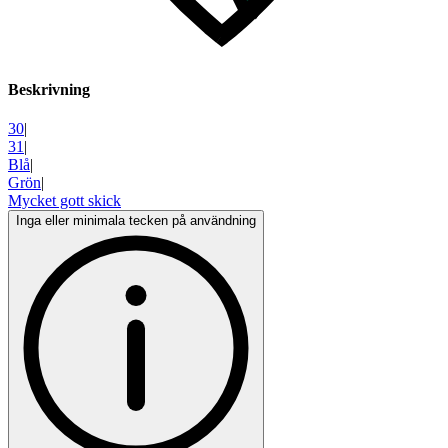
Beskrivning
30
|
31
|
Blå
|
Grön
|
Mycket gott skick
Inga eller minimala tecken på användning