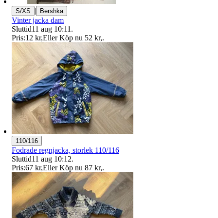
|
S/XS
Bershka
Vinter jacka dam
Sluttid
11 aug 10:11
.
Pris:
12 kr
,
Eller Köp nu
52 kr
,
.
110/116
Fodrade regnjacka, storlek 110/116
Sluttid
11 aug 10:12
.
Pris:
67 kr
,
Eller Köp nu
87 kr
,
.