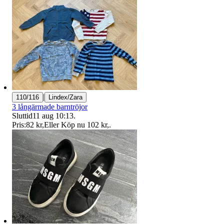
|
110/116
Lindex/Zara
3 långärmade barntröjor
Sluttid
11 aug 10:13
.
Pris:
82 kr
,
Eller Köp nu
102 kr
,
.