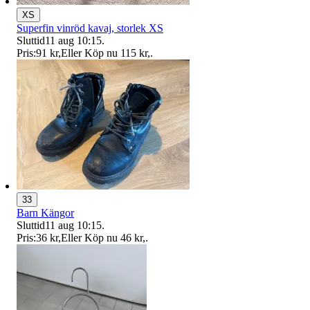
XS
Superfin vinröd kavaj, storlek XS
Sluttid
11 aug 10:15
.
Pris:
91 kr
,
Eller Köp nu
115 kr
,
.
33
Barn Kängor
Sluttid
11 aug 10:15
.
Pris:
36 kr
,
Eller Köp nu
46 kr
,
.