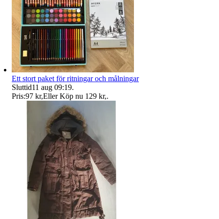
Ett stort paket för ritningar och målningar
Sluttid
11 aug 09:19
.
Pris:
97 kr
,
Eller Köp nu
129 kr
,
.