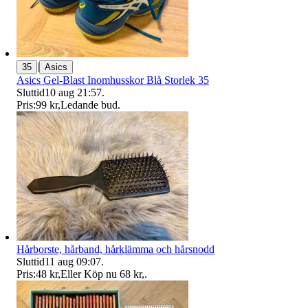
|
35
Asics
Asics Gel-Blast Inomhusskor Blå Storlek 35
Sluttid
10 aug 21:57
.
Pris:
99 kr
,
Ledande bud
.
Hårborste, hårband, hårklämma och hårsnodd
Sluttid
11 aug 09:07
.
Pris:
48 kr
,
Eller Köp nu
68 kr
,
.