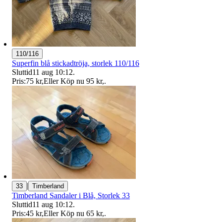
110/116
Superfin blå stickadtröja, storlek 110/116
Sluttid
11 aug 10:12
.
Pris:
75 kr
,
Eller Köp nu
95 kr
,
.
|
33
Timberland
Timberland Sandaler i Blå, Storlek 33
Sluttid
11 aug 10:12
.
Pris:
45 kr
,
Eller Köp nu
65 kr
,
.