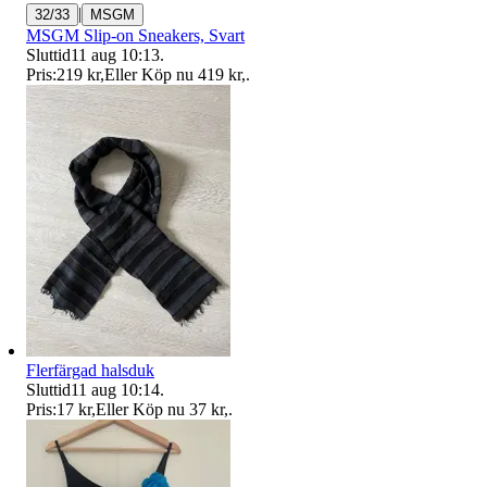
|
32/33
MSGM
MSGM Slip-on Sneakers, Svart
Sluttid
11 aug 10:13
.
Pris:
219 kr
,
Eller Köp nu
419 kr
,
.
Flerfärgad halsduk
Sluttid
11 aug 10:14
.
Pris:
17 kr
,
Eller Köp nu
37 kr
,
.