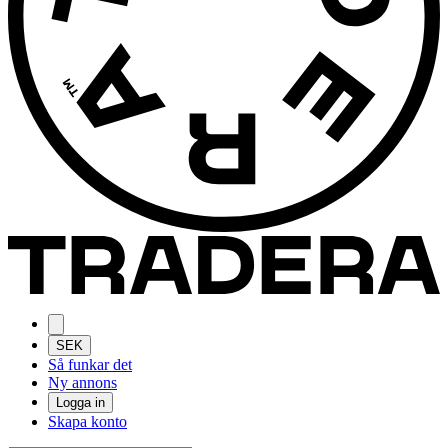
SEK
Så funkar det
Ny annons
Logga in
Skapa konto