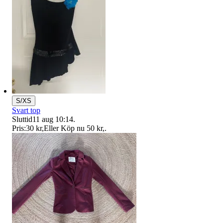
S/XS
Svart top
Sluttid
11 aug 10:14
.
Pris:
30 kr
,
Eller Köp nu
50 kr
,
.