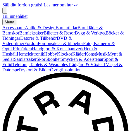
Sälj ditt fordon gratis! Läs mer om hur ->
Till innehållet
Meny
Accessoarer
Antikt & Design
Barnartiklar
Barnkläder &
Barnskor
Barnleksaker
Biljetter & Resor
Bygg & Verktyg
Böcker &
Tidningar
Datorer & Tillbehör
DVD &
Videofilmer
Fordon
Fordonsdelar & tillbehör
Foto, Kameror &
Optik
Frimärken
Handgjort & Konsthantverk
Hem &
Hushåll
Hemelektronik
Hobby
Klockor
Kläder
Konst
Musik
Mynt &
Sedlar
Samlarsaker
Skor
Skönhet
Smycken & Ädelstenar
Sport &
Fritid
Telefoni, Tablets & Wearables
Trädgård & Växter
TV-spel &
Datorspel
Vykort & Bilder
Övrigt
Inspiration