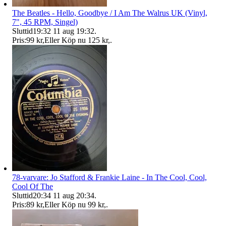
The Beatles - Hello, Goodbye / I Am The Walrus UK (Vinyl,
7", 45 RPM, Singel)
Sluttid
19:32
11 aug 19:32
.
Pris:
99 kr
,
Eller Köp nu
125 kr
,
.
78-varvare: Jo Stafford & Frankie Laine - In The Cool, Cool,
Cool Of The
Sluttid
20:34
11 aug 20:34
.
Pris:
89 kr
,
Eller Köp nu
99 kr
,
.