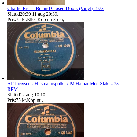
Charlie Rich - Behind Closed Doors (Vinyl) 1973
Sluttid
20:39
11 aug 20:39
.
Pris:
75 kr
,
Eller Köp nu
85 kr
,
.
Alf Prøysen - Husmannspolka / På Hamar Med Slakt - 78
RPM
Sluttid
12 aug 10:10
.
Pris:
75 kr
,
Köp nu
.