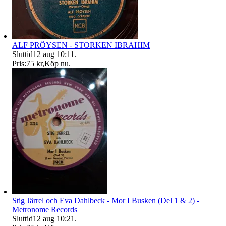
ALF PRÖYSEN - STORKEN IBRAHIM
Sluttid
12 aug 10:11
.
Pris:
75 kr
,
Köp nu
.
Stig Järrel och Eva Dahlbeck - Mor I Busken (Del 1 & 2) -
Metronome Records
Sluttid
12 aug 10:21
.