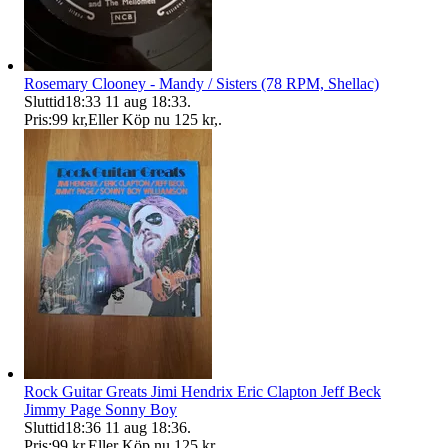
Rosemary Clooney - Mandy / Sisters (78 RPM, Shellac)
Sluttid
18:33
11 aug 18:33
.
Pris:
99 kr
,
Eller Köp nu
125 kr
,
.
Rock Guitar Greats Jimi Hendrix Eric Clapton Jeff Beck
Jimmy Page Sonny Boy
Sluttid
18:36
11 aug 18:36
.
Pris:
99 kr
,
Eller Köp nu
125 kr
,
.