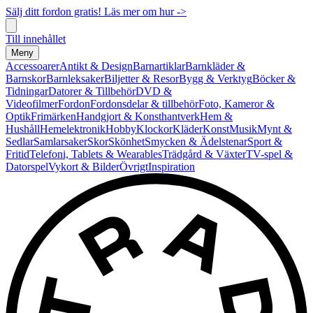
Sälj ditt fordon gratis! Läs mer om hur ->
Till innehållet
Meny
Accessoarer
Antikt & Design
Barnartiklar
Barnkläder &
Barnskor
Barnleksaker
Biljetter & Resor
Bygg & Verktyg
Böcker &
Tidningar
Datorer & Tillbehör
DVD &
Videofilmer
Fordon
Fordonsdelar & tillbehör
Foto, Kameror &
Optik
Frimärken
Handgjort & Konsthantverk
Hem &
Hushåll
Hemelektronik
Hobby
Klockor
Kläder
Konst
Musik
Mynt &
Sedlar
Samlarsaker
Skor
Skönhet
Smycken & Ädelstenar
Sport &
Fritid
Telefoni, Tablets & Wearables
Trädgård & Växter
TV-spel &
Datorspel
Vykort & Bilder
Övrigt
Inspiration