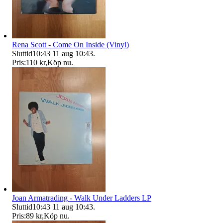
Rena Scott - Come On Inside (Vinyl)
Sluttid
10:43
11 aug 10:43
.
Pris:
110 kr
,
Köp nu
.
Joan Armatrading - Walk Under Ladders LP
Sluttid
10:43
11 aug 10:43
.
Pris:
89 kr
,
Köp nu
.