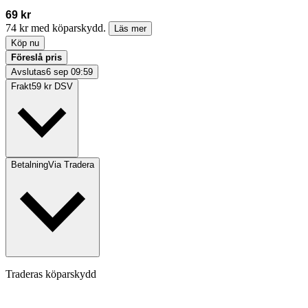
69 kr
74 kr med köparskydd.
Läs mer
Köp nu
Föreslå pris
Avslutas
6 sep 09:59
Frakt
59 kr DSV
Betalning
Via Tradera
Traderas köparskydd