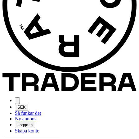
SEK
Så funkar det
Ny annons
Logga in
Skapa konto