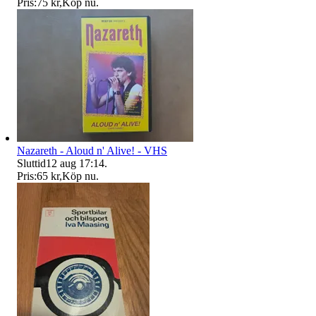
Pris:
75 kr
,
Köp nu
.
Nazareth - Aloud n' Alive! - VHS
Sluttid
12 aug 17:14
.
Pris:
65 kr
,
Köp nu
.