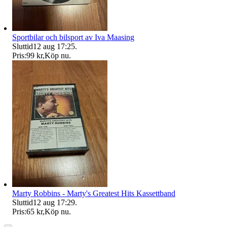
Sportbilar och bilsport av Iva Maasing
Sluttid
12 aug 17:25
.
Pris:
99 kr
,
Köp nu
.
Marty Robbins - Marty's Greatest Hits Kassettband
Sluttid
12 aug 17:29
.
Pris:
65 kr
,
Köp nu
.