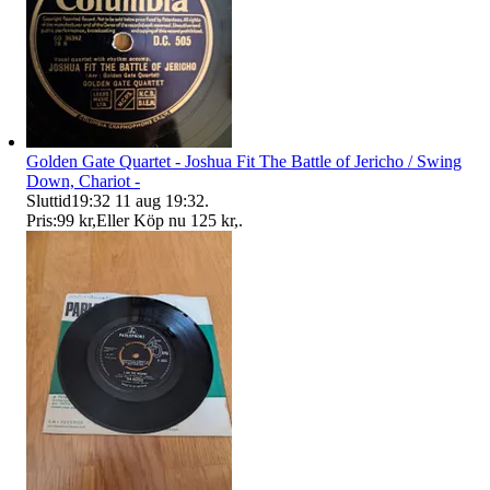
Golden Gate Quartet - Joshua Fit The Battle of Jericho / Swing
Down, Chariot -
Sluttid
19:32
11 aug 19:32
.
Pris:
99 kr
,
Eller Köp nu
125 kr
,
.