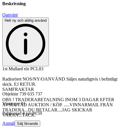
Beskrivning
Oanvänt
Helt ny och aldrig använd
1st Mullard rör PCL83
Radioröret NOS/NY/OANVÄND Säljes naturligtvis i befintligt
skick. EJ RETUR.
SAMFRAKTAR
Objektnr
739 635 737
OBS ! TRADERABETALNING INOM 3 DAGAR EFTER
Visningar
91
AVSLUTAD AUKTION / KÖP. .....VINNARMAIL FRÅN
TRADERA...DU BETALAR....JAG SKICKAR
Publicerad
8 jul 09:59
VARAN...TACK.
Anmäl
Sälj liknande