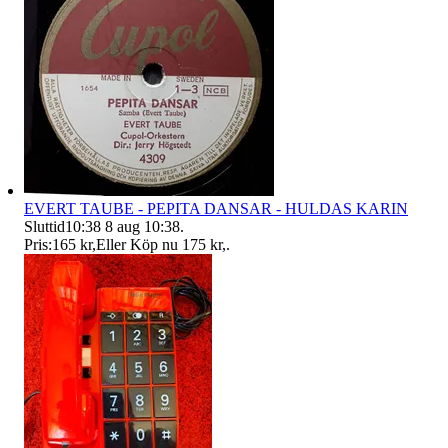
EVERT TAUBE - PEPITA DANSAR - HULDAS KARIN
Sluttid
10:38
8 aug 10:38
.
Pris:
165 kr
,
Eller Köp nu
175 kr
,
.