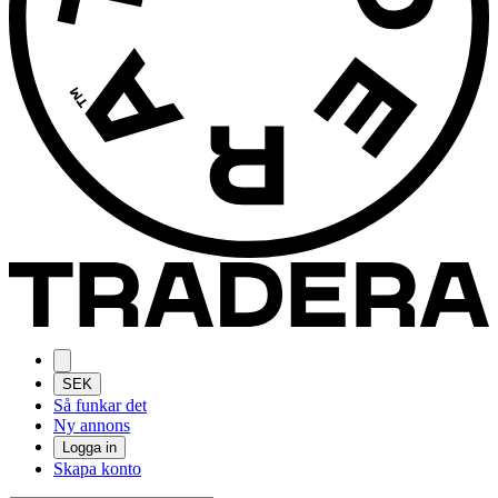
SEK
Så funkar det
Ny annons
Logga in
Skapa konto