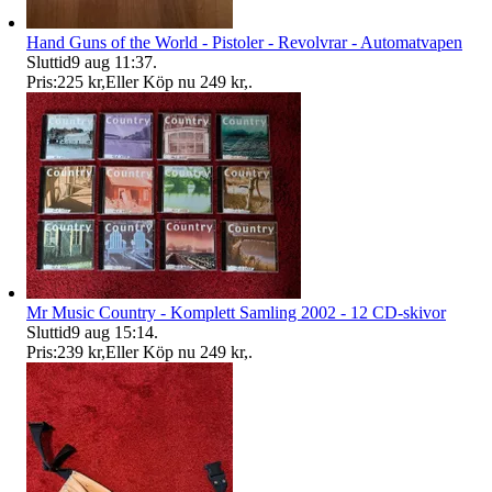
Hand Guns of the World - Pistoler - Revolvrar - Automatvapen
Sluttid
9 aug 11:37
.
Pris:
225 kr
,
Eller Köp nu
249 kr
,
.
Mr Music Country - Komplett Samling 2002 - 12 CD-skivor
Sluttid
9 aug 15:14
.
Pris:
239 kr
,
Eller Köp nu
249 kr
,
.