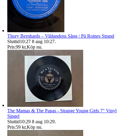
Thory Bernhards – Vildandens Sång / På Roines Strand
Sluttid
10:27
8 aug 10:27
.
Pris:
99 kr
,
Köp nu
.
The Mamas & The Papas - Strange Young Girls 7" Vinyl
Singel
Sluttid
10:29
8 aug 10:29
.
Pris:
59 kr
,
Köp nu
.