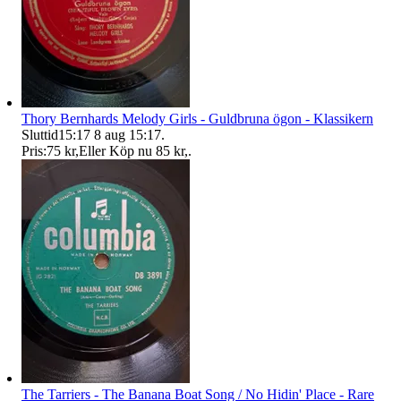
Thory Bernhards Melody Girls - Guldbruna ögon - Klassikern
Sluttid
15:17
8 aug 15:17
.
Pris:
75 kr
,
Eller Köp nu
85 kr
,
.
The Tarriers - The Banana Boat Song / No Hidin' Place - Rare