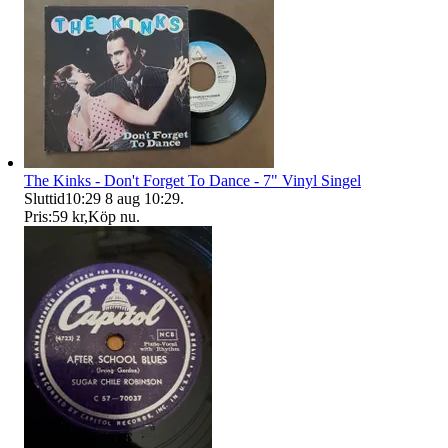
The Kinks - Don't Forget To Dance - 7" Vinyl Singel
Sluttid
10:29
8 aug 10:29
.
Pris:
59 kr
,
Köp nu
.