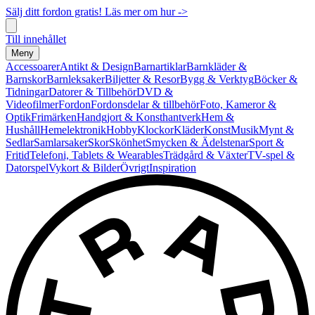
Sälj ditt fordon gratis! Läs mer om hur ->
Till innehållet
Meny
Accessoarer
Antikt & Design
Barnartiklar
Barnkläder &
Barnskor
Barnleksaker
Biljetter & Resor
Bygg & Verktyg
Böcker &
Tidningar
Datorer & Tillbehör
DVD &
Videofilmer
Fordon
Fordonsdelar & tillbehör
Foto, Kameror &
Optik
Frimärken
Handgjort & Konsthantverk
Hem &
Hushåll
Hemelektronik
Hobby
Klockor
Kläder
Konst
Musik
Mynt &
Sedlar
Samlarsaker
Skor
Skönhet
Smycken & Ädelstenar
Sport &
Fritid
Telefoni, Tablets & Wearables
Trädgård & Växter
TV-spel &
Datorspel
Vykort & Bilder
Övrigt
Inspiration