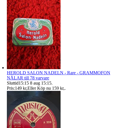
HEROLD SALON NADELN - Rare - GRAMMOFON
NÅLAR till 78 varvare
Sluttid
15:15
8 aug 15:15
.
Pris:
149 kr
,
Eller Köp nu
159 kr
,
.