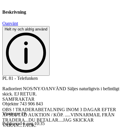
Beskrivning
Oanvänt
Helt ny och aldrig använd
PL 81 - Telefunken
Radioröret NOS/NY/OANVÄND Säljes naturligtvis i befintligt
skick. EJ RETUR.
SAMFRAKTAR
Objektnr
743 906 843
OBS ! TRADERABETALNING INOM 3 DAGAR EFTER
Visningar
19
AVSLUTAD AUKTION / KÖP. .....VINNARMAIL FRÅN
TRADERA...DU BETALAR....JAG SKICKAR
Publicerad
6 aug 10:35
VARAN...TACK.