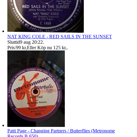
NAT KING COLE - RED SAILS IN THE SUNSET
Sluttid
9 aug 20:22
.
Pris:
99 kr
,
Eller Köp nu
125 kr
,
.
Patti Page - Changing Partners / Butterflies (Metronome
Records B 650)