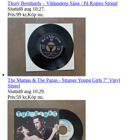
Thory Bernhards – Vildandens Sång / På Roines Strand
Sluttid
8 aug 10:27
.
Pris:
99 kr
,
Köp nu
.
The Mamas & The Papas - Strange Young Girls 7" Vinyl
Singel
Sluttid
8 aug 10:29
.
Pris:
59 kr
,
Köp nu
.