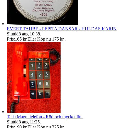
EVERT TAUBE - PEPITA DANSAR - HULDAS KARIN
Sluttid
8 aug 10:38
.
Pris:
165 kr
,
Eller Köp nu
175 kr
,
.
Telia Magni telefon - Röd och mycket fin.
Sluttid
8 aug 11:25
.
Pris:
190 kr
,
Eller Köp nu
225 kr
,
.