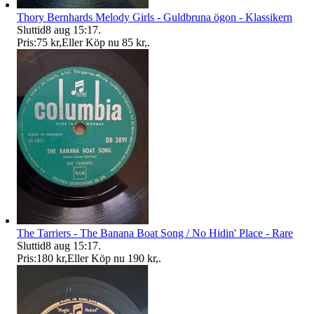
Thory Bernhards Melody Girls - Guldbruna ögon - Klassikern
Sluttid
8 aug 15:17
.
Pris:
75 kr
,
Eller Köp nu
85 kr
,
.
The Tarriers - The Banana Boat Song / No Hidin' Place - Rare
Sluttid
8 aug 15:17
.
Pris:
180 kr
,
Eller Köp nu
190 kr
,
.