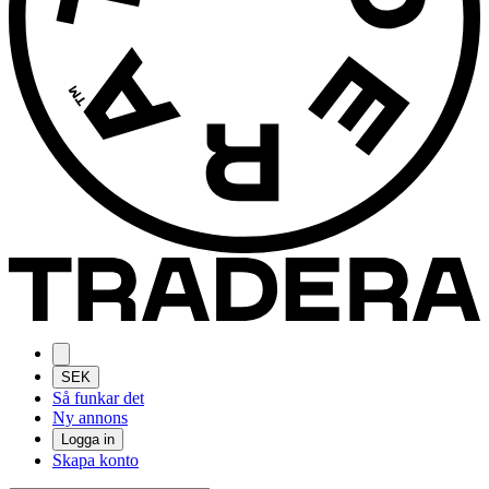
SEK
Så funkar det
Ny annons
Logga in
Skapa konto