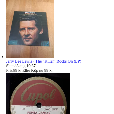
Jerry Lee Lewis - The "Killer" Rocks On (LP)
Sluttid
8 aug 10:37
.
Pris:
89 kr
,
Eller Köp nu
99 kr
,
.