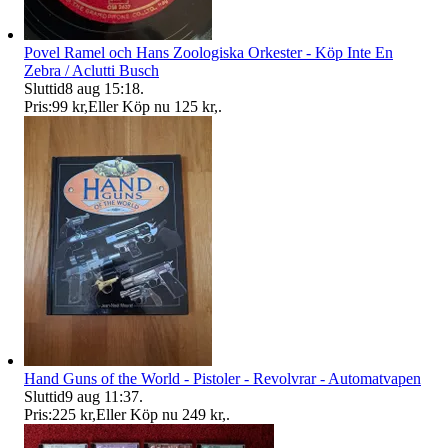
Povel Ramel och Hans Zoologiska Orkester - Köp Inte En
Zebra / Aclutti Busch
Sluttid
8 aug 15:18
.
Pris:
99 kr
,
Eller Köp nu
125 kr
,
.
Hand Guns of the World - Pistoler - Revolvrar - Automatvapen
Sluttid
9 aug 11:37
.
Pris:
225 kr
,
Eller Köp nu
249 kr
,
.