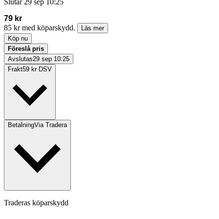
Slutar
29 sep 10:25
79 kr
85 kr med köparskydd.
Läs mer
Köp nu
Föreslå pris
Avslutas
29 sep 10:25
Frakt
59 kr DSV
Betalning
Via Tradera
Traderas köparskydd