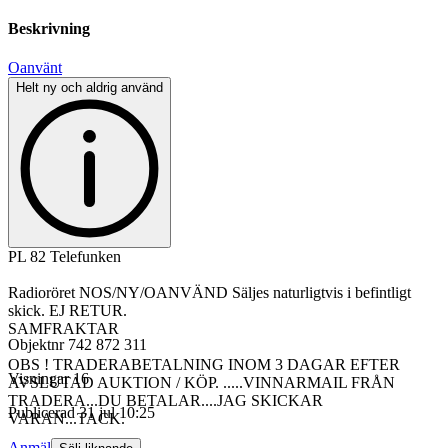
Beskrivning
Oanvänt
Helt ny och aldrig använd
PL 82 Telefunken
Radioröret NOS/NY/OANVÄND Säljes naturligtvis i befintligt
skick. EJ RETUR.
SAMFRAKTAR
Objektnr
742 872 311
OBS ! TRADERABETALNING INOM 3 DAGAR EFTER
Visningar
16
AVSLUTAD AUKTION / KÖP. .....VINNARMAIL FRÅN
TRADERA...DU BETALAR....JAG SKICKAR
Publicerad
31 jul 10:25
VARAN...TACK.
Anmäl