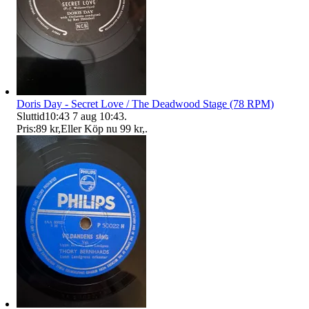
Doris Day - Secret Love / The Deadwood Stage (78 RPM)
Sluttid
10:43
7 aug 10:43
.
Pris:
89 kr
,
Eller Köp nu
99 kr
,
.