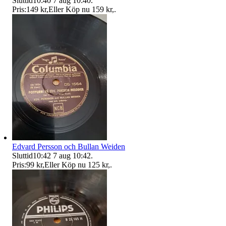
Sluttid
10:40
7 aug 10:40
.
Pris:
149 kr
,
Eller Köp nu
159 kr
,
.
Edvard Persson och Bullan Weiden
Sluttid
10:42
7 aug 10:42
.
Pris:
99 kr
,
Eller Köp nu
125 kr
,
.