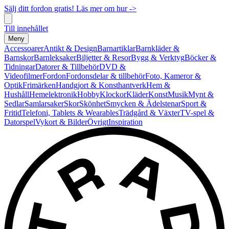
Sälj ditt fordon gratis! Läs mer om hur ->
Till innehållet
Meny
Accessoarer
Antikt & Design
Barnartiklar
Barnkläder &
Barnskor
Barnleksaker
Biljetter & Resor
Bygg & Verktyg
Böcker &
Tidningar
Datorer & Tillbehör
DVD &
Videofilmer
Fordon
Fordonsdelar & tillbehör
Foto, Kameror &
Optik
Frimärken
Handgjort & Konsthantverk
Hem &
Hushåll
Hemelektronik
Hobby
Klockor
Kläder
Konst
Musik
Mynt &
Sedlar
Samlarsaker
Skor
Skönhet
Smycken & Ädelstenar
Sport &
Fritid
Telefoni, Tablets & Wearables
Trädgård & Växter
TV-spel &
Datorspel
Vykort & Bilder
Övrigt
Inspiration