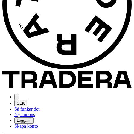
SEK
Så funkar det
Ny annons
Logga in
Skapa konto