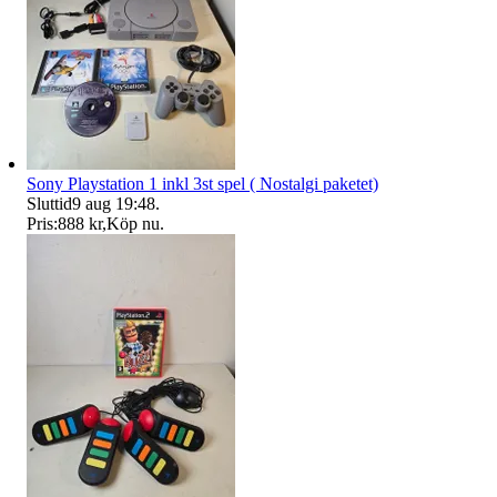
Sony Playstation 1 inkl 3st spel ( Nostalgi paketet)
Sluttid
9 aug 19:48
.
Pris:
888 kr
,
Köp nu
.