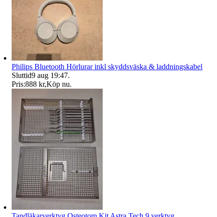
Philips Bluetooth Hörlurar inkl skyddsväska & laddningskabel
Sluttid
9 aug 19:47
.
Pris:
888 kr
,
Köp nu
.
Tandläkarverktyg Osteotom Kit Astra Tech 9 verktyg