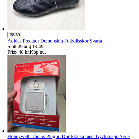
38/39
Adidas Predator Demonskin Fotbollsskor Svarta
Sluttid
9 aug 19:49
.
Pris:
448 kr
,
Köp nu
.
Honeywell Trådlös Plug-in Dörrklocka med Tryckknapp Serie