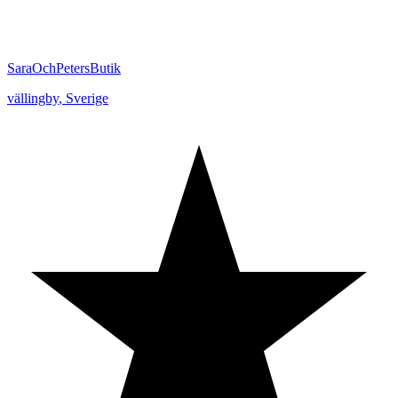
SaraOchPetersButik
vällingby
,
Sverige