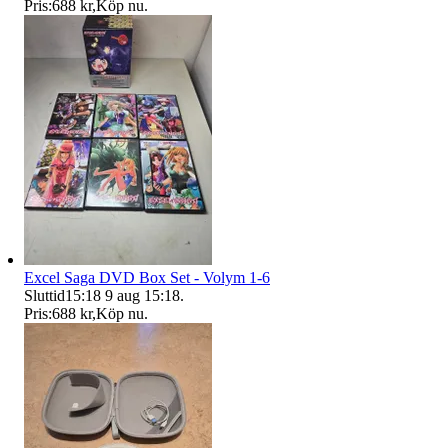
Pris:
688 kr
,
Köp nu
.
Excel Saga DVD Box Set - Volym 1-6
Sluttid
15:18
9 aug 15:18
.
Pris:
688 kr
,
Köp nu
.