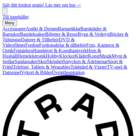
Sälj ditt fordon gratis! Läs mer om hur ->
Till innehållet
Meny
Accessoarer
Antikt & Design
Barnartiklar
Barnkläder &
Barnskor
Barnleksaker
Biljetter & Resor
Bygg & Verktyg
Böcker &
Tidningar
Datorer & Tillbehör
DVD &
Videofilmer
Fordon
Fordonsdelar & tillbehör
Foto, Kameror &
Optik
Frimärken
Handgjort & Konsthantverk
Hem &
Hushåll
Hemelektronik
Hobby
Klockor
Kläder
Konst
Musik
Mynt &
Sedlar
Samlarsaker
Skor
Skönhet
Smycken & Ädelstenar
Sport &
Fritid
Telefoni, Tablets & Wearables
Trädgård & Växter
TV-spel &
Datorspel
Vykort & Bilder
Övrigt
Inspiration