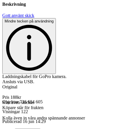
Beskrivning
Gott använt skick
Mindre tecken på användning
Laddningskabel för GoPro kamera.
Ansluts via USB.
Original
Pris 188kr
Objektnr
736 684 605
Kan även skickas
Köpare står för frakten
Visningar
122
Kolla även in våra andra spännande annonser
Publicerad
16 jun 14:29