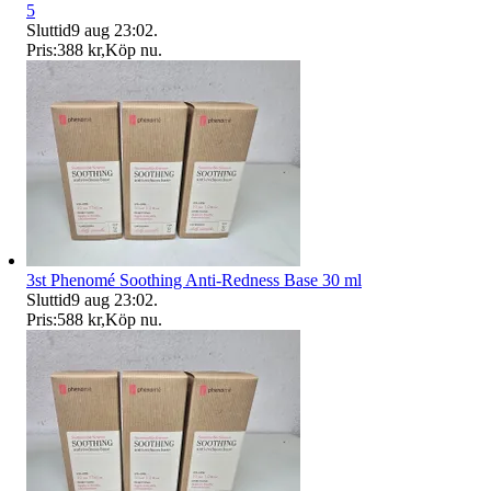
5
Sluttid
9 aug 23:02
.
Pris:
388 kr
,
Köp nu
.
3st Phenomé Soothing Anti-Redness Base 30 ml
Sluttid
9 aug 23:02
.
Pris:
588 kr
,
Köp nu
.