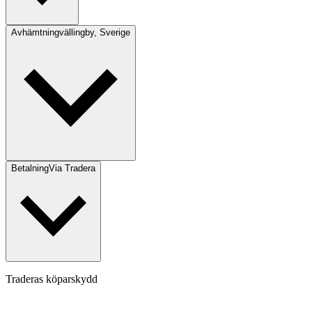
Avhämtning
vällingby, Sverige
Betalning
Via Tradera
Traderas köparskydd