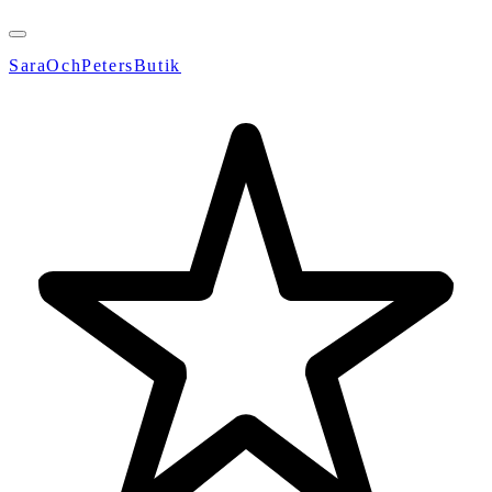
SaraOchPetersButik