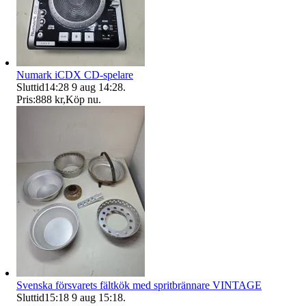
Numark iCDX CD-spelare
Sluttid
14:28
9 aug 14:28
.
Pris:
888 kr
,
Köp nu
.
Svenska försvarets fältkök med spritbrännare VINTAGE
Sluttid
15:18
9 aug 15:18
.