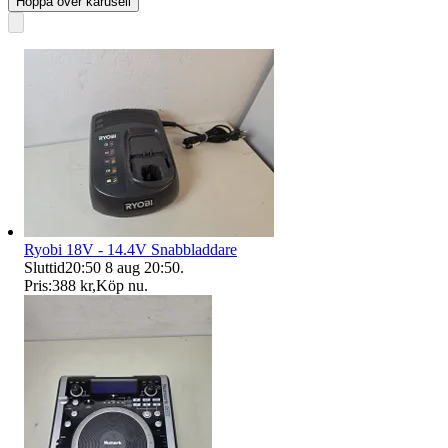
Hoppa över karusell
Ryobi 18V - 14.4V Snabbladdare
Sluttid
20:50
8 aug 20:50
.
Pris:
388 kr
,
Köp nu
.