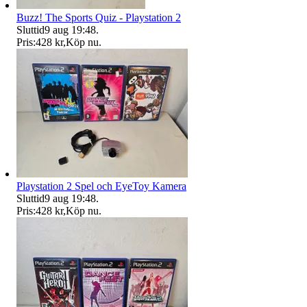
Buzz! The Sports Quiz - Playstation 2
Sluttid
9 aug 19:48
.
Pris:
428 kr
,
Köp nu
.
Playstation 2 Spel och EyeToy Kamera
Sluttid
9 aug 19:48
.
Pris:
428 kr
,
Köp nu
.