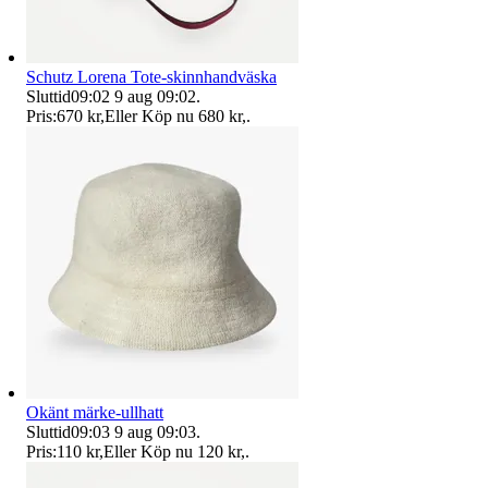
Schutz Lorena Tote-skinnhandväska
Sluttid
09:02
9 aug 09:02
.
Pris:
670 kr
,
Eller Köp nu
680 kr
,
.
Okänt märke-ullhatt
Sluttid
09:03
9 aug 09:03
.
Pris:
110 kr
,
Eller Köp nu
120 kr
,
.