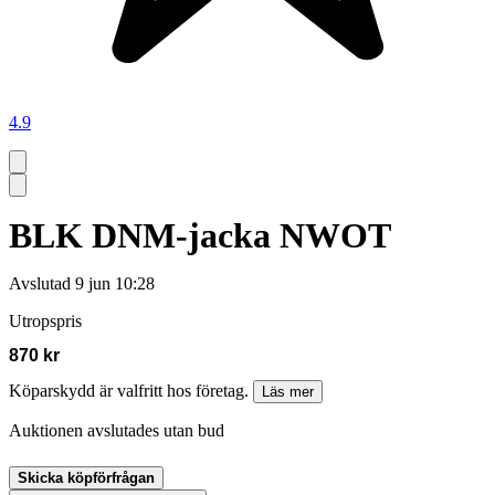
4.9
BLK DNM-jacka NWOT
Avslutad
9 jun 10:28
Utropspris
870 kr
Köparskydd är valfritt hos företag.
Läs mer
Auktionen avslutades utan bud
Skicka köpförfrågan