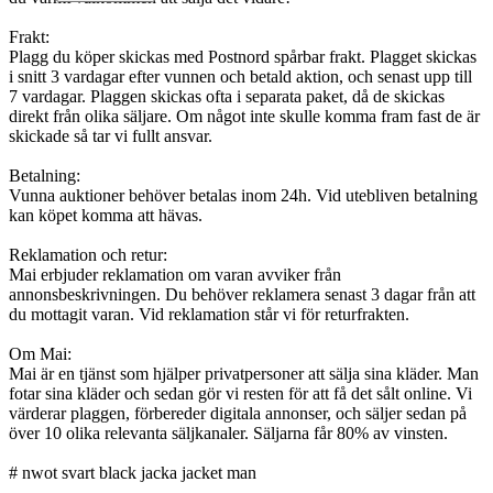
Frakt:
Plagg du köper skickas med Postnord spårbar frakt. Plagget skickas
i snitt 3 vardagar efter vunnen och betald aktion, och senast upp till
7 vardagar. Plaggen skickas ofta i separata paket, då de skickas
direkt från olika säljare. Om något inte skulle komma fram fast de är
skickade så tar vi fullt ansvar.
Betalning:
Vunna auktioner behöver betalas inom 24h. Vid utebliven betalning
kan köpet komma att hävas.
Reklamation och retur:
Mai erbjuder reklamation om varan avviker från
annonsbeskrivningen. Du behöver reklamera senast 3 dagar från att
du mottagit varan. Vid reklamation står vi för returfrakten.
Om Mai:
Mai är en tjänst som hjälper privatpersoner att sälja sina kläder. Man
fotar sina kläder och sedan gör vi resten för att få det sålt online. Vi
värderar plaggen, förbereder digitala annonser, och säljer sedan på
över 10 olika relevanta säljkanaler. Säljarna får 80% av vinsten.
# nwot svart black jacka jacket man