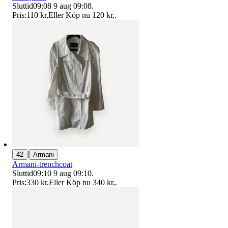
Sluttid
09:08
9 aug 09:08
.
Pris:
110 kr
,
Eller Köp nu
120 kr
,
.
|
42
Armani
Armani-trenchcoat
Sluttid
09:10
9 aug 09:10
.
Pris:
330 kr
,
Eller Köp nu
340 kr
,
.