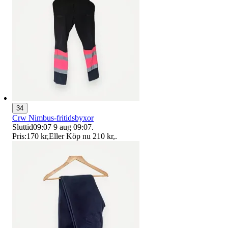
34
Crw Nimbus-fritidsbyxor
Sluttid
09:07
9 aug 09:07
.
Pris:
170 kr
,
Eller Köp nu
210 kr
,
.