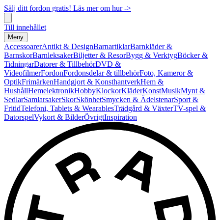
Sälj ditt fordon gratis! Läs mer om hur ->
Till innehållet
Meny
Accessoarer
Antikt & Design
Barnartiklar
Barnkläder &
Barnskor
Barnleksaker
Biljetter & Resor
Bygg & Verktyg
Böcker &
Tidningar
Datorer & Tillbehör
DVD &
Videofilmer
Fordon
Fordonsdelar & tillbehör
Foto, Kameror &
Optik
Frimärken
Handgjort & Konsthantverk
Hem &
Hushåll
Hemelektronik
Hobby
Klockor
Kläder
Konst
Musik
Mynt &
Sedlar
Samlarsaker
Skor
Skönhet
Smycken & Ädelstenar
Sport &
Fritid
Telefoni, Tablets & Wearables
Trädgård & Växter
TV-spel &
Datorspel
Vykort & Bilder
Övrigt
Inspiration