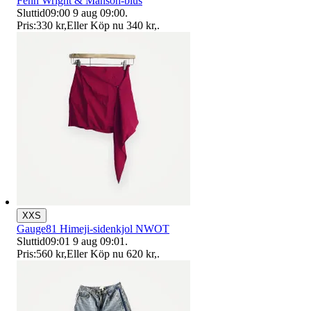
Fenn Wright & Manson-blus
Sluttid
09:00
9 aug 09:00
.
Pris:
330 kr
,
Eller Köp nu
340 kr
,
.
XXS
Gauge81 Himeji-sidenkjol NWOT
Sluttid
09:01
9 aug 09:01
.
Pris:
560 kr
,
Eller Köp nu
620 kr
,
.