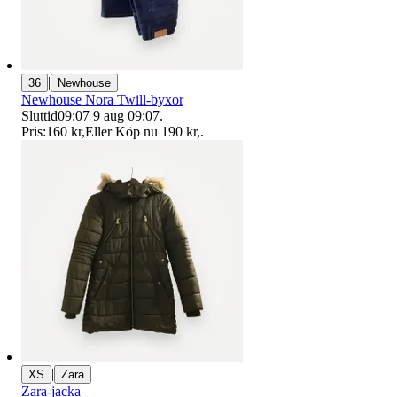
|
36
Newhouse
Newhouse Nora Twill-byxor
Sluttid
09:07
9 aug 09:07
.
Pris:
160 kr
,
Eller Köp nu
190 kr
,
.
|
XS
Zara
Zara-jacka