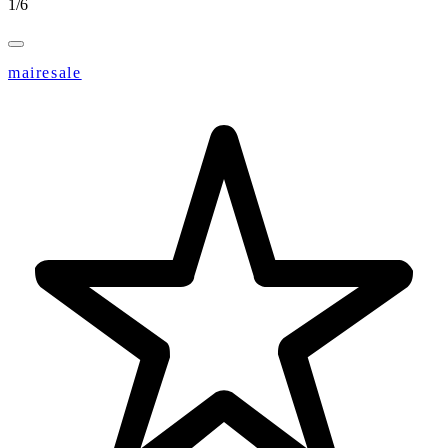
1
/
6
mairesale