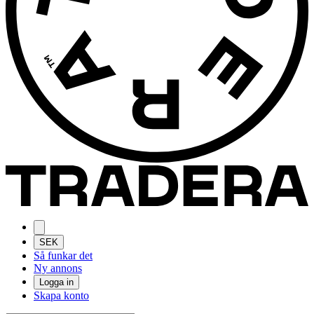
SEK
Så funkar det
Ny annons
Logga in
Skapa konto