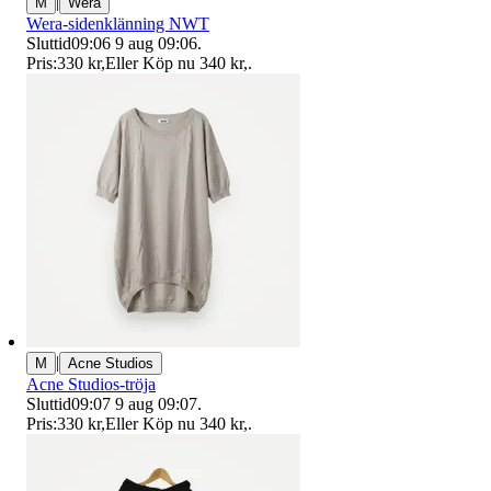
|
M
Wera
Wera-sidenklänning NWT
Sluttid
09:06
9 aug 09:06
.
Pris:
330 kr
,
Eller Köp nu
340 kr
,
.
|
M
Acne Studios
Acne Studios-tröja
Sluttid
09:07
9 aug 09:07
.
Pris:
330 kr
,
Eller Köp nu
340 kr
,
.