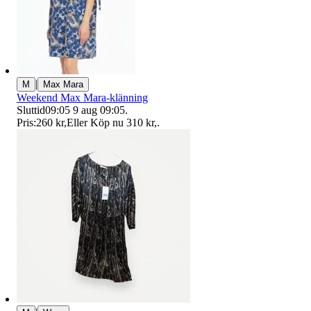
|
M
Max Mara
Weekend Max Mara-klänning
Sluttid
09:05
9 aug 09:05
.
Pris:
260 kr
,
Eller Köp nu
310 kr
,
.