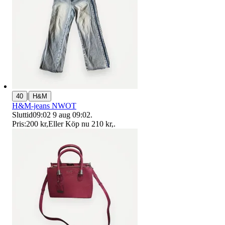
|
40
H&M
H&M-jeans NWOT
Sluttid
09:02
9 aug 09:02
.
Pris:
200 kr
,
Eller Köp nu
210 kr
,
.