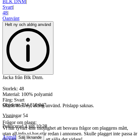
BLK DNM
|
Svart
|
48
|
Oanvänt
Helt ny och aldrig använd
Jacka från Blk Dnm.
Storlek: 48
Material: 100% polyamid
Färg: Svart
Objektnr
734 810 047
Skick: Helt ny, aldrig använd. Prislapp saknas.
Visningar
54
-------
Frågor om plagg:
Publicerad
4 jun 10:28
Vi har tyvärr inte möjlighet att besvara frågor om plaggens mått,
utan all info vi har står redan i annonsen. Skulle plagget inte passa är
Anmäl
Sälj liknande
du varmt välkommen att sälja det vidare!