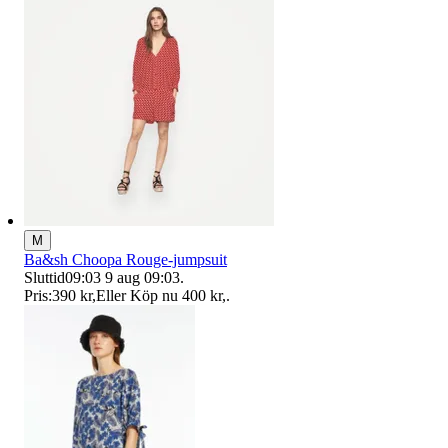
M
Ba&sh Choopa Rouge-jumpsuit
Sluttid
09:03
9 aug 09:03
.
Pris:
390 kr
,
Eller Köp nu
400 kr
,
.