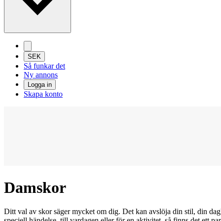
SEK
Så funkar det
Ny annons
Logga in
Skapa konto
Damskor
Ditt val av skor säger mycket om dig. Det kan avslöja din stil, din dagl
speciell händelse, till vardagen eller för en aktivitet, så finns det ett 