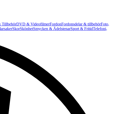
 Tillbehör
DVD & Videofilmer
Fordon
Fordonsdelar & tillbehör
Foto,
arsaker
Skor
Skönhet
Smycken & Ädelstenar
Sport & Fritid
Telefoni,