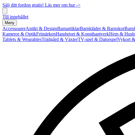
Sälj ditt fordon gratis! Läs mer om hur ->
Till innehållet
Meny
Accessoarer
Antikt & Design
Barnartiklar
Barnkläder & Barnskor
Barnl
Kameror & Optik
Frimärken
Handgjort & Konsthantverk
Hem & Hushå
Tablets & Wearables
Trädgård & Växter
TV-spel & Datorspel
Vykort &