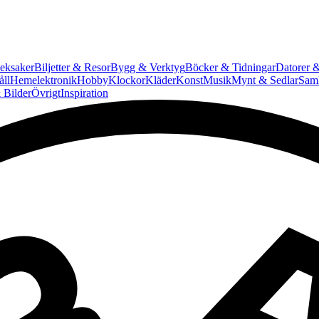
eksaker
Biljetter & Resor
Bygg & Verktyg
Böcker & Tidningar
Datorer &
ll
Hemelektronik
Hobby
Klockor
Kläder
Konst
Musik
Mynt & Sedlar
Saml
 Bilder
Övrigt
Inspiration