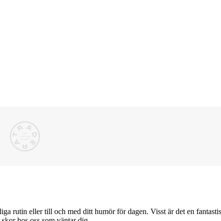
iga rutin eller till och med ditt humör för dagen. Visst är det en fantasti
par skor hos oss som väntar dig.