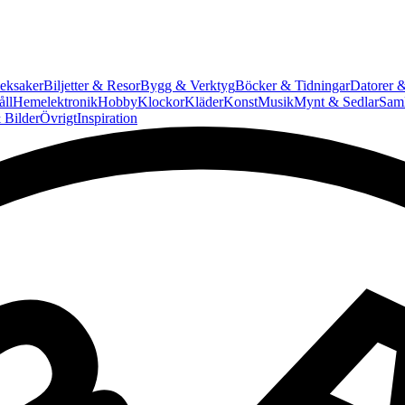
eksaker
Biljetter & Resor
Bygg & Verktyg
Böcker & Tidningar
Datorer &
ll
Hemelektronik
Hobby
Klockor
Kläder
Konst
Musik
Mynt & Sedlar
Saml
 Bilder
Övrigt
Inspiration