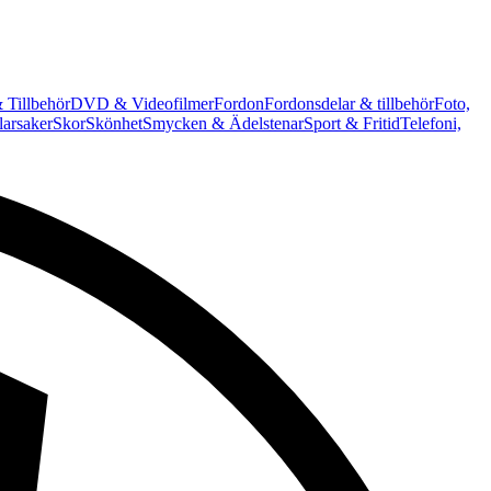
 Tillbehör
DVD & Videofilmer
Fordon
Fordonsdelar & tillbehör
Foto,
arsaker
Skor
Skönhet
Smycken & Ädelstenar
Sport & Fritid
Telefoni,