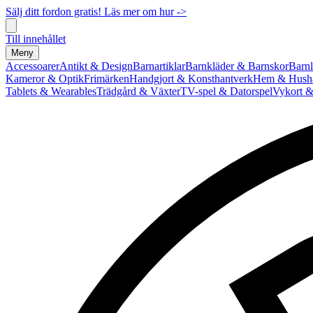
Sälj ditt fordon gratis! Läs mer om hur ->
Till innehållet
Meny
Accessoarer
Antikt & Design
Barnartiklar
Barnkläder & Barnskor
Barnl
Kameror & Optik
Frimärken
Handgjort & Konsthantverk
Hem & Hushå
Tablets & Wearables
Trädgård & Växter
TV-spel & Datorspel
Vykort &