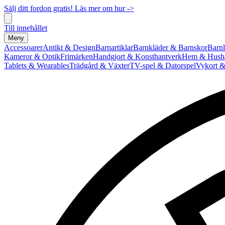
Sälj ditt fordon gratis! Läs mer om hur ->
Till innehållet
Meny
Accessoarer
Antikt & Design
Barnartiklar
Barnkläder & Barnskor
Barnl
Kameror & Optik
Frimärken
Handgjort & Konsthantverk
Hem & Hushå
Tablets & Wearables
Trädgård & Växter
TV-spel & Datorspel
Vykort &