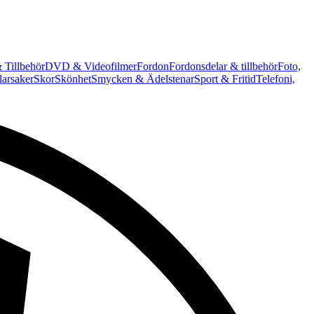
 Tillbehör
DVD & Videofilmer
Fordon
Fordonsdelar & tillbehör
Foto,
arsaker
Skor
Skönhet
Smycken & Ädelstenar
Sport & Fritid
Telefoni,