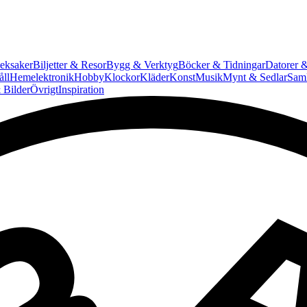
eksaker
Biljetter & Resor
Bygg & Verktyg
Böcker & Tidningar
Datorer &
ll
Hemelektronik
Hobby
Klockor
Kläder
Konst
Musik
Mynt & Sedlar
Saml
 Bilder
Övrigt
Inspiration