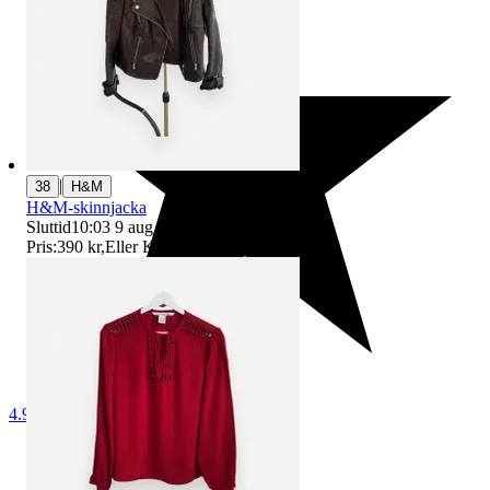
|
38
H&M
H&M-skinnjacka
Sluttid
10:03
9 aug 10:03
.
Pris:
390 kr
,
Eller Köp nu
450 kr
,
.
4.9