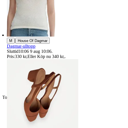
|
M
House Of Dagmar
Dagmar-ulltopp
Sluttid
10:06
9 aug 10:06
.
Pris:
330 kr
,
Eller Köp nu
340 kr
,
.
Toppsäljare