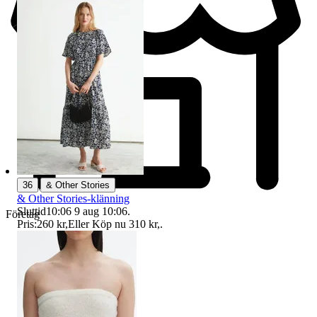
|
36
& Other Stories
& Other Stories-klänning
Sluttid
10:06
9 aug 10:06
.
Företag
Pris:
260 kr
,
Eller Köp nu
310 kr
,
.