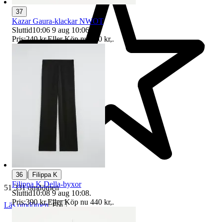
37
Kazar Gaura-klackar NWOT
Sluttid
10:06
9 aug 10:06
.
Pris:
240 kr
,
Eller Köp nu
250 kr
,
.
|
36
Filippa K
Filippa K Della-byxor
51 331 omdömen
Sluttid
10:08
9 aug 10:08
.
Pris:
390 kr
,
Eller Köp nu
440 kr
,
.
Läs omdömen
Följ