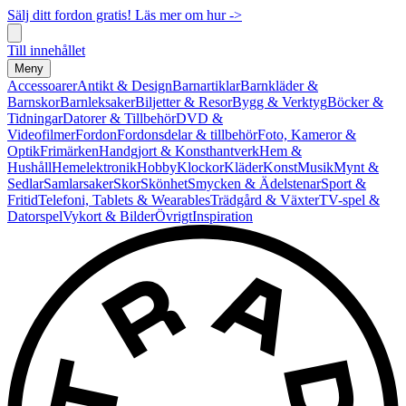
Sälj ditt fordon gratis! Läs mer om hur ->
Till innehållet
Meny
Accessoarer
Antikt & Design
Barnartiklar
Barnkläder &
Barnskor
Barnleksaker
Biljetter & Resor
Bygg & Verktyg
Böcker &
Tidningar
Datorer & Tillbehör
DVD &
Videofilmer
Fordon
Fordonsdelar & tillbehör
Foto, Kameror &
Optik
Frimärken
Handgjort & Konsthantverk
Hem &
Hushåll
Hemelektronik
Hobby
Klockor
Kläder
Konst
Musik
Mynt &
Sedlar
Samlarsaker
Skor
Skönhet
Smycken & Ädelstenar
Sport &
Fritid
Telefoni, Tablets & Wearables
Trädgård & Växter
TV-spel &
Datorspel
Vykort & Bilder
Övrigt
Inspiration