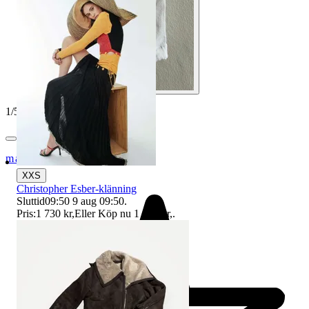
1
/
5
mairesale
XXS
Christopher Esber-klänning
Sluttid
09:50
9 aug 09:50
.
Pris:
1 730 kr
,
Eller Köp nu
1 740 kr
,
.