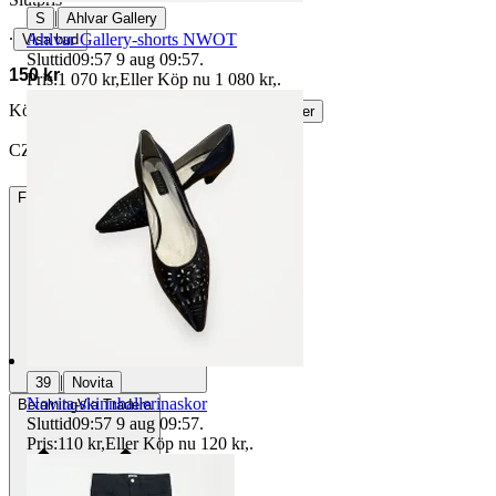
|
S
Ahlvar Gallery
∙
Ahlvar Gallery-shorts NWOT
Visa bud
Sluttid
09:57
9 aug 09:57
.
150 kr
Pris:
1 070 kr
,
Eller Köp nu
1 080 kr
,
.
Köparskydd är valfritt hos företag.
Läs mer
CZS vann auktionen
Frakt
52 kr PostNord Ombud
|
39
Novita
Novita-skinnballerinaskor
Betalning
Via Tradera
Sluttid
09:57
9 aug 09:57
.
Pris:
110 kr
,
Eller Köp nu
120 kr
,
.