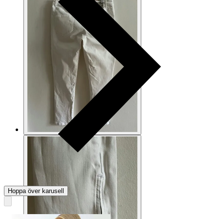
Hoppa över karusell