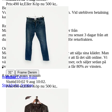
Pris:
490 kr
,
Eller Köp nu
500 kr
,
.
Betalning:
Vunna auktioner behöver betalas inom 24h. Vid utebliven betalning
kan köpet komma att hävas.
Reklamation och retur:
Mai erbjuder reklamation om varan avviker från
annonsbeskrivningen. Du behöver reklamera senast 3 dagar från att
du mottagit varan. Vid reklamation står vi för returfrakten.
Om Mai:
Mai är en tjänst som hjälper privatpersoner att sälja sina kläder. Man
fotar sina kläder och sedan gör vi resten för att få det sålt online. Vi
värderar plaggen, förbereder digitala annonser, och säljer sedan på
över 10 olika relevanta säljkanaler. Säljarna får 80% av vinsten.
|
31"
Frame Denim
# vit white jeans woman
mairesale
Frame Denim-jeans
Sluttid
10:02
9 aug 10:02
.
Stockholm
,
Sverige
Pris:
490 kr
,
Eller Köp nu
500 kr
,
.