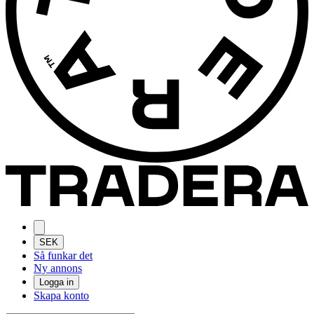
SEK
Så funkar det
Ny annons
Logga in
Skapa konto