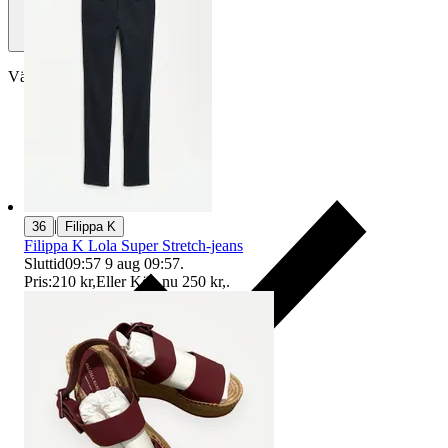
Välj till köparskydd
|
36
Filippa K
Filippa K Lola Super Stretch-jeans
Sluttid
09:57
9 aug 09:57
.
Pris:
210 kr
,
Eller Köp nu
250 kr
,
.