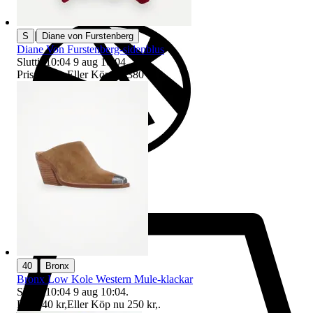
|
S
Diane von Furstenberg
Diane Von Furstenberg-sidenblus
Sluttid
10:04
9 aug 10:04
.
Pris:
370 kr
,
Eller Köp nu
380 kr
,
.
|
40
Bronx
Bronx Low Kole Western Mule-klackar
Sluttid
10:04
9 aug 10:04
.
Pris:
240 kr
,
Eller Köp nu
250 kr
,
.