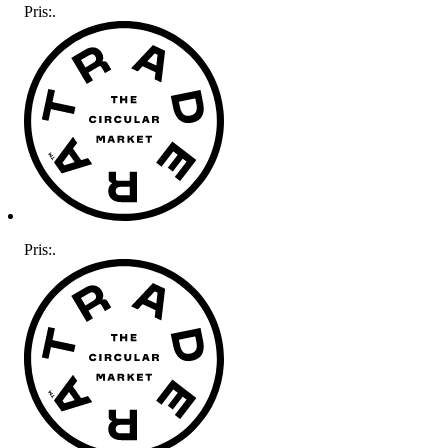
Pris:
.
Pris:
.