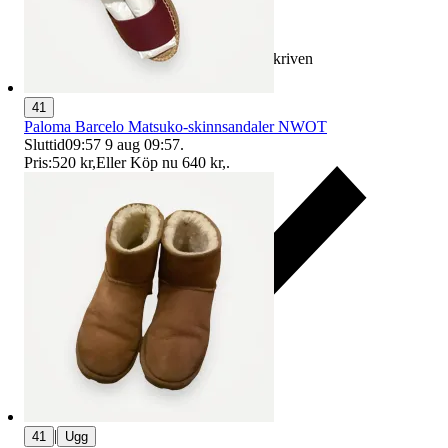
Ersättning om varan inte är som beskriven
41
Paloma Barcelo Matsuko-skinnsandaler NWOT
Sluttid
09:57
9 aug 09:57
.
Pris:
520 kr
,
Eller Köp nu
640 kr
,
.
|
41
Ugg