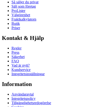
Så säljer du privat
Sälj som företag
ProLister
Välgörenhet
Fraktkalkylatorn
Butik
Priser
Kontakt & Hjälp
Regler
Press
Säkerhet
FAQ
Vad är nytt?
Kundservice
Integritetsinställningar
Information
Användaravtal
Integritetspolicy
Tillgänglighetsredogörelse