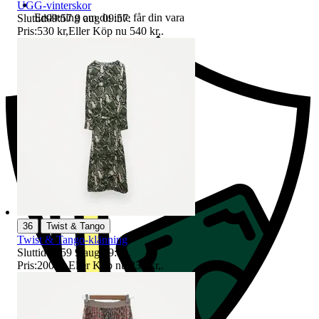
UGG-vinterskor
Ersättning om du inte får din vara
Sluttid
09:57
9 aug 09:57
.
Pris:
530 kr
,
Eller Köp nu
540 kr
,
.
|
36
Twist & Tango
Twist & Tango-klänning
Sluttid
09:59
9 aug 09:59
.
Pris:
200 kr
,
Eller Köp nu
230 kr
,
.