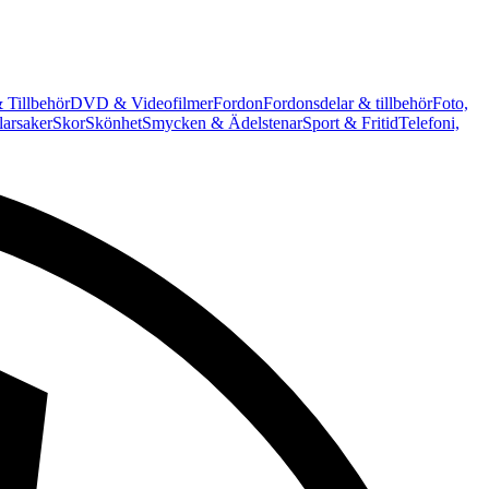
 Tillbehör
DVD & Videofilmer
Fordon
Fordonsdelar & tillbehör
Foto,
arsaker
Skor
Skönhet
Smycken & Ädelstenar
Sport & Fritid
Telefoni,