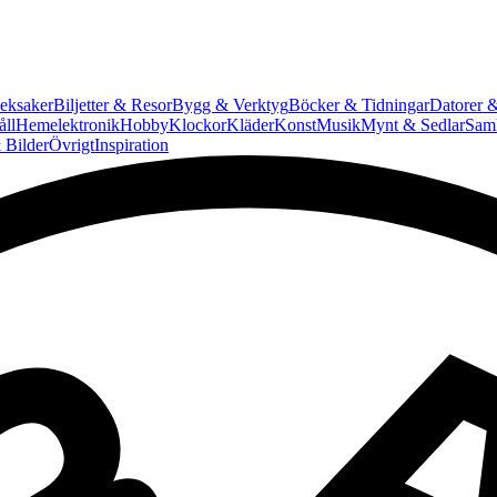
eksaker
Biljetter & Resor
Bygg & Verktyg
Böcker & Tidningar
Datorer &
ll
Hemelektronik
Hobby
Klockor
Kläder
Konst
Musik
Mynt & Sedlar
Saml
 Bilder
Övrigt
Inspiration