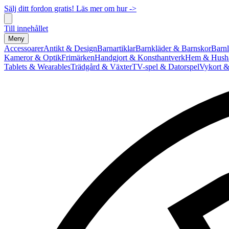
Sälj ditt fordon gratis! Läs mer om hur ->
Till innehållet
Meny
Accessoarer
Antikt & Design
Barnartiklar
Barnkläder & Barnskor
Barnl
Kameror & Optik
Frimärken
Handgjort & Konsthantverk
Hem & Hushå
Tablets & Wearables
Trädgård & Växter
TV-spel & Datorspel
Vykort &