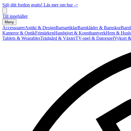
Sälj ditt fordon gratis! Läs mer om hur ->
Till innehållet
Meny
Accessoarer
Antikt & Design
Barnartiklar
Barnkläder & Barnskor
Barnl
Kameror & Optik
Frimärken
Handgjort & Konsthantverk
Hem & Hushå
Tablets & Wearables
Trädgård & Växter
TV-spel & Datorspel
Vykort &