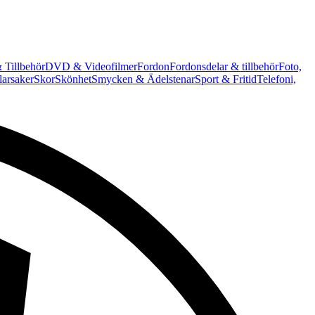
 Tillbehör
DVD & Videofilmer
Fordon
Fordonsdelar & tillbehör
Foto,
arsaker
Skor
Skönhet
Smycken & Ädelstenar
Sport & Fritid
Telefoni,