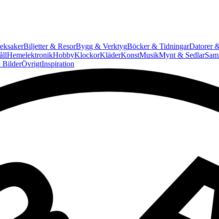
eksaker
Biljetter & Resor
Bygg & Verktyg
Böcker & Tidningar
Datorer &
ll
Hemelektronik
Hobby
Klockor
Kläder
Konst
Musik
Mynt & Sedlar
Saml
 Bilder
Övrigt
Inspiration