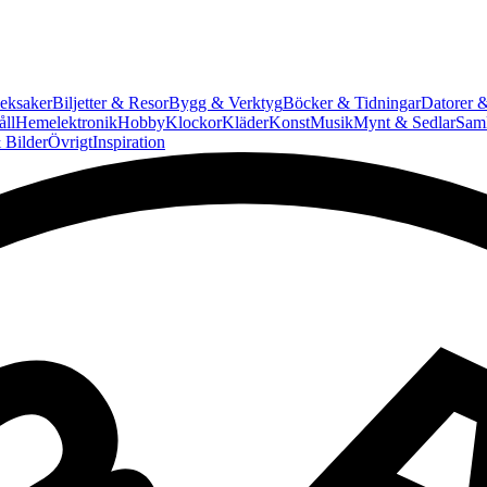
eksaker
Biljetter & Resor
Bygg & Verktyg
Böcker & Tidningar
Datorer &
ll
Hemelektronik
Hobby
Klockor
Kläder
Konst
Musik
Mynt & Sedlar
Saml
 Bilder
Övrigt
Inspiration