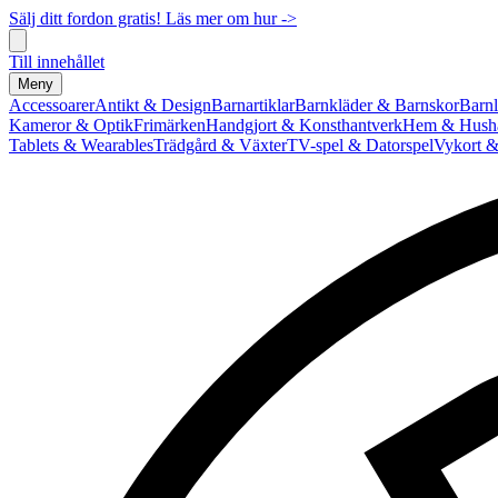
Sälj ditt fordon gratis! Läs mer om hur ->
Till innehållet
Meny
Accessoarer
Antikt & Design
Barnartiklar
Barnkläder & Barnskor
Barnl
Kameror & Optik
Frimärken
Handgjort & Konsthantverk
Hem & Hushå
Tablets & Wearables
Trädgård & Växter
TV-spel & Datorspel
Vykort &