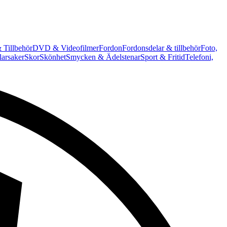
 Tillbehör
DVD & Videofilmer
Fordon
Fordonsdelar & tillbehör
Foto,
arsaker
Skor
Skönhet
Smycken & Ädelstenar
Sport & Fritid
Telefoni,