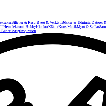
eksaker
Biljetter & Resor
Bygg & Verktyg
Böcker & Tidningar
Datorer &
ll
Hemelektronik
Hobby
Klockor
Kläder
Konst
Musik
Mynt & Sedlar
Saml
 Bilder
Övrigt
Inspiration