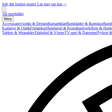
Sälj ditt fordon gratis! Läs mer om hur ->
Till innehållet
Meny
Accessoarer
Antikt & Design
Barnartiklar
Barnkläder & Barnskor
Barnl
Kameror & Optik
Frimärken
Handgjort & Konsthantverk
Hem & Hushå
Tablets & Wearables
Trädgård & Växter
TV-spel & Datorspel
Vykort &