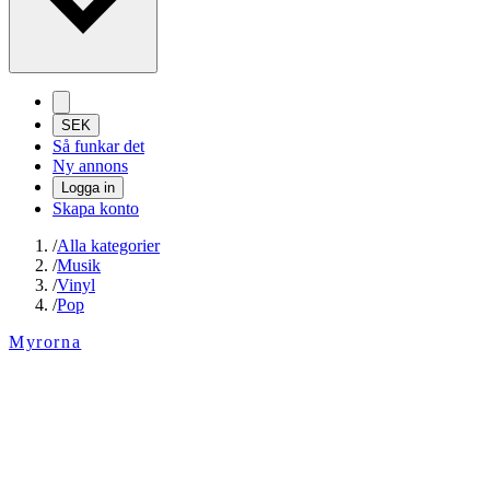
SEK
Så funkar det
Ny annons
Logga in
Skapa konto
/
Alla kategorier
/
Musik
/
Vinyl
/
Pop
Myrorna