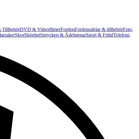
 Tillbehör
DVD & Videofilmer
Fordon
Fordonsdelar & tillbehör
Foto,
arsaker
Skor
Skönhet
Smycken & Ädelstenar
Sport & Fritid
Telefoni,