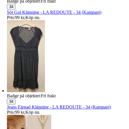
Badge på objektet:
Fri frakt
34
Söt Gul Klänning - LA REDOUTE - 34 (Kampanj)
Pris:
99 kr
,
Köp nu
.
Badge på objektet:
Fri frakt
34
Jeans Färgad Klänning - LA REDOUTE - 34 (Kampanj)
Pris:
99 kr
,
Köp nu
.