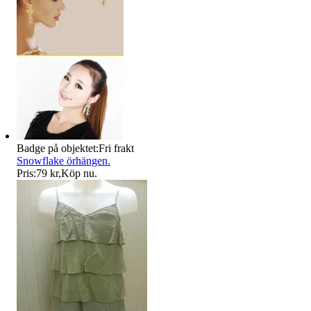
Badge på objektet:
Fri frakt
Snowflake örhängen.
Pris:
79 kr
,
Köp nu
.