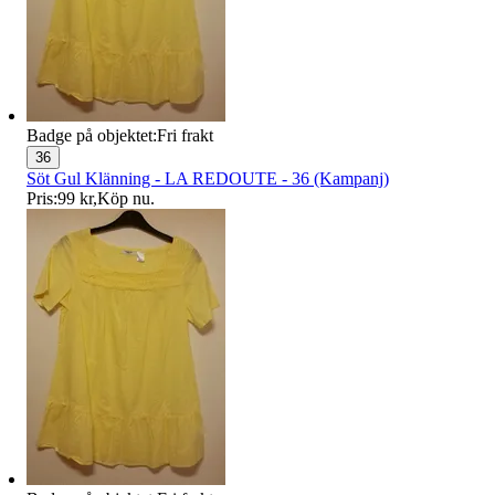
Badge på objektet:
Fri frakt
36
Söt Gul Klänning - LA REDOUTE - 36 (Kampanj)
Pris:
99 kr
,
Köp nu
.