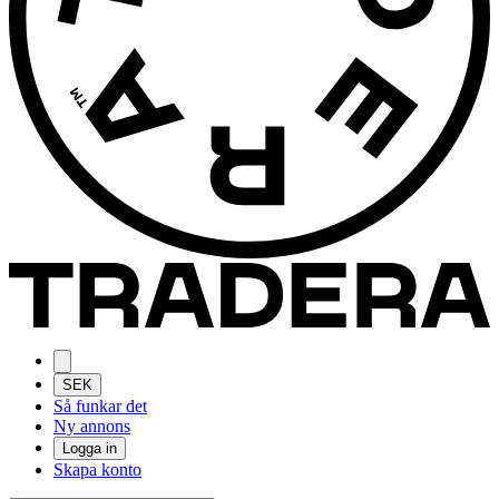
SEK
Så funkar det
Ny annons
Logga in
Skapa konto