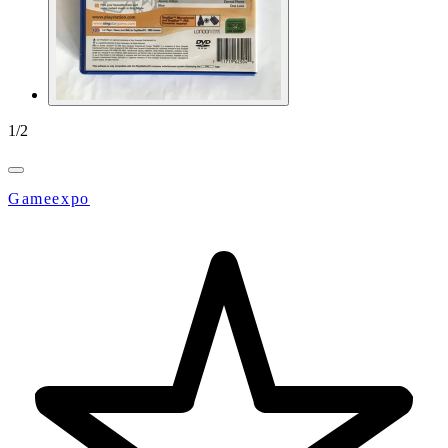
1
/
2
Gameexpo