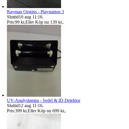
Rayman Origins - Playstation 3
Sluttid
10 aug 11:16
.
Pris:
99 kr
,
Eller Köp nu
139 kr
,
.
UV-Analyslampa - Sedel & ID Detektor
Sluttid
12 aug 11:16
.
Pris:
399 kr
,
Eller Köp nu
699 kr
,
.