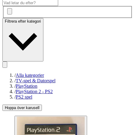
Filtrera efter kategori
/
Alla kategorier
/
TV-spel & Datorspel
/
PlayStation
/
PlayStation 2 - PS2
/
PS2 spel
Hoppa över karusell