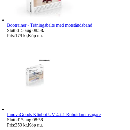
Bootrainer - Träningsbälte med motståndsband
Sluttid
15 aug 08:58
.
Pris:
179 kr
,
Köp nu
.
InnovaGoods Klinbot UV 4-i-1 Robotdammsugare
Sluttid
15 aug 08:58
.
Pris:
359 kr
,
Köp nu
.