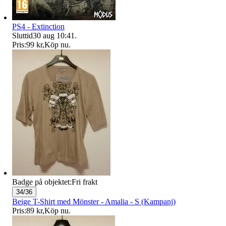
PS4 - Extinction
Sluttid
30 aug 10:41
.
Pris:
99 kr
,
Köp nu
.
Badge på objektet:
Fri frakt
34/36
Beige T-Shirt med Mönster - Amalia - S (Kampanj)
Pris:
89 kr
,
Köp nu
.