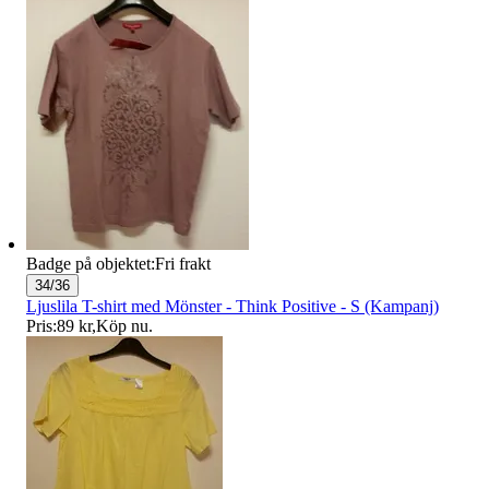
Badge på objektet:
Fri frakt
34/36
Ljuslila T-shirt med Mönster - Think Positive - S (Kampanj)
Pris:
89 kr
,
Köp nu
.