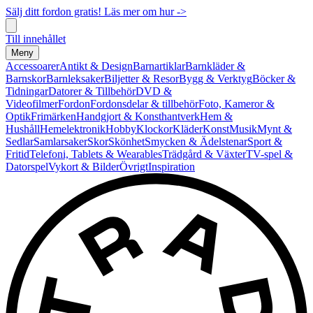
Sälj ditt fordon gratis! Läs mer om hur ->
Till innehållet
Meny
Accessoarer
Antikt & Design
Barnartiklar
Barnkläder &
Barnskor
Barnleksaker
Biljetter & Resor
Bygg & Verktyg
Böcker &
Tidningar
Datorer & Tillbehör
DVD &
Videofilmer
Fordon
Fordonsdelar & tillbehör
Foto, Kameror &
Optik
Frimärken
Handgjort & Konsthantverk
Hem &
Hushåll
Hemelektronik
Hobby
Klockor
Kläder
Konst
Musik
Mynt &
Sedlar
Samlarsaker
Skor
Skönhet
Smycken & Ädelstenar
Sport &
Fritid
Telefoni, Tablets & Wearables
Trädgård & Växter
TV-spel &
Datorspel
Vykort & Bilder
Övrigt
Inspiration