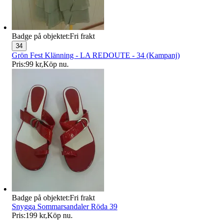
Badge på objektet:
Fri frakt
34
Grön Fest Klänning - LA REDOUTE - 34 (Kampanj)
Pris:
99 kr
,
Köp nu
.
Badge på objektet:
Fri frakt
Snygga Sommarsandaler Röda 39
Pris:
199 kr
,
Köp nu
.