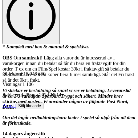
*
Komplett med box & manual & spelskiva.
OBS
Om
samfrakt!
Lägg alla varor du är intresserad av i
varukorgen innan du betalar så får du bara en fraktavgift för din
order. T ex om en Film/Spel kostar 39kr i fraktavgift så betalar du
Objektnr
615 946 650
39kr totalt även om du köper flera filmer samtidigt. Står det Fri frakt
så är det 0kr i frakt.
Visningar
1 106
Vi skickar er beställning så snart vi ser er betalning. Leveranstid
Publicerad
28 nov 2023 16:14
är ca 1-3 vardagar. Spårbart,Tryggt och säkert. Mindre brev
skickas med posten. Vi använder någon av följande Post-Nord,
Anmäl
Sälj liknande
DHL, Schenker.
Om det ingår nedladdningsbara koder i spelet så utgå från att dem
är förbrukade.
14 dagars ångerrätt: