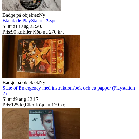
Badge på objektet:
Ny
Blandade PlayStation 2-spel
Sluttid
13 aug 22:20
.
Pris:
90 kr
,
Eller Köp nu
270 kr
,
.
Badge på objektet:
Ny
State of Emergency med instruktionsbok och ett papper (Playstation
2)
Sluttid
9 aug 22:17
.
Pris:
125 kr
,
Eller Köp nu
139 kr
,
.