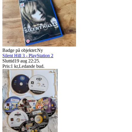
Badge på objektet:
Ny
Silent Hill 3 - PlayStation 2
Sluttid
19 aug 22:25
.
Pris:
1 kr
,
Ledande bud
.