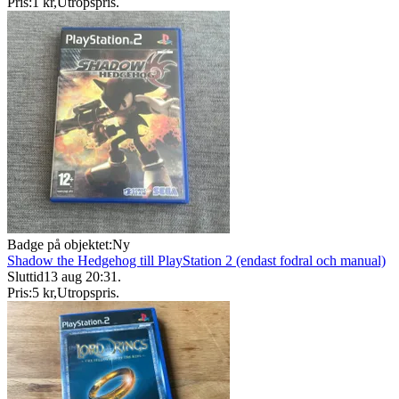
Pris:
1 kr
,
Utropspris
.
Badge på objektet:
Ny
Shadow the Hedgehog till PlayStation 2 (endast fodral och manual)
Sluttid
13 aug 20:31
.
Pris:
5 kr
,
Utropspris
.