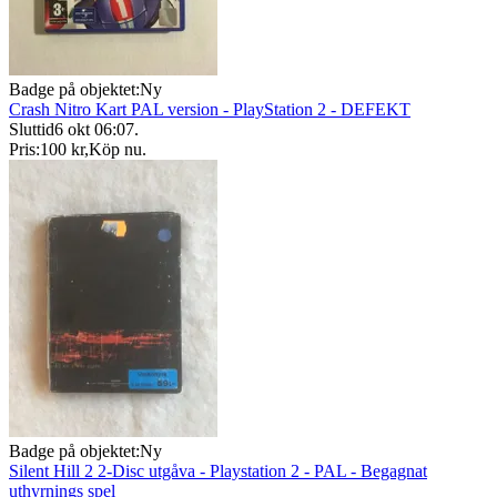
Badge på objektet:
Ny
Crash Nitro Kart PAL version - PlayStation 2 - DEFEKT
Sluttid
6 okt 06:07
.
Pris:
100 kr
,
Köp nu
.
Badge på objektet:
Ny
Silent Hill 2 2-Disc utgåva - Playstation 2 - PAL - Begagnat
uthyrnings spel