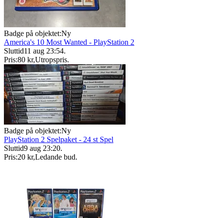
Badge på objektet:
Ny
America's 10 Most Wanted - PlayStation 2
Sluttid
11 aug 23:54
.
Pris:
80 kr
,
Utropspris
.
Badge på objektet:
Ny
PlayStation 2 Spelpaket - 24 st Spel
Sluttid
9 aug 23:20
.
Pris:
20 kr
,
Ledande bud
.