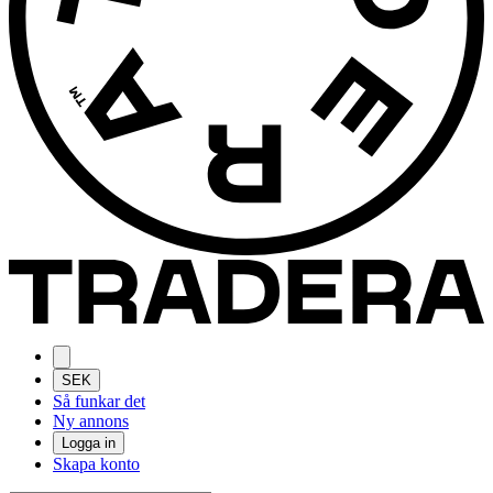
SEK
Så funkar det
Ny annons
Logga in
Skapa konto