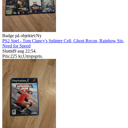
Badge på objektet:
Ny
PS2 Spel - Tom Clancy's Splinter Cell, Ghost Recon, Rainbow Six,
Need for Speed
Sluttid
9 aug 22:54
.
Pris:
225 kr
,
Utropspris
.