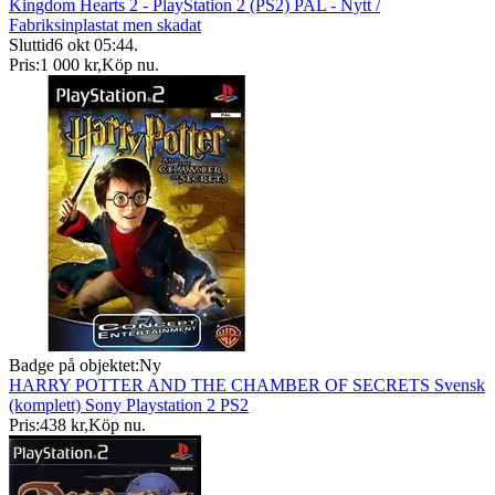
Kingdom Hearts 2 - PlayStation 2 (PS2) PAL - Nytt /
Fabriksinplastat men skadat
Sluttid
6 okt 05:44
.
Pris:
1 000 kr
,
Köp nu
.
Badge på objektet:
Ny
HARRY POTTER AND THE CHAMBER OF SECRETS Svensk
(komplett) Sony Playstation 2 PS2
Pris:
438 kr
,
Köp nu
.