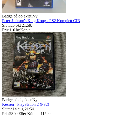
Badge på objektet:
Ny
Peter Jackson's King Kong - PS2 Komplett CIB
Sluttid
5 okt 21:59
.
Pris:
110 kr
,
Köp nu
.
Badge på objektet:
Ny
Kessen - PlayStation 2 (PS2)
Sluttid
14 aug 21:54
.
Pris:
58 kr
,
Eller Köp nu
115 kr
,
.