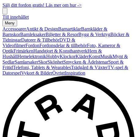
Sälj ditt fordon gratis! Läs mer om hur ->
Till innehållet
Meny
Accessoarer
Antikt & Design
Barnartiklar
Barnkläder &
Barnskor
Barnleksaker
Biljetter & Resor
Bygg & Verktyg
Böcker &
Tidningar
Datorer & Tillbehör
DVD &
Videofilmer
Fordon
Fordonsdelar & tillbehör
Foto, Kameror &
Optik
Frimärken
Handgjort & Konsthantverk
Hem &
Hushåll
Hemelektronik
Hobby
Klockor
Kläder
Konst
Musik
Mynt &
Sedlar
Samlarsaker
Skor
Skönhet
Smycken & Ädelstenar
Sport &
Fritid
Telefoni, Tablets & Wearables
Trädgård & Växter
TV-spel &
Datorspel
Vykort & Bilder
Övrigt
Inspiration