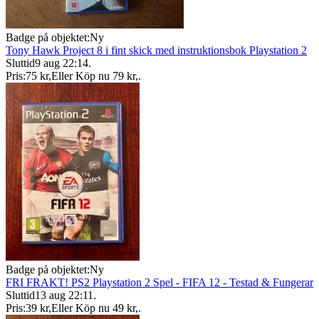
Badge på objektet:
Ny
Tony Hawk Project 8 i fint skick med instruktionsbok Playstation 2
Sluttid
9 aug 22:14
.
Pris:
75 kr
,
Eller Köp nu
79 kr
,
.
Badge på objektet:
Ny
FRI FRAKT! PS2 Playstation 2 Spel - FIFA 12 - Testad & Fungerar
Sluttid
13 aug 22:11
.
Pris:
39 kr
,
Eller Köp nu
49 kr
,
.