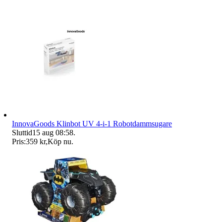
InnovaGoods Klinbot UV 4-i-1 Robotdammsugare
Sluttid
15 aug 08:58
.
Pris:
359 kr
,
Köp nu
.