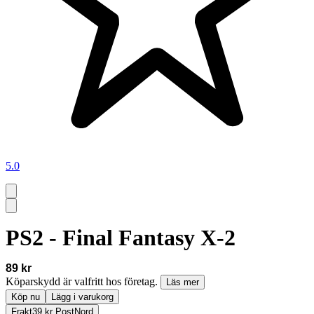
5.0
PS2 - Final Fantasy X-2
89 kr
Köparskydd är valfritt hos företag.
Läs mer
Köp nu
Lägg i varukorg
Frakt
39 kr PostNord