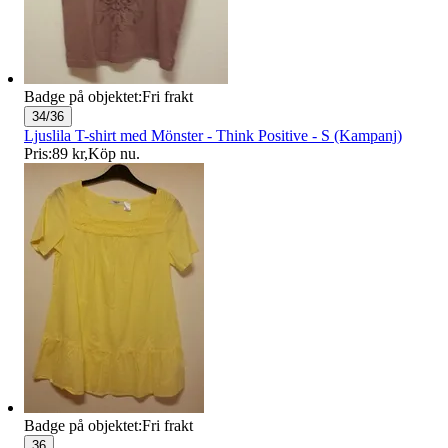
Badge på objektet:
Fri frakt
34/36
Ljuslila T-shirt med Mönster - Think Positive - S (Kampanj)
Pris:
89 kr
,
Köp nu
.
Badge på objektet:
Fri frakt
36