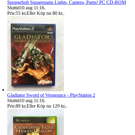
Spongebob Squarepants Lights, Camera, Pants! PC CD-ROM
Sluttid
10 aug 11:16
.
Pris:
55 kr
,
Eller Köp nu
80 kr
,
.
Gladiator Sword of Vengeance - PlayStation 2
Sluttid
10 aug 11:16
.
Pris:
89 kr
,
Eller Köp nu
129 kr
,
.