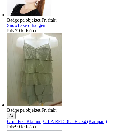
Badge på objektet:
Fri frakt
Snowflake örhängen.
Pris:
79 kr
,
Köp nu
.
Badge på objektet:
Fri frakt
34
Grön Fest Klänning - LA REDOUTE - 34 (Kampanj)
Pris:
99 kr
,
Köp nu
.