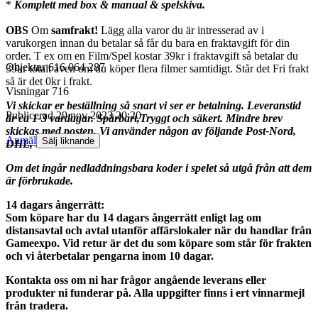
*
Komplett med box & manual & spelskiva.
OBS
Om
samfrakt!
Lägg alla varor du är intresserad av i
varukorgen innan du betalar så får du bara en fraktavgift för din
order. T ex om en Film/Spel kostar 39kr i fraktavgift så betalar du
Objektnr
616 064 287
39kr totalt även om du köper flera filmer samtidigt. Står det Fri frakt
så är det 0kr i frakt.
Visningar
716
Vi skickar er beställning så snart vi ser er betalning. Leveranstid
Publicerad
29 nov 2023 20:20
är ca 1-3 vardagar. Spårbart,Tryggt och säkert. Mindre brev
skickas med posten. Vi använder någon av följande Post-Nord,
Anmäl
Sälj liknande
DHL, Schenker.
Om det ingår nedladdningsbara koder i spelet så utgå från att dem
är förbrukade.
14 dagars ångerrätt:
Som köpare har du 14 dagars ångerrätt enligt lag om
distansavtal och avtal utanför affärslokaler när du handlar från
Gameexpo. Vid retur är det du som köpare som står för frakten
och vi återbetalar pengarna inom 10 dagar.
Kontakta oss om ni har frågor angående leverans eller
produkter ni funderar på. Alla uppgifter finns i ert vinnarmejl
från tradera.