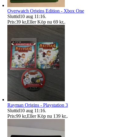
Overwatch Origins Edition - Xbox One
Sluttid
10 aug 11:16
.
Pris:
39 kr
,
Eller Köp nu
69 kr
,
.
Rayman Origins - Playstation 3
Sluttid
10 aug 11:16
.
Pris:
99 kr
,
Eller Köp nu
139 kr
,
.