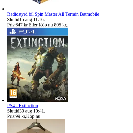
Radiostyrd bil Spin Master All Terrain Batmobile
Sluttid
15 aug 11:16
.
Pris:
647 kr
,
Eller Köp nu
805 kr
,
.
PS4 - Extinction
Sluttid
30 aug 10:41
.
Pris:
99 kr
,
Köp nu
.