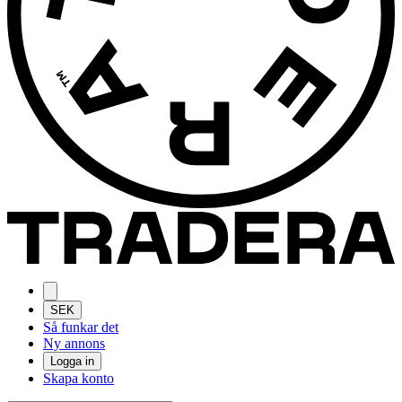
SEK
Så funkar det
Ny annons
Logga in
Skapa konto