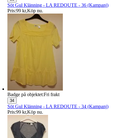
Söt Gul Klänning - LA REDOUTE - 36 (Kampanj)
Pris:
99 kr
,
Köp nu
.
Badge på objektet:
Fri frakt
34
Söt Gul Klänning - LA REDOUTE - 34 (Kampanj)
Pris:
99 kr
,
Köp nu
.