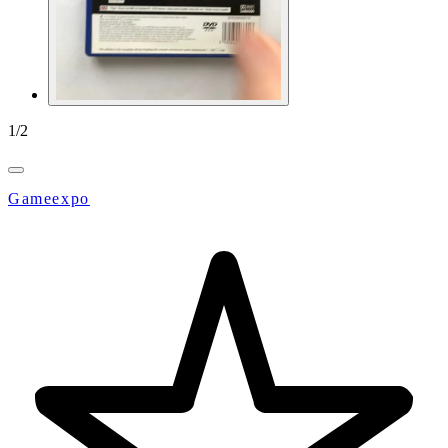
1
/
2
Gameexpo