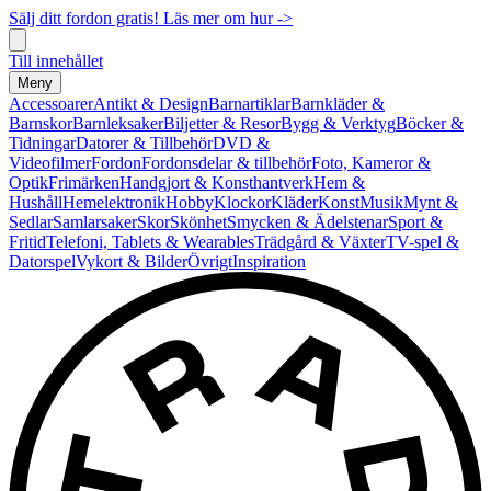
Sälj ditt fordon gratis! Läs mer om hur ->
Till innehållet
Meny
Accessoarer
Antikt & Design
Barnartiklar
Barnkläder &
Barnskor
Barnleksaker
Biljetter & Resor
Bygg & Verktyg
Böcker &
Tidningar
Datorer & Tillbehör
DVD &
Videofilmer
Fordon
Fordonsdelar & tillbehör
Foto, Kameror &
Optik
Frimärken
Handgjort & Konsthantverk
Hem &
Hushåll
Hemelektronik
Hobby
Klockor
Kläder
Konst
Musik
Mynt &
Sedlar
Samlarsaker
Skor
Skönhet
Smycken & Ädelstenar
Sport &
Fritid
Telefoni, Tablets & Wearables
Trädgård & Växter
TV-spel &
Datorspel
Vykort & Bilder
Övrigt
Inspiration