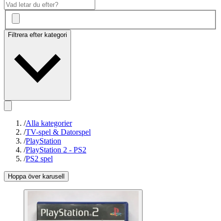
Filtrera efter kategori
/
Alla kategorier
/
TV-spel & Datorspel
/
PlayStation
/
PlayStation 2 - PS2
/
PS2 spel
Hoppa över karusell