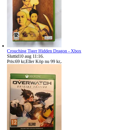
Crouching Tiger Hidden Dragon - Xbox
Sluttid
10 aug 11:16
.
Pris:
69 kr
,
Eller Köp nu
99 kr
,
.