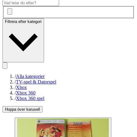
Filtrera efter kategori
/
Alla kategorier
/
TV-spel & Datorspel
/
Xbox
/
Xbox 360
/
Xbox 360 spel
Hoppa över karusell