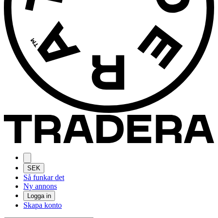
SEK
Så funkar det
Ny annons
Logga in
Skapa konto