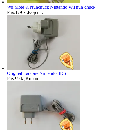
Wii Mote & Nunchuck Nintendo Wii nun-chuck
Pris:
179 kr
,
Köp nu
.
Original Laddare Nintendo 3DS
Pris:
99 kr
,
Köp nu
.