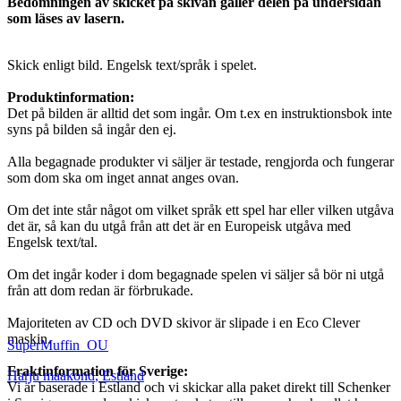
Bedömningen av skicket på skivan gäller delen på undersidan
som läses av lasern.
Skick enligt bild. Engelsk text/språk i spelet.
Produktinformation:
Det på bilden är alltid det som ingår. Om t.ex en instruktionsbok inte
syns på bilden så ingår den ej.
Alla begagnade produkter vi säljer är testade, rengjorda och fungerar
som dom ska om inget annat anges ovan.
Om det inte står något om vilket språk ett spel har eller vilken utgåva
det är, så kan du utgå från att det är en Europeisk utgåva med
Engelsk text/tal.
Om det ingår koder i dom begagnade spelen vi säljer så bör ni utgå
från att dom redan är förbrukade.
Majoriteten av CD och DVD skivor är slipade i en Eco Clever
maskin.
SuperMuffin_OU
Fraktinformation för Sverige:
Harju maakond
,
Estland
Vi är baserade i Estland och vi skickar alla paket direkt till Schenker