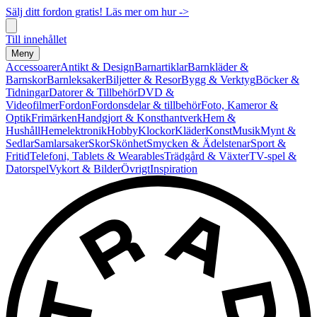
Sälj ditt fordon gratis! Läs mer om hur ->
Till innehållet
Meny
Accessoarer
Antikt & Design
Barnartiklar
Barnkläder &
Barnskor
Barnleksaker
Biljetter & Resor
Bygg & Verktyg
Böcker &
Tidningar
Datorer & Tillbehör
DVD &
Videofilmer
Fordon
Fordonsdelar & tillbehör
Foto, Kameror &
Optik
Frimärken
Handgjort & Konsthantverk
Hem &
Hushåll
Hemelektronik
Hobby
Klockor
Kläder
Konst
Musik
Mynt &
Sedlar
Samlarsaker
Skor
Skönhet
Smycken & Ädelstenar
Sport &
Fritid
Telefoni, Tablets & Wearables
Trädgård & Växter
TV-spel &
Datorspel
Vykort & Bilder
Övrigt
Inspiration