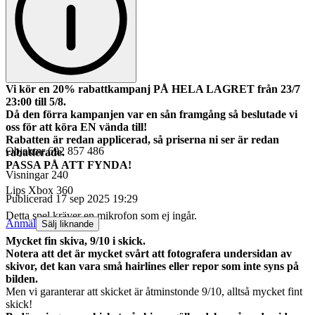
Vi kör en 20% rabattkampanj PÅ HELA LAGRET från 23/7
23:00 till 5/8.
Då den förra kampanjen var en sån framgång så beslutade vi
oss för att köra EN vända till!
Rabatten är redan applicerad, så priserna ni ser är redan
Objektnr
692 857 486
rabatterade.
PASSA PÅ ATT FYNDA!
Visningar
240
Lips Xbox 360
Publicerad
17 sep 2025 19:29
Detta spel kräver en mikrofon som ej ingår.
Anmäl
Sälj liknande
Mycket fin skiva, 9/10 i skick.
Notera att det är mycket svårt att fotografera undersidan av
skivor, det kan vara små hairlines eller repor som inte syns på
bilden.
Men vi garanterar att skicket är åtminstonde 9/10, alltså mycket fint
skick!