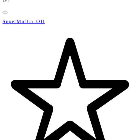
1
/
4
SuperMuffin_OU