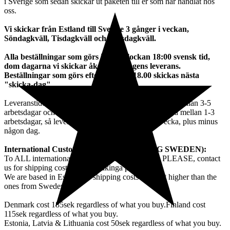
i Sverige som sedan skickar ut paketen till er som har handlat hos
oss.
Vi skickar från Estland till Sverige 3 gånger i veckan,
Söndagkväll, Tisdagkväll och Torsdagkväll.
Alla beställningar som görs innan klockan 18:00 svensk tid,
dom dagarna vi skickar åker med dagens leverans.
Beställningar som görs efter klockan 18.00 skickas nästa
"skicka-dag".
Leveranstiden från Estland till Schenker i Sverige tar mellan 3-5
arbetsdagar och sedan ligger Schenkers leveranstid på mellan 1-3
arbetsdagar, så leveranstiden rör sig omkring en vecka, plus minus
någon dag.
International Customers (NOT INCLUDING SWEDEN):
To ALL international customers except Sweden, PLEASE, contact
us for shipping costs before makinga purchase.
We are based in Estonia so shipping costs are a bit higher than the
ones from Sweden.
Denmark cost 185sek regardless of what you buy.Finland cost
115sek regardless of what you buy.
Estonia, Latvia & Lithuania cost 50sek regardless of what you buy.