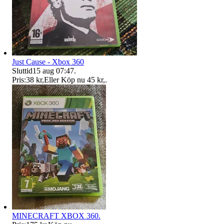
Just Cause - Xbox 360
Sluttid
15 aug 07:47
.
Pris:
38 kr
,
Eller Köp nu
45 kr
,
.
MINECRAFT XBOX 360.