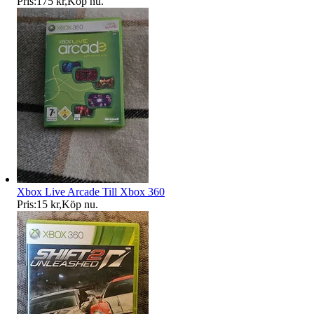
Pris:
175 kr
,
Köp nu
.
Xbox Live Arcade Till Xbox 360
Pris:
15 kr
,
Köp nu
.