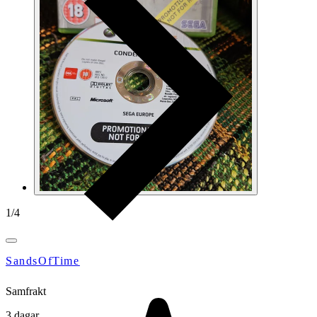
1
/
4
SandsOfTime
Samfrakt
3 dagar