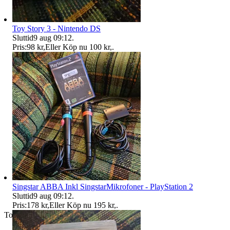
Toy Story 3 - Nintendo DS
Sluttid
9 aug 09:12
.
Pris:
98 kr
,
Eller Köp nu
100 kr
,
.
Singstar ABBA Inkl SingstarMikrofoner - PlayStation 2
Sluttid
9 aug 09:12
.
Pris:
178 kr
,
Eller Köp nu
195 kr
,
.
Toppsäljare