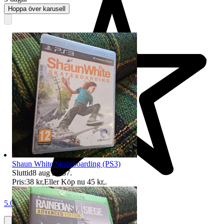
Hoppa över karusell
Shaun White Skateboarding (PS3)
Sluttid
8 aug 21:37
.
Pris:
38 kr
,
Eller Köp nu
45 kr
,
.
5.0