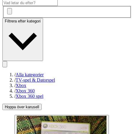
Filtrera efter kategori
/
Alla kategorier
/
TV-spel & Datorspel
/
Xbox
/
Xbox 360
/
Xbox 360 spel
Hoppa över karusell