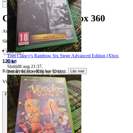
Condemned 2 - Xbox 360
Avslutad
14 jun 17:30
Slutpris
∙
Visa bud
Tom Clancy's Rainbow Six Siege Advanced Edition (Xbox
One)
120 kr
Sluttid
8 aug 21:37
.
Köparskydd är valfritt hos företag.
Läs mer
Pris:
45 kr
,
Eller Köp nu
50 kr
,
.
VintageGrails vann auktionen
Frakt
55 kr Annat fraktsätt