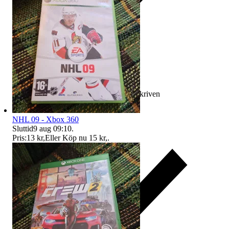
Ersättning om varan inte är som beskriven
NHL 09 - Xbox 360
Sluttid
9 aug 09:10
.
Pris:
13 kr
,
Eller Köp nu
15 kr
,
.