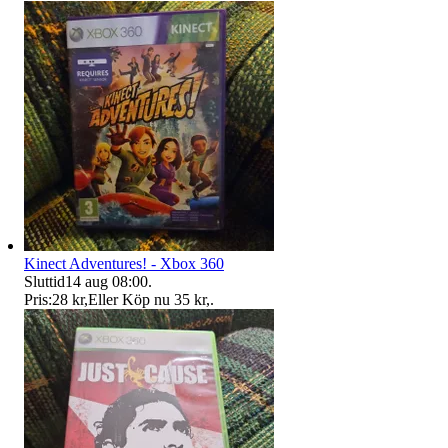
Kinect Adventures! - Xbox 360
Sluttid
14 aug 08:00
.
Pris:
28 kr
,
Eller Köp nu
35 kr
,
.