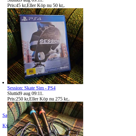
Pris:
45 kr
,
Eller Köp nu
50 kr
,
.
Session: Skate Sim - PS4
Sluttid
9 aug 09:11
.
Pris:
250 kr
,
Eller Köp nu
275 kr
,
.
SandsOfTime
Kvänum
,
Sverige