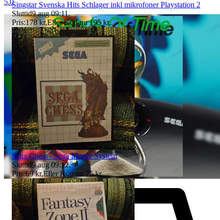
5.0
Singstar Svenska Hits Schlager inkl mikrofoner Playstation 2
Sluttid
9 aug 09:11
.
Pris:
178 kr
,
Eller Köp nu
195 kr
,
.
Sega Chess - Sega Master System
Sluttid
9 aug 09:12
.
Pris:
69 kr
,
Eller Köp nu
75 kr
,
.