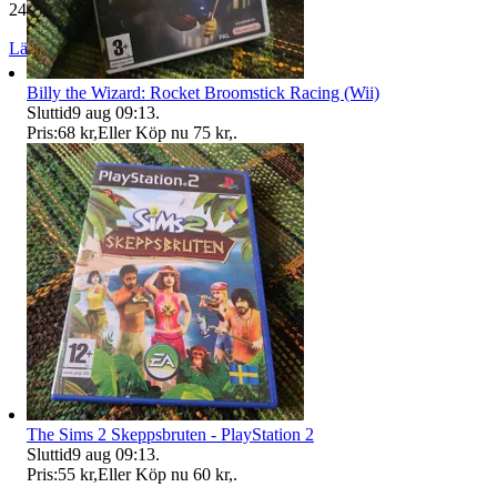
24 481 omdömen
Läs omdömen
Följ
Billy the Wizard: Rocket Broomstick Racing (Wii)
Sluttid
9 aug 09:13
.
Pris:
68 kr
,
Eller Köp nu
75 kr
,
.
The Sims 2 Skeppsbruten - PlayStation 2
Sluttid
9 aug 09:13
.
Pris:
55 kr
,
Eller Köp nu
60 kr
,
.