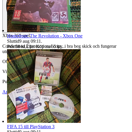
Xbox 360 spel.
Homefront: The Revolution - Xbox One
Sluttid
9 aug 09:11
.
Condemned 2 promotional copy..i bra beg skick och fungerar
Pris:
58 kr
,
Eller Köp nu
65 kr
,
.
utmärk
Objektnr
734 569 823
Visningar
128
Publicerad
2 jun 17:30
Anmäl
Sälj liknande
FIFA 15 till PlayStation 3
Sluttid
9 aug 09:11
.