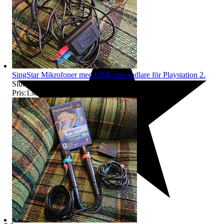
SingStar Mikrofoner med USB-omvandlare för Playstation 2.
Sluttid
9 aug 09:11
.
Pris:
138 kr
,
Eller Köp nu
145 kr
,
.