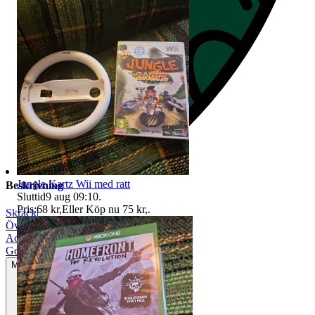
Jungle Kartz Wii med ratt
Beskrivning
Sluttid
9 aug 09:10
.
Pris:
68 kr
,
Eller Köp nu
75 kr
,
.
Skräck
|
Överlevnad
|
Action
|
Gott använt skick
Mindre tecken på användning