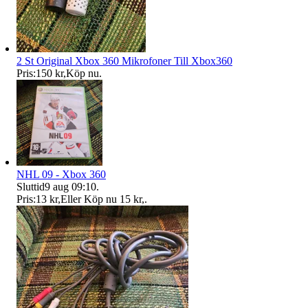
2 St Original Xbox 360 Mikrofoner Till Xbox360
Pris:
150 kr
,
Köp nu
.
NHL 09 - Xbox 360
Sluttid
9 aug 09:10
.
Pris:
13 kr
,
Eller Köp nu
15 kr
,
.