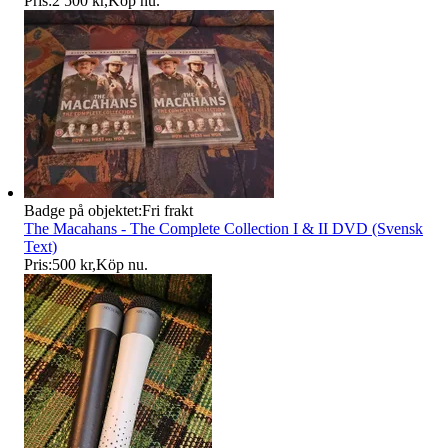
Pris:
2 500 kr
,
Köp nu
.
Badge på objektet:
Fri frakt
The Macahans - The Complete Collection I & II DVD (Svensk
Text)
Pris:
500 kr
,
Köp nu
.