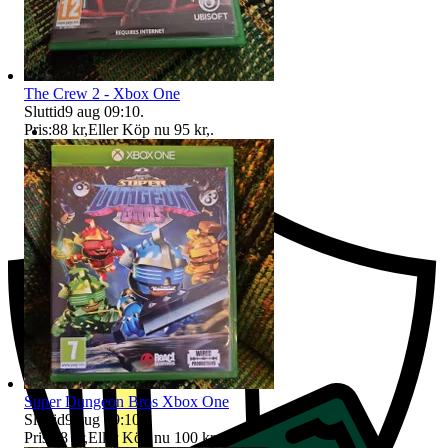
The Crew 2 - Xbox One
Sluttid
9 aug 09:10
.
Pris:
88 kr
,
Eller Köp nu
95 kr
,
.
Ersättning om du inte får din vara
Super Dungeon Bros Xbox One
Sluttid
9 aug 09:10
.
Pris:
98 kr
,
Eller Köp nu
100 kr
,
.