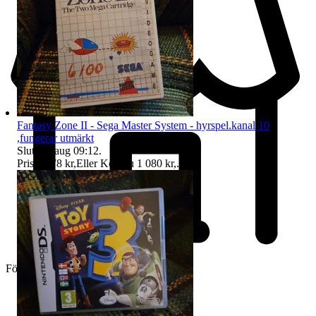
Fantasy Zone II - Sega Master System - hyrspel.kanal 10
,fungerar utmärkt
Sluttid
9 aug 09:12
.
Pris:
1 078 kr
,
Eller Köp nu
1 080 kr
,
.
Företag