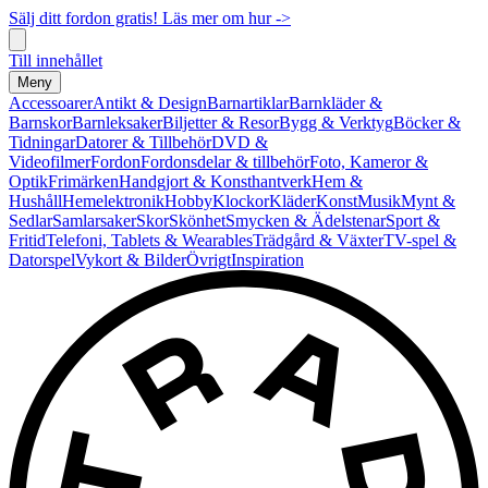
Sälj ditt fordon gratis! Läs mer om hur ->
Till innehållet
Meny
Accessoarer
Antikt & Design
Barnartiklar
Barnkläder &
Barnskor
Barnleksaker
Biljetter & Resor
Bygg & Verktyg
Böcker &
Tidningar
Datorer & Tillbehör
DVD &
Videofilmer
Fordon
Fordonsdelar & tillbehör
Foto, Kameror &
Optik
Frimärken
Handgjort & Konsthantverk
Hem &
Hushåll
Hemelektronik
Hobby
Klockor
Kläder
Konst
Musik
Mynt &
Sedlar
Samlarsaker
Skor
Skönhet
Smycken & Ädelstenar
Sport &
Fritid
Telefoni, Tablets & Wearables
Trädgård & Växter
TV-spel &
Datorspel
Vykort & Bilder
Övrigt
Inspiration