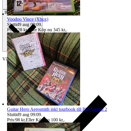
Betalning
Via Tradera
Voodoo Vince (Xbox)
Sluttid
9 aug 09:09
.
Pris:
328 kr
,
Eller Köp nu
345 kr
,
.
Välj till köparskydd
Guitar Hero Aerosmith inkl tourbook till PlayStation 2
Sluttid
9 aug 09:09
.
Pris:
98 kr
,
Eller Köp nu
100 kr
,
.