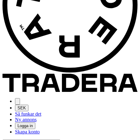
SEK
Så funkar det
Ny annons
Logga in
Skapa konto