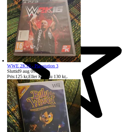
WWE 2K16 - Playstation 3
Sluttid
9 aug 09:13
.
Pris:
125 kr
,
Eller Köp nu
130 kr
,
.